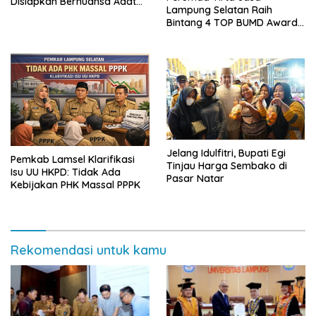
Disiapkan Bernuansa Adat
Lampung Selatan Raih
Sai Bumi Ruwa Jurai
Bintang 4 TOP BUMD Awards
2026, Tiga Penghargaan
Sekaligus Diborong
Jelang Idulfitri, Bupati Egi
Pemkab Lamsel Klarifikasi
Tinjau Harga Sembako di
Isu UU HKPD: Tidak Ada
Pasar Natar
Kebijakan PHK Massal PPPK
Rekomendasi untuk kamu