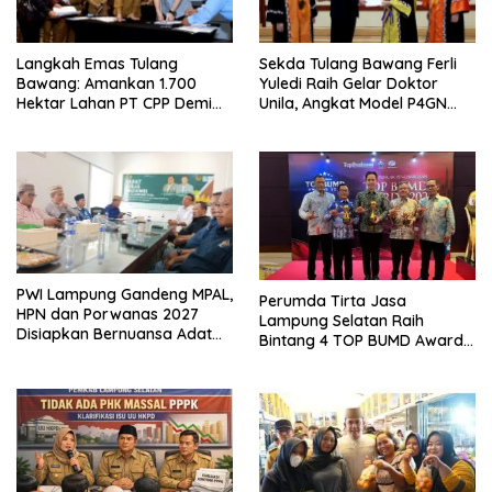
Langkah Emas Tulang
Sekda Tulang Bawang Ferli
Bawang: Amankan 1.700
Yuledi Raih Gelar Doktor
Hektar Lahan PT CPP Demi
Unila, Angkat Model P4GN
Kembangkan Kawasan
Berbasis Kearifan Lokal
Ekonomi Biru
PWI Lampung Gandeng MPAL,
Perumda Tirta Jasa
HPN dan Porwanas 2027
Lampung Selatan Raih
Disiapkan Bernuansa Adat
Bintang 4 TOP BUMD Awards
Sai Bumi Ruwa Jurai
2026, Tiga Penghargaan
Sekaligus Diborong