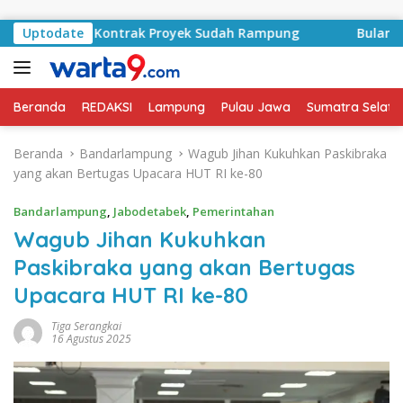
Langsung ke konten
asyid, Kontrak Proyek Sudah Rampung
Uptodate
Bulan Kemerdek
Beranda
REDAKSI
Lampung
Pulau Jawa
Sumatra Selata
Beranda
Bandarlampung
Wagub Jihan Kukuhkan Paskibraka
yang akan Bertugas Upacara HUT RI ke-80
Bandarlampung
,
Jabodetabek
,
Pemerintahan
Wagub Jihan Kukuhkan
Paskibraka yang akan Bertugas
Upacara HUT RI ke-80
Tiga Serangkai
16 Agustus 2025