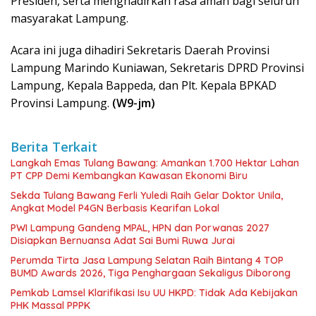
Presiden, serta menghadirkan rasa aman bagi seluruh
masyarakat Lampung.
Acara ini juga dihadiri Sekretaris Daerah Provinsi
Lampung Marindo Kuniawan, Sekretaris DPRD Provinsi
Lampung, Kepala Bappeda, dan Plt. Kepala BPKAD
Provinsi Lampung.
(W9-jm)
Berita Terkait
Langkah Emas Tulang Bawang: Amankan 1.700 Hektar Lahan
PT CPP Demi Kembangkan Kawasan Ekonomi Biru
Sekda Tulang Bawang Ferli Yuledi Raih Gelar Doktor Unila,
Angkat Model P4GN Berbasis Kearifan Lokal
PWI Lampung Gandeng MPAL, HPN dan Porwanas 2027
Disiapkan Bernuansa Adat Sai Bumi Ruwa Jurai
Perumda Tirta Jasa Lampung Selatan Raih Bintang 4 TOP
BUMD Awards 2026, Tiga Penghargaan Sekaligus Diborong
Pemkab Lamsel Klarifikasi Isu UU HKPD: Tidak Ada Kebijakan
PHK Massal PPPK