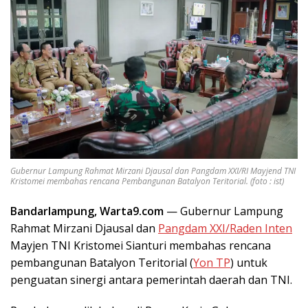
Gubernur Lampung Rahmat Mirzani Djausal dan Pangdam XXI/RI Mayjend TNI
Kristomei membahas rencana Pembangunan Batalyon Teritorial. (foto : ist)
Bandarlampung, Warta9.com
— Gubernur Lampung
Rahmat Mirzani Djausal dan
Pangdam XXI/Raden Inten
Mayjen TNI Kristomei Sianturi membahas rencana
pembangunan Batalyon Teritorial (
Yon TP
) untuk
penguatan sinergi antara pemerintah daerah dan TNI.