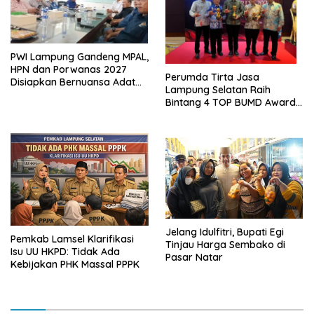
PWI Lampung Gandeng MPAL,
HPN dan Porwanas 2027
Perumda Tirta Jasa
Disiapkan Bernuansa Adat
Lampung Selatan Raih
Sai Bumi Ruwa Jurai
Bintang 4 TOP BUMD Awards
2026, Tiga Penghargaan
Sekaligus Diborong
Jelang Idulfitri, Bupati Egi
Pemkab Lamsel Klarifikasi
Tinjau Harga Sembako di
Isu UU HKPD: Tidak Ada
Pasar Natar
Kebijakan PHK Massal PPPK