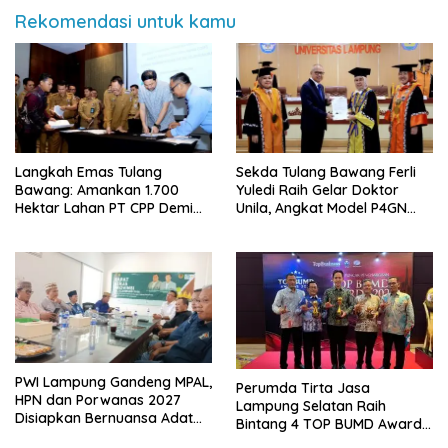
Rekomendasi untuk kamu
Langkah Emas Tulang
Sekda Tulang Bawang Ferli
Bawang: Amankan 1.700
Yuledi Raih Gelar Doktor
Hektar Lahan PT CPP Demi
Unila, Angkat Model P4GN
Kembangkan Kawasan
Berbasis Kearifan Lokal
Ekonomi Biru
PWI Lampung Gandeng MPAL,
Perumda Tirta Jasa
HPN dan Porwanas 2027
Lampung Selatan Raih
Disiapkan Bernuansa Adat
Bintang 4 TOP BUMD Awards
Sai Bumi Ruwa Jurai
2026, Tiga Penghargaan