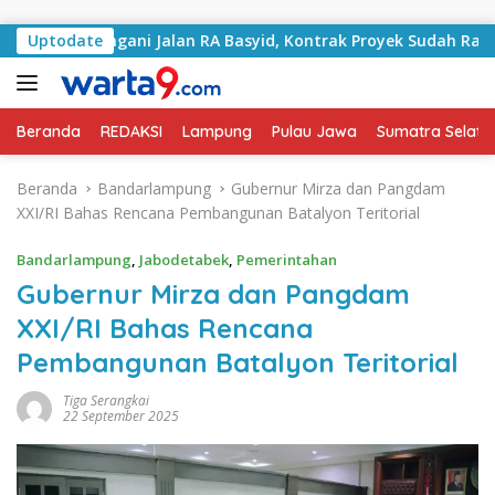
Langsung ke konten
 Tangani Jalan RA Basyid, Kontrak Proyek Sudah Rampung
Uptodate
Beranda
REDAKSI
Lampung
Pulau Jawa
Sumatra Selata
Beranda
Bandarlampung
Gubernur Mirza dan Pangdam
XXI/RI Bahas Rencana Pembangunan Batalyon Teritorial
Bandarlampung
,
Jabodetabek
,
Pemerintahan
Gubernur Mirza dan Pangdam
XXI/RI Bahas Rencana
Pembangunan Batalyon Teritorial
Tiga Serangkai
22 September 2025