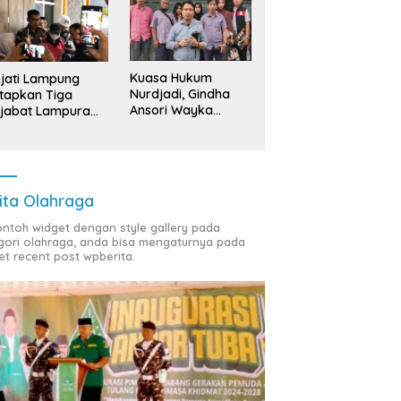
Kuasa Hukum
jati Lampung
Nurdjadi, Gindha
tapkan Tiga
Ansori Wayka
jabat Lampura
Laporkan
ersangka
Penyerobotan
Tanah ke Polda
Lampung
ita Olahraga
contoh widget dengan style gallery pada
gori olahraga, anda bisa mengaturnya pada
et recent post wpberita.