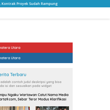
h Rampung
Bulan Kemerdekaan, Bupati Lampung Selatan
atera Utara
atera Utara
erita Terbaru
i adalah contoh judul deskripsi yang bisa
da isi dan sesuaikan pada widget
nipu Ngaku Wartawan Catut Nama Media
rta9.com, Sebar Teror Modus Klarifikasi