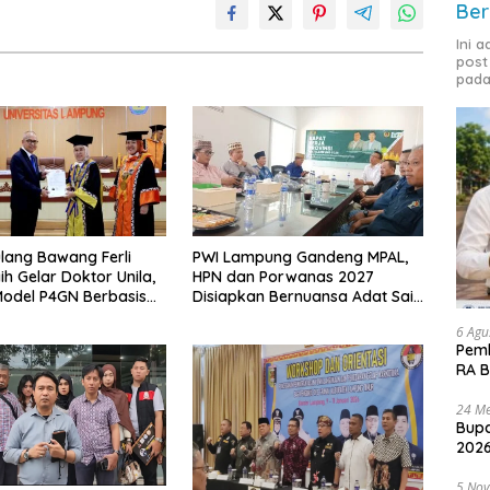
Ber
Ini 
post
pada
lang Bawang Ferli
PWI Lampung Gandeng MPAL,
ih Gelar Doktor Unila,
HPN dan Porwanas 2027
odel P4GN Berbasis
Disiapkan Bernuansa Adat Sai
 Lokal
Bumi Ruwa Jurai
6 Agu
Pemk
RA B
24 Me
Bupa
2026
5 No