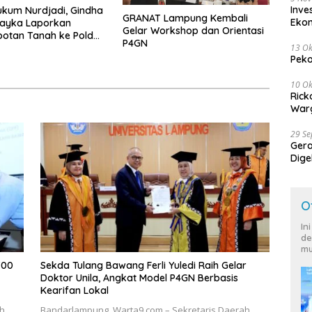
Inve
kum Nurdjadi, Gindha
GRANAT Lampung Kembali
Eko
Wayka Laporkan
Gelar Workshop dan Orientasi
otan Tanah ke Polda
P4GN
13 Ok
g
Peko
10 Ok
Rick
Warg
29 S
Ger
Dige
Harg
O
In
de
mu
700
Sekda Tulang Bawang Ferli Yuledi Raih Gelar
Doktor Unila, Angkat Model P4GN Berbasis
Kearifan Lokal
ah
Bandarlampung, Warta9.com – Sekretaris Daerah