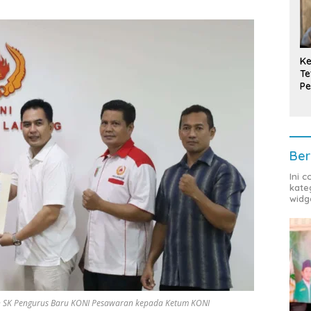
Ke
Te
Pe
T
Ber
Ini 
kate
widg
 SK Pengurus Baru KONI Pesawaran kepada Ketum KONI