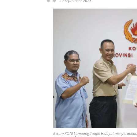
29 September 2025
Ketum KONI Lampung Taufik Hidayat menyerahkan