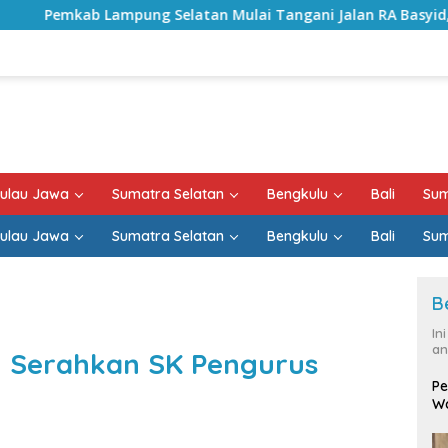
Selatan Mulai Tangani Jalan RA Basyid, Kontrak Proyek Suda
ulau Jawa
Sumatra Selatan
Bengkulu
Bali
Sum
ulau Jawa
Sumatra Selatan
Bengkulu
Bali
Sum
B
In
an
 Serahkan SK Pengurus
Pe
Wa