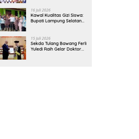
Hadirkan Sekolah Nasional
Terintegrasi Pertama di
16 Juli 2026
Lampung
Kawal Kualitas Gizi Siswa:
Bupati Lampung Selatan
dan Kajati Lampung Tinjau
Langsung Program Makan
Bergizi Gratis di Natar
15 Juli 2026
Sekda Tulang Bawang Ferli
Yuledi Raih Gelar Doktor
Unila, Angkat Model P4GN
Berbasis Kearifan Lokal