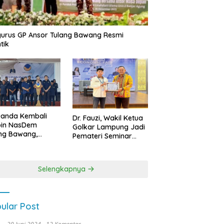
urus GP Ansor Tulang Bawang Resmi
tik
uanda Kembali
Dr. Fauzi, Wakil Ketua
pin NasDem
Golkar Lampung Jadi
ng Bawang,
Pemateri Seminar
etkan Kursi DPRD
Nasional FEB Unila,
anyak di Pemilu
Membangun Fondasi
9
Kuat Melalui 4 Pilar
Selengkapnya
Kebangsaan
ular Post