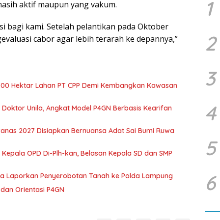
1
masih aktif maupun yang vakum.
si bagi kami. Setelah pelantikan pada Oktober
2
valuasi cabor agar lebih terarah ke depannya,”
3
700 Hektar Lahan PT CPP Demi Kembangkan Kawasan
4
r Doktor Unila, Angkat Model P4GN Berbasis Kearifan
nas 2027 Disiapkan Bernuansa Adat Sai Bumi Ruwa
5
 Kepala OPD Di-Plh-kan, Belasan Kepala SD dan SMP
6
ka Laporkan Penyerobotan Tanah ke Polda Lampung
dan Orientasi P4GN