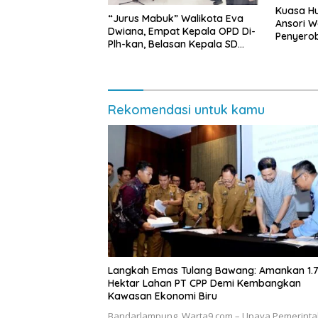
Kuasa Hu
“Jurus Mabuk” Walikota Eva
Ansori 
Dwiana, Empat Kepala OPD Di-
Penyerob
Plh-kan, Belasan Kepala SD
Lampun
dan SMP Rangkap Jabatan Plt
Rekomendasi untuk kamu
Langkah Emas Tulang Bawang: Amankan 1.
Hektar Lahan PT CPP Demi Kembangkan
Kawasan Ekonomi Biru
Bandarlampung, Warta9.com – Upaya Pemerint