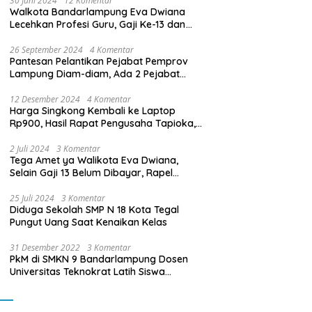
30 Juni 2024
12 Komentar
Walkota Bandarlampung Eva Dwiana
Lecehkan Profesi Guru, Gaji Ke-13 dan
THR Tidak Dibayarkan
26 September 2024
4 Komentar
Pantesan Pelantikan Pejabat Pemprov
Lampung Diam-diam, Ada 2 Pejabat
yang Dilantik Masih Golongan III/b
12 Desember 2024
4 Komentar
Harga Singkong Kembali ke Laptop
Rp900, Hasil Rapat Pengusaha Tapioka,
Petani Singkong dengan Pj. Gubernur
Lampung
2 Juli 2024
3 Komentar
Tega Amet ya Walikota Eva Dwiana,
Selain Gaji 13 Belum Dibayar, Rapel
Kenaikan Gaji 2 Bulan Juga Belum
Dibayar
25 Juli 2024
3 Komentar
Diduga Sekolah SMP N 18 Kota Tegal
Pungut Uang Saat Kenaikan Kelas
31 Desember 2022
3 Komentar
PkM di SMKN 9 Bandarlampung Dosen
Universitas Teknokrat Latih Siswa
Membuat Program Mobil RC Berbasis IoT