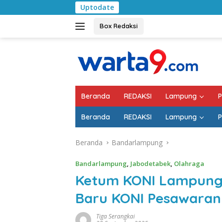
Langsung
Uptodate
Pemkab Lampung 
ke
konten
Box Redaksi
Beranda
REDAKSI
Lampung
P
Beranda
REDAKSI
Lampung
P
Beranda
Bandarlampung
Bandarlampung
,
Jabodetabek
,
Olahraga
Ketum KONI Lampung
Baru KONI Pesawaran
Tiga Serangkai