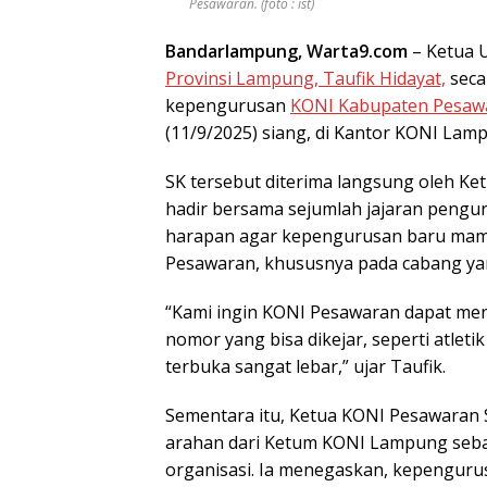
Pesawaran. (foto : ist)
Bandarlampung, Warta9.com
– Ketua 
Provinsi Lampung, Taufik Hidayat,
seca
kepengurusan
KONI Kabupaten Pesawa
(11/9/2025) siang, di Kantor KONI La
SK tersebut diterima langsung oleh K
hadir bersama sejumlah jajaran peng
harapan agar kepengurusan baru mamp
Pesawaran, khususnya pada cabang yang
“Kami ingin KONI Pesawaran dapat men
nomor yang bisa dikejar, seperti atletik
terbuka sangat lebar,” ujar Taufik.
Sementara itu, Ketua KONI Pesawaran
arahan dari Ketum KONI Lampung seb
organisasi. Ia menegaskan, kepenguru