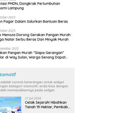
stasi PMDN, Dongkrak Pertumbuhan
nomi Lampung
tober 2025
n Pagar Dalam Salurkan Bantuan Beras
tober 2025
o Menoza Dorong Gerakan Pangan Murah:
a Natar Serbu Beras Dan Minyak Murah
eptember 2025
akan Pangan Murah “Siapa Gerangan”
lar di Way Sulan, Warga Senang Dapat
a Bersubsidi
tomotif
i adalah contoh keterangan untuk widget
ngan kategori otomotif, anda bisa dengan
dah memasukkannya pada widget.
31 Juli 2026
Cetak Sejarah! Hibahkan
Tanah 19 Hektar, Pemkab
Tulang Bawang Siap