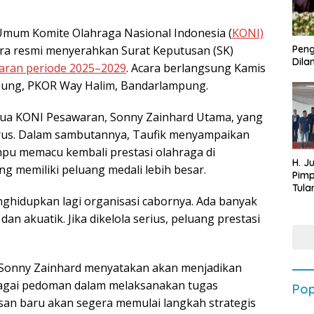
Umum Komite Olahraga Nasional Indonesia (
KONI)
ra resmi menyerahkan Surat Keputusan (SK)
Peng
Dilan
ran periode 2025–2029
. Acara berlangsung Kamis
mpung, PKOR Way Halim, Bandarlampung.
etua KONI Pesawaran, Sonny Zainhard Utama, yang
urus. Dalam sambutannya, Taufik menyampaikan
u memacu kembali prestasi olahraga di
H. J
 memiliki peluang medali lebih besar.
Pim
Tula
ghidupkan lagi organisasi cabornya. Ada banyak
Targ
Terb
 dan akuatik. Jika dikelola serius, peluang prestasi
202
 Sonny Zainhard menyatakan akan menjadikan
agai pedoman dalam melaksanakan tugas
Pop
san baru akan segera memulai langkah strategis