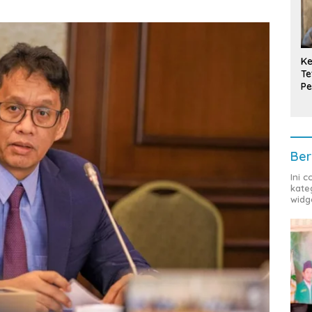
Ke
Te
Pe
T
Ber
Ini 
kate
widg