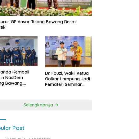
urus GP Ansor Tulang Bawang Resmi
tik
uanda Kembali
Dr. Fauzi, Wakil Ketua
pin NasDem
Golkar Lampung Jadi
ng Bawang,
Pemateri Seminar
etkan Kursi DPRD
Nasional FEB Unila,
anyak di Pemilu
Membangun Fondasi
9
Kuat Melalui 4 Pilar
Selengkapnya
Kebangsaan
ular Post