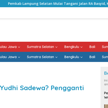
latan Mulai Tangani Jalan RA Basyid, Kontrak Proyek Sudah 
ulau Jawa
Sumatra Selatan
Bengkulu
Bali
Sum
ulau Jawa
Sumatra Selatan
Bengkulu
Bali
Sum
B
In
an
 Yudhi Sadewa? Pengganti
Pe
Wa