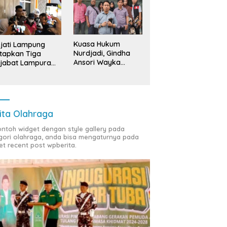
Kuasa Hukum
jati Lampung
Nurdjadi, Gindha
tapkan Tiga
Ansori Wayka
jabat Lampura
Laporkan
ersangka
Penyerobotan
Tanah ke Polda
Lampung
ita Olahraga
contoh widget dengan style gallery pada
gori olahraga, anda bisa mengaturnya pada
et recent post wpberita.