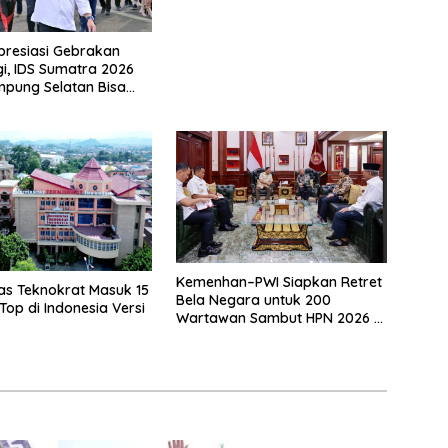
presiasi Gebrakan
gi, IDS Sumatra 2026
mpung Selatan Bisa
ent Nasional Tanpa
Kemenhan–PWI Siapkan Retret
tas Teknokrat Masuk 15
Bela Negara untuk 200
op di Indonesia Versi
Wartawan Sambut HPN 2026 di
s
Banten