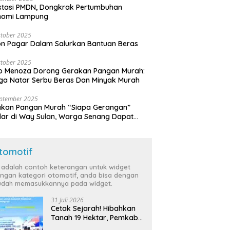
stasi PMDN, Dongkrak Pertumbuhan
nomi Lampung
tober 2025
n Pagar Dalam Salurkan Bantuan Beras
tober 2025
o Menoza Dorong Gerakan Pangan Murah:
a Natar Serbu Beras Dan Minyak Murah
eptember 2025
akan Pangan Murah “Siapa Gerangan”
lar di Way Sulan, Warga Senang Dapat
a Bersubsidi
tomotif
i adalah contoh keterangan untuk widget
ngan kategori otomotif, anda bisa dengan
dah memasukkannya pada widget.
31 Juli 2026
Cetak Sejarah! Hibahkan
Tanah 19 Hektar, Pemkab
Tulang Bawang Siap