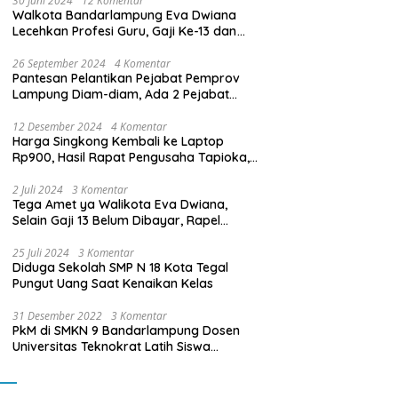
30 Juni 2024
12 Komentar
Walkota Bandarlampung Eva Dwiana
Lecehkan Profesi Guru, Gaji Ke-13 dan
THR Tidak Dibayarkan
26 September 2024
4 Komentar
Pantesan Pelantikan Pejabat Pemprov
Lampung Diam-diam, Ada 2 Pejabat
yang Dilantik Masih Golongan III/b
12 Desember 2024
4 Komentar
Harga Singkong Kembali ke Laptop
Rp900, Hasil Rapat Pengusaha Tapioka,
Petani Singkong dengan Pj. Gubernur
Lampung
2 Juli 2024
3 Komentar
Tega Amet ya Walikota Eva Dwiana,
Selain Gaji 13 Belum Dibayar, Rapel
Kenaikan Gaji 2 Bulan Juga Belum
Dibayar
25 Juli 2024
3 Komentar
Diduga Sekolah SMP N 18 Kota Tegal
Pungut Uang Saat Kenaikan Kelas
31 Desember 2022
3 Komentar
PkM di SMKN 9 Bandarlampung Dosen
Universitas Teknokrat Latih Siswa
Membuat Program Mobil RC Berbasis IoT