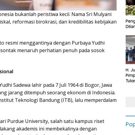
nesia bukanlah peristiwa kecil. Nama Sri Mulyani
iskal, reformasi birokrasi, dan kredibilitas kebijakan
Peng
Dilan
nto resmi menggantinya dengan Purbaya Yudhi
k sontak menaruh perhatian penuh pada sosok
H. J
sional
Pim
Tula
Yudhi Sadewa lahir pada 7 Juli 1964 di Bogor, Jawa
Targ
Terb
ang jarang ditempuh seorang ekonom di Indonesia.
202
Institut Teknologi Bandung (ITB), lalu memperdalam
ari Purdue University, salah satu kampus riset
Pop
elakang akademis ini membekalinya dengan