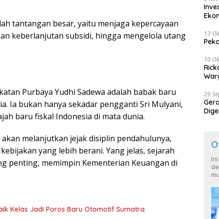
Inve
Eko
lah tantangan besar, yaitu menjaga kepercayaan
13 Ok
kan keberlanjutan subsidi, hingga mengelola utang
Peko
10 Ok
Rick
Warg
gkatan Purbaya Yudhi Sadewa adalah babak baru
29 S
Ger
a. Ia bukan hanya sekadar pengganti Sri Mulyani,
Dige
ah baru fiskal Indonesia di mata dunia.
Harg
 akan melanjutkan jejak disiplin pendahulunya,
O
bijakan yang lebih berani. Yang jelas, sejarah
In
 penting, memimpin Kementerian Keuangan di
de
mu
aik Kelas Jadi Poros Baru Otomotif Sumatra