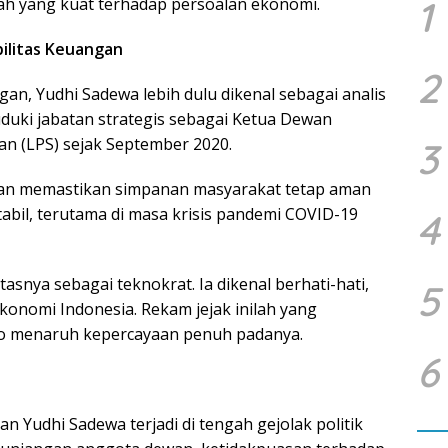
1
miah yang kuat terhadap persoalan ekonomi.
bilitas Keuangan
2
an, Yudhi Sadewa lebih dulu dikenal sebagai analis
duki jabatan strategis sebagai Ketua Dewan
n (LPS) sejak September 2020.
3
ran memastikan simpanan masyarakat tetap aman
abil, terutama di masa krisis pandemi COVID-19
4
asnya sebagai teknokrat. Ia dikenal berhati-hati,
5
ekonomi Indonesia. Rekam jejak inilah yang
 menaruh kepercayaan penuh padanya.
6
 Yudhi Sadewa terjadi di tengah gejolak politik