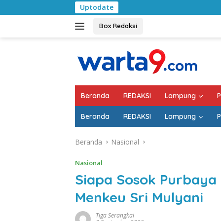
Langsung
Uptodate
Pemkab Lampung Se
ke
konten
Box Redaksi
Beranda
REDAKSI
Lampung
P
Beranda
REDAKSI
Lampung
P
Beranda
Nasional
Nasional
Siapa Sosok Purbaya
Menkeu Sri Mulyani
Tiga Serangkai