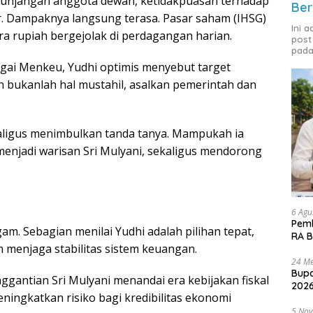
l tunjangan anggota dewan, ketidakpuasan terhadap
Ber
r. Dampaknya langsung terasa. Pasar saham (IHSG)
Ini 
ra rupiah bergejolak di perdagangan harian.
post
pada
gai Menkeu, Yudhi optimis menyebut target
bukanlah hal mustahil, asalkan pemerintah dan
aligus menimbulkan tanda tanya. Mampukah ia
i menjadi warisan Sri Mulyani, sekaligus mendorong
6 Agu
Pemk
am. Sebagian menilai Yudhi adalah pilihan tepat,
RA B
menjaga stabilitas sistem keuangan.
24 Me
Bupa
ggantian Sri Mulyani menandai era kebijakan fiskal
2026
ningkatkan risiko bagi kredibilitas ekonomi
5 No