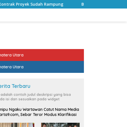
Rampung
Bulan Kemerdekaan, Bupati Lampung Selatan A
atera Utara
atera Utara
erita Terbaru
i adalah contoh judul deskripsi yang bisa
da isi dan sesuaikan pada widget
nipu Ngaku Wartawan Catut Nama Media
rta9.com, Sebar Teror Modus Klarifikasi