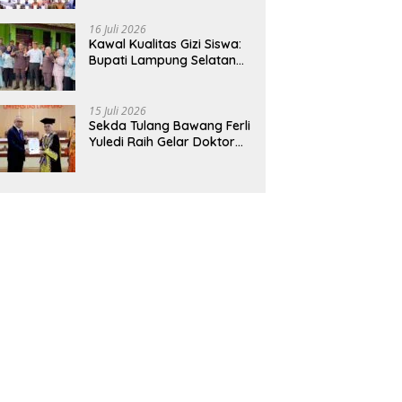
Hadirkan Sekolah Nasional
Terintegrasi Pertama di
16 Juli 2026
Lampung
Kawal Kualitas Gizi Siswa:
Bupati Lampung Selatan
dan Kajati Lampung Tinjau
Langsung Program Makan
Bergizi Gratis di Natar
15 Juli 2026
Sekda Tulang Bawang Ferli
Yuledi Raih Gelar Doktor
Unila, Angkat Model P4GN
Berbasis Kearifan Lokal