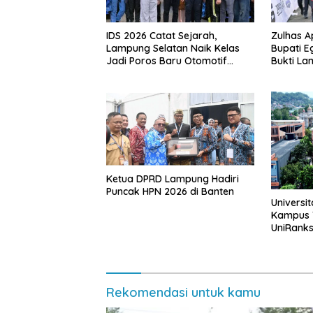
IDS 2026 Catat Sejarah,
Zulhas A
Lampung Selatan Naik Kelas
Bupati E
Jadi Poros Baru Otomotif
Bukti La
Sumatra
Gelar Ev
APBD
Ketua DPRD Lampung Hadiri
Puncak HPN 2026 di Banten
Universi
Kampus T
UniRank
Rekomendasi untuk kamu