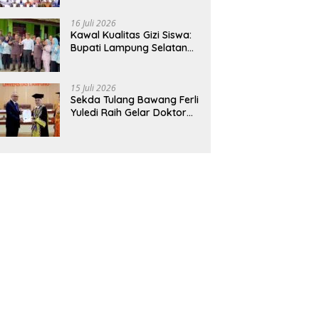
Hadirkan Sekolah Nasional
Terintegrasi Pertama di
16 Juli 2026
Lampung
Kawal Kualitas Gizi Siswa:
Bupati Lampung Selatan
dan Kajati Lampung Tinjau
Langsung Program Makan
Bergizi Gratis di Natar
15 Juli 2026
Sekda Tulang Bawang Ferli
Yuledi Raih Gelar Doktor
Unila, Angkat Model P4GN
Berbasis Kearifan Lokal