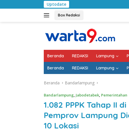
Langsung
Uptodate
Pemkab Lampung Selat
ke
konten
Box Redaksi
Beranda
REDAKSI
Lampung
P
Beranda
REDAKSI
Lampung
P
Beranda
Bandarlampung
Bandarlampung
,
Jabodetabek
,
Pemerintahan
1.082 PPPK Tahap II d
Pemprov Lampung Dia
10 Lokasi