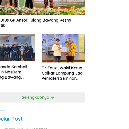
urus GP Ansor Tulang Bawang Resmi
tik
uanda Kembali
Dr. Fauzi, Wakil Ketua
pin NasDem
Golkar Lampung Jadi
ng Bawang,
Pemateri Seminar
etkan Kursi DPRD
Nasional FEB Unila,
anyak di Pemilu
Membangun Fondasi
9
Kuat Melalui 4 Pilar
Selengkapnya
Kebangsaan
ular Post