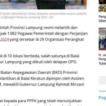
i Asisten Administrasi Umum Sulpakar menyerahkan secara simbolis
Peng
Lingkungan Pemprov Lampung. (foto : ist)
Dilan
ntah Provinsi Lampung resmi melantik dan
yak 1.082 Pegawai Pemerintah dengan Perjanjian
 2024
yang tersebar di 29 Organisasi Perangkat
H. J
 di 10 lokasi berbeda, salah satunya di Balai
Pim
ur Lampung yang diikuti oleh delapan OPD.
Tula
Targ
la Badan Kepegawaian Daerah (BKD) Provinsi
Terb
202
antikan di Balai Keratun dipimpin oleh Asisten
MM, mewakili Gubernur Lampung Rahmat Mirzani
Pop
t kepada para PPPK yang telah menunjukkan