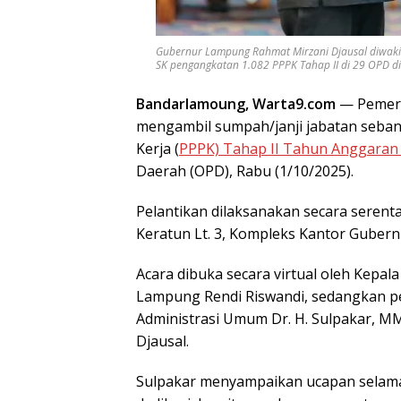
Gubernur Lampung Rahmat Mirzani Djausal diwakil
SK pengangkatan 1.082 PPPK Tahap II di 29 OPD di 
Bandarlamoung, Warta9.com
— Pemeri
mengambil sumpah/janji jabatan seban
Kerja (
PPPK) Tahap II Tahun Anggaran
Daerah (OPD), Rabu (1/10/2025).
Pelantikan dilaksanakan secara serentak
Keratun Lt. 3, Kompleks Kantor Gubern
Acara dibuka secara virtual oleh Kepa
Lampung Rendi Riswandi, sedangkan pel
Administrasi Umum Dr. H. Sulpakar, 
Djausal.
Sulpakar menyampaikan ucapan selama