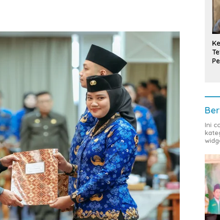
Ke
Te
Pe
T
Ber
Ini 
kate
widg