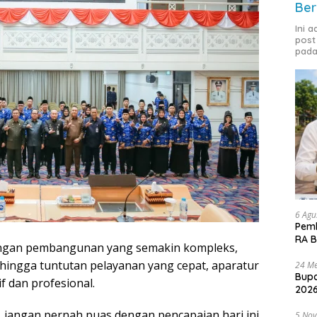
Ber
Ini 
post
pada
6 Agu
Pemk
RA B
ngan pembangunan yang semakin kompleks,
, hingga tuntutan pelayanan yang cepat, aparatur
24 Me
Bupa
f dan profesional.
2026
, jangan pernah puas dengan pencapaian hari ini.
5 No