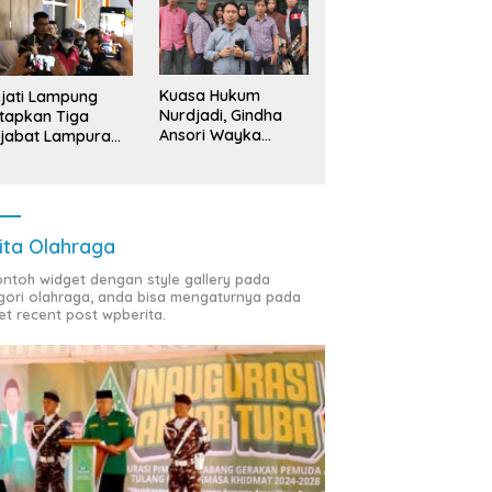
Kuasa Hukum
jati Lampung
Nurdjadi, Gindha
tapkan Tiga
Ansori Wayka
jabat Lampura
Laporkan
ersangka
Penyerobotan
Tanah ke Polda
Lampung
ita Olahraga
contoh widget dengan style gallery pada
gori olahraga, anda bisa mengaturnya pada
et recent post wpberita.