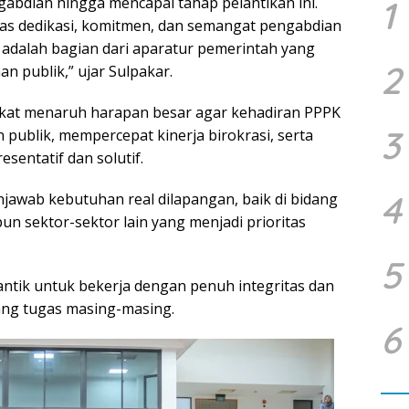
abdian hingga mencapai tahap pelantikan ini.
1
tas dedikasi, komitmen, dan semangat pengabdian
 adalah bagian dari aparatur pemerintah yang
2
 publik,” ujar Sulpakar.
kat menaruh harapan besar agar kehadiran PPPK
3
 publik, mempercepat kinerja birokrasi, serta
entatif dan solutif.
4
jawab kebutuhan real dilapangan, baik di bidang
un sektor-sektor lain yang menjadi prioritas
5
ntik untuk bekerja dengan penuh integritas dan
ang tugas masing-masing.
6