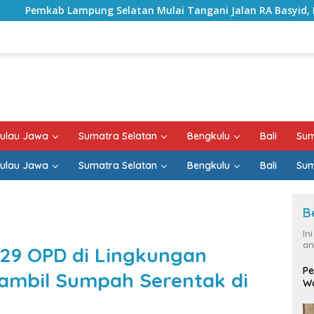
an Mulai Tangani Jalan RA Basyid, Kontrak Proyek Sudah Ra
ulau Jawa
Sumatra Selatan
Bengkulu
Bali
Sum
ulau Jawa
Sumatra Selatan
Bengkulu
Bali
Sum
B
In
an
i 29 OPD di Lingkungan
Pe
mbil Sumpah Serentak di
Wa