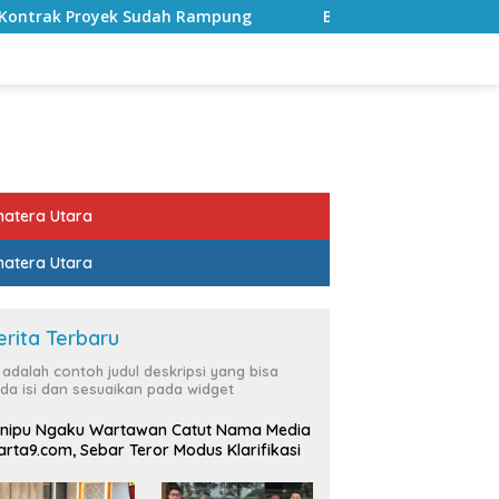
mpung
Bulan Kemerdekaan, Bupati Lampung Selatan Aja
atera Utara
atera Utara
erita Terbaru
i adalah contoh judul deskripsi yang bisa
da isi dan sesuaikan pada widget
nipu Ngaku Wartawan Catut Nama Media
rta9.com, Sebar Teror Modus Klarifikasi