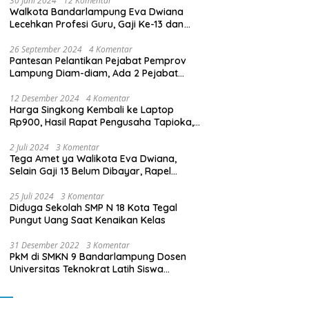
30 Juni 2024
12 Komentar
Walkota Bandarlampung Eva Dwiana
Lecehkan Profesi Guru, Gaji Ke-13 dan
THR Tidak Dibayarkan
26 September 2024
4 Komentar
Pantesan Pelantikan Pejabat Pemprov
Lampung Diam-diam, Ada 2 Pejabat
yang Dilantik Masih Golongan III/b
12 Desember 2024
4 Komentar
Harga Singkong Kembali ke Laptop
Rp900, Hasil Rapat Pengusaha Tapioka,
Petani Singkong dengan Pj. Gubernur
Lampung
2 Juli 2024
3 Komentar
Tega Amet ya Walikota Eva Dwiana,
Selain Gaji 13 Belum Dibayar, Rapel
Kenaikan Gaji 2 Bulan Juga Belum
Dibayar
25 Juli 2024
3 Komentar
Diduga Sekolah SMP N 18 Kota Tegal
Pungut Uang Saat Kenaikan Kelas
31 Desember 2022
3 Komentar
PkM di SMKN 9 Bandarlampung Dosen
Universitas Teknokrat Latih Siswa
Membuat Program Mobil RC Berbasis IoT