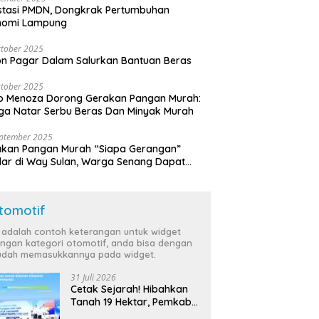
stasi PMDN, Dongkrak Pertumbuhan
nomi Lampung
tober 2025
n Pagar Dalam Salurkan Bantuan Beras
tober 2025
o Menoza Dorong Gerakan Pangan Murah:
a Natar Serbu Beras Dan Minyak Murah
eptember 2025
akan Pangan Murah “Siapa Gerangan”
lar di Way Sulan, Warga Senang Dapat
a Bersubsidi
tomotif
i adalah contoh keterangan untuk widget
ngan kategori otomotif, anda bisa dengan
dah memasukkannya pada widget.
31 Juli 2026
Cetak Sejarah! Hibahkan
Tanah 19 Hektar, Pemkab
Tulang Bawang Siap