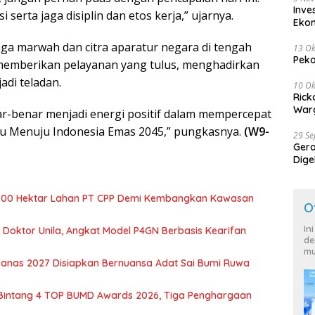
Inve
serta jaga disiplin dan etos kerja,” ujarnya.
Eko
ga marwah dan citra aparatur negara di tengah
13 Ok
Peko
memberikan pelayanan yang tulus, menghadirkan
adi teladan.
10 Ok
Rick
Warg
-benar menjadi energi positif dalam mempercepat
ju Menuju Indonesia Emas 2045,” pungkasnya.
(W9-
29 S
Ger
Dige
Harg
700 Hektar Lahan PT CPP Demi Kembangkan Kawasan
O
In
r Doktor Unila, Angkat Model P4GN Berbasis Kearifan
de
mu
nas 2027 Disiapkan Bernuansa Adat Sai Bumi Ruwa
 Bintang 4 TOP BUMD Awards 2026, Tiga Penghargaan