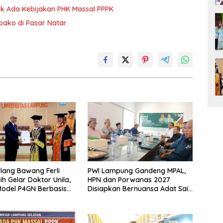
dak Ada Kebijakan PHK Massal PPPK
mbako di Pasar Natar
lang Bawang Ferli
PWI Lampung Gandeng MPAL,
ih Gelar Doktor Unila,
HPN dan Porwanas 2027
odel P4GN Berbasis
Disiapkan Bernuansa Adat Sai
 Lokal
Bumi Ruwa Jurai