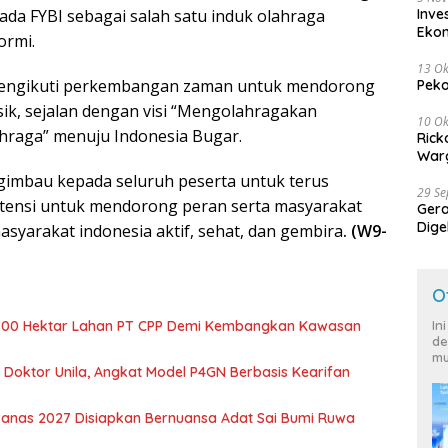
da FYBI sebagai salah satu induk olahraga
Inve
Eko
ormi.
13 Ok
 mengikuti perkembangan zaman untuk mendorong
Peko
ik, sejalan dengan visi “Mengolahragakan
10 Ok
raga” menuju Indonesia Bugar.
Rick
Warg
imbau kepada seluruh peserta untuk terus
29 S
nsi untuk mendorong peran serta masyarakat
Ger
Dige
yarakat indonesia aktif, sehat, dan gembira
. (W9-
Harg
O
700 Hektar Lahan PT CPP Demi Kembangkan Kawasan
In
de
mu
r Doktor Unila, Angkat Model P4GN Berbasis Kearifan
nas 2027 Disiapkan Bernuansa Adat Sai Bumi Ruwa