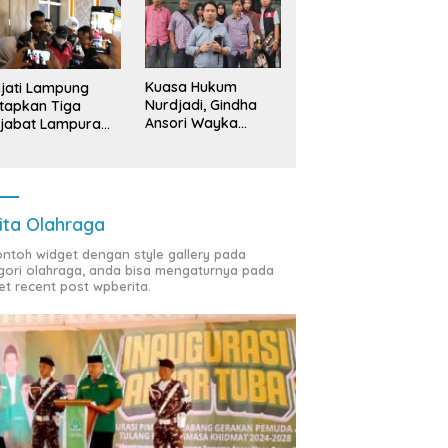
Kuasa Hukum
jati Lampung
Nurdjadi, Gindha
tapkan Tiga
Ansori Wayka
jabat Lampura
Laporkan
ersangka
Penyerobotan
Tanah ke Polda
Lampung
ita Olahraga
contoh widget dengan style gallery pada
gori olahraga, anda bisa mengaturnya pada
et recent post wpberita.