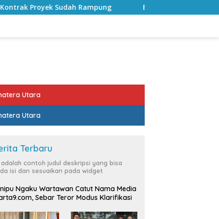
Rampung
Bulan Kemerdekaan, Bupati Lampung Selatan 
atera Utara
atera Utara
erita Terbaru
i adalah contoh judul deskripsi yang bisa
da isi dan sesuaikan pada widget
nipu Ngaku Wartawan Catut Nama Media
rta9.com, Sebar Teror Modus Klarifikasi