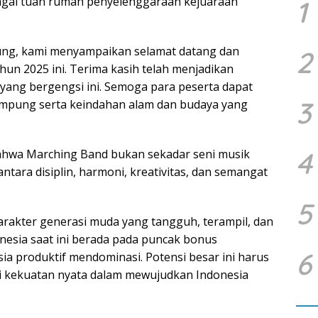
bagai tuan rumah penyelenggaraan kejuaraan
1
ung, kami menyampaikan selamat datang dan
2
hun 2025 ini. Terima kasih telah menjadikan
yang bergengsi ini. Semoga para peserta dapat
3
mpung serta keindahan alam dan budaya yang
4
hwa Marching Band bukan sekadar seni musik
tara disiplin, harmoni, kreativitas, dan semangat
5
karakter generasi muda yang tangguh, terampil, dan
onesia saat ini berada pada puncak bonus
6
ia produktif mendominasi. Potensi besar ini harus
di kekuatan nyata dalam mewujudkan Indonesia