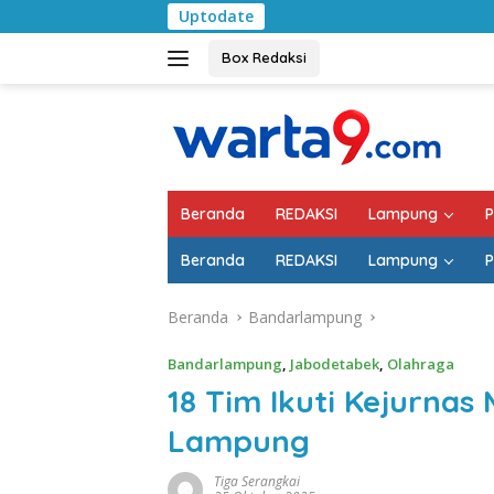
Langsung
Uptodate
Pemkab Lampung Se
ke
konten
Box Redaksi
Beranda
REDAKSI
Lampung
P
Beranda
REDAKSI
Lampung
P
Beranda
Bandarlampung
Bandarlampung
,
Jabodetabek
,
Olahraga
18 Tim Ikuti Kejurnas
Lampung
Tiga Serangkai