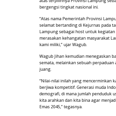
atas terpilihnya Provinsi Lampung se
bergengsi tingkat nasional ini.
“Atas nama Pemerintah Provinsi Lamp
selamat bertanding di Kejurnas pada ta
Lampung sebagai host untuk kegiatan 
merasakan kehangatan masyarakat La
kami miliki,” ujar Wagub.
Wagub Jihan kemudian menegaskan ba
semata, melainkan sebuah perpaduan an
juang.
“Nilai-nilai inilah yang mencerminkan 
berjiwa kompetitif. Generasi muda Ind
demografi, di mana jumlah penduduk us
kita arahkan dan kita bina agar menja
Emas 2045,” tegasnya.