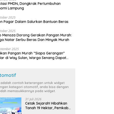
stasi PMDN, Dongkrak Pertumbuhan
nomi Lampung
tober 2025
n Pagar Dalam Salurkan Bantuan Beras
tober 2025
o Menoza Dorong Gerakan Pangan Murah:
a Natar Serbu Beras Dan Minyak Murah
eptember 2025
akan Pangan Murah “Siapa Gerangan”
lar di Way Sulan, Warga Senang Dapat
a Bersubsidi
tomotif
i adalah contoh keterangan untuk widget
ngan kategori otomotif, anda bisa dengan
dah memasukkannya pada widget.
31 Juli 2026
Cetak Sejarah! Hibahkan
Tanah 19 Hektar, Pemkab
Tulang Bawang Siap