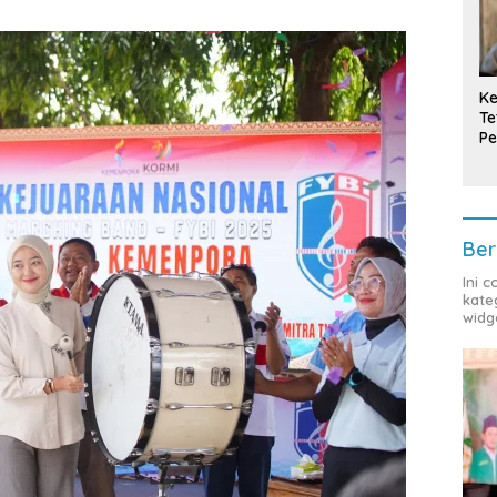
Ke
Te
Pe
T
Ber
Ini 
kate
widg