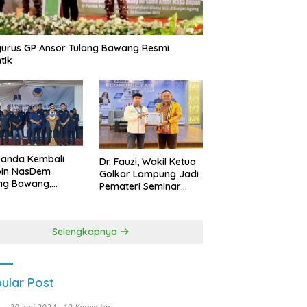
urus GP Ansor Tulang Bawang Resmi
tik
uanda Kembali
Dr. Fauzi, Wakil Ketua
pin NasDem
Golkar Lampung Jadi
ng Bawang,
Pemateri Seminar
etkan Kursi DPRD
Nasional FEB Unila,
anyak di Pemilu
Membangun Fondasi
9
Kuat Melalui 4 Pilar
Selengkapnya
Kebangsaan
ular Post