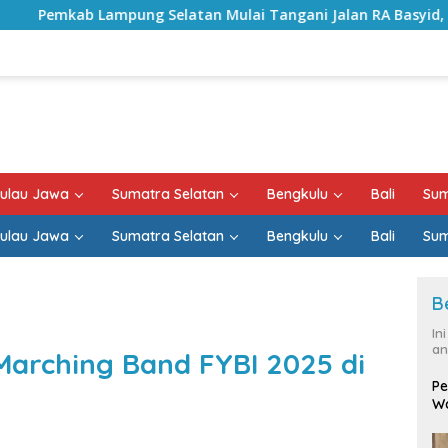
latan Mulai Tangani Jalan RA Basyid, Kontrak Proyek Sudah 
ulau Jawa
Sumatra Selatan
Bengkulu
Bali
Sum
ulau Jawa
Sumatra Selatan
Bengkulu
Bali
Sum
B
In
an
 Marching Band FYBI 2025 di
Pe
Wa