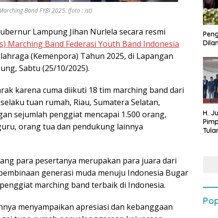
ching Band FYBI 2025. (foto : ist)
ubernur Lampung Jihan Nurlela secara resmi
Peng
s) Marching Band Federasi Youth Band Indonesia
Dilan
Olahraga (Kemenpora) Tahun 2025, di Lapangan
ng, Sabtu (25/10/2025).
ak karena cuma diikuti 18 tim marching band dari
g selaku tuan rumah, Riau, Sumatera Selatan,
H. J
gan sejumlah penggiat mencapai 1.500 orang,
Pim
guru, orang tua dan pendukung lainnya
Tula
Targ
Terb
202
 yang para pesertanya merupakan para juara dari
 pembinaan generasi muda menuju Indonesia Bugar
penggiat marching band terbaik di Indonesia.
Pop
nnya menyampaikan apresiasi dan kebanggaan