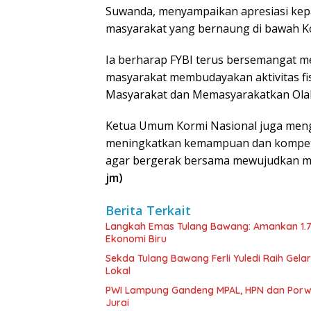
Suwanda, menyampaikan apresiasi kepa
masyarakat yang bernaung di bawah K
Ia berharap FYBI terus bersemangat
masyarakat membudayakan aktivitas fis
Masyarakat dan Memasyarakatkan Olah
Ketua Umum Kormi Nasional juga meng
meningkatkan kemampuan dan kompete
agar bergerak bersama mewujudkan mas
jm)
Berita Terkait
Langkah Emas Tulang Bawang: Amankan 1.
Ekonomi Biru
Sekda Tulang Bawang Ferli Yuledi Raih Gela
Lokal
PWI Lampung Gandeng MPAL, HPN dan Porwa
Jurai