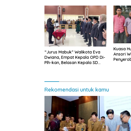
Kuasa Hu
“Jurus Mabuk” Walikota Eva
Ansori 
Dwiana, Empat Kepala OPD Di-
Penyerob
Plh-kan, Belasan Kepala SD
Lampun
dan SMP Rangkap Jabatan Plt
Rekomendasi untuk kamu