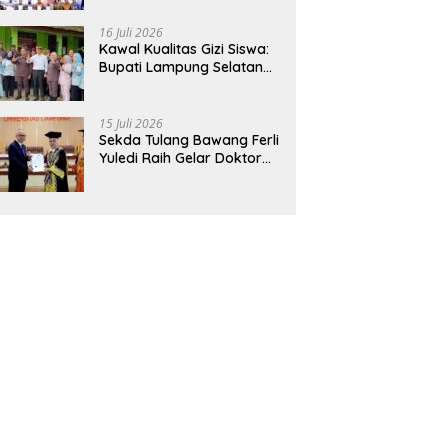
Hadirkan Sekolah Nasional
Terintegrasi Pertama di
16 Juli 2026
Lampung
Kawal Kualitas Gizi Siswa:
Bupati Lampung Selatan
dan Kajati Lampung Tinjau
Langsung Program Makan
Bergizi Gratis di Natar
15 Juli 2026
Sekda Tulang Bawang Ferli
Yuledi Raih Gelar Doktor
Unila, Angkat Model P4GN
Berbasis Kearifan Lokal