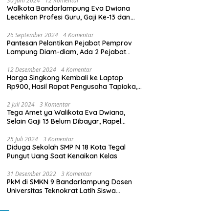
30 Juni 2024
12 Komentar
Walkota Bandarlampung Eva Dwiana
Lecehkan Profesi Guru, Gaji Ke-13 dan
THR Tidak Dibayarkan
26 September 2024
4 Komentar
Pantesan Pelantikan Pejabat Pemprov
Lampung Diam-diam, Ada 2 Pejabat
yang Dilantik Masih Golongan III/b
12 Desember 2024
4 Komentar
Harga Singkong Kembali ke Laptop
Rp900, Hasil Rapat Pengusaha Tapioka,
Petani Singkong dengan Pj. Gubernur
Lampung
2 Juli 2024
3 Komentar
Tega Amet ya Walikota Eva Dwiana,
Selain Gaji 13 Belum Dibayar, Rapel
Kenaikan Gaji 2 Bulan Juga Belum
Dibayar
25 Juli 2024
3 Komentar
Diduga Sekolah SMP N 18 Kota Tegal
Pungut Uang Saat Kenaikan Kelas
31 Desember 2022
3 Komentar
PkM di SMKN 9 Bandarlampung Dosen
Universitas Teknokrat Latih Siswa
Membuat Program Mobil RC Berbasis IoT