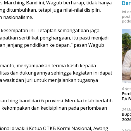
nas Marching Band ini, Wagub berharap, tidak hanya
Ber
g ditumbuhkan, tetapi juga nilai-nilai disiplin,
Ini 
an nasionalisme.
post
pada
 kesempatan ini. Tetaplah semangat dan jaga
ndapatkan sertifikat penghargaan, itu pasti menjadi
kan jenjang pendidikan ke depan,” pesan Wagub
manto, menyampaikan terima kasih kepada
litas dan dukungannya sehingga kegiatan ini dapat
ra wasit dan juri untuk menjalankan tugasnya
6 Agu
Pemk
RA B
 marching band dari 6 provinsi. Mereka telah berlatih
i kekompakan dan kedisiplinan pada perlombaan
24 Me
Bupa
2026
onal diwakili Ketua OTKB Kormi Nasional, Awang
5 No