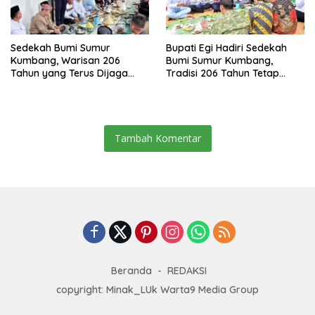
Sedekah Bumi Sumur
Bupati Egi Hadiri Sedekah
Kumbang, Warisan 206
Bumi Sumur Kumbang,
Tahun yang Terus Dijaga
Tradisi 206 Tahun Tetap
Pemkab Lampung Selatan
Semarak Meski Diguyur
dan Masyarakat
Hujan
Tambah Komentar
Beranda
REDAKSI
copyright: Minak_LUk Warta9 Media Group