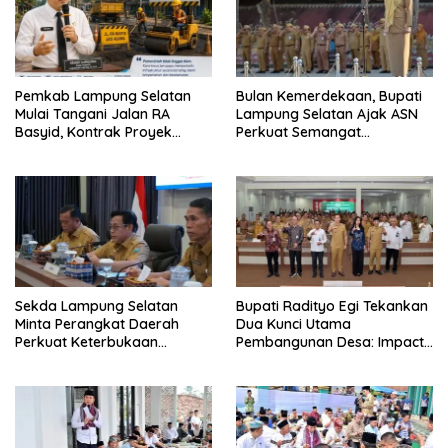
Pemkab Lampung Selatan
Bulan Kemerdekaan, Bupati
Mulai Tangani Jalan RA
Lampung Selatan Ajak ASN
Basyid, Kontrak Proyek
Perkuat Semangat
Sudah Rampung
Pengabdian dan Tingkatkan
Pelayanan Publik
Sekda Lampung Selatan
Bupati Radityo Egi Tekankan
Minta Perangkat Daerah
Dua Kunci Utama
Perkuat Keterbukaan
Pembangunan Desa: Impact
Informasi Publik
dan Sustainable