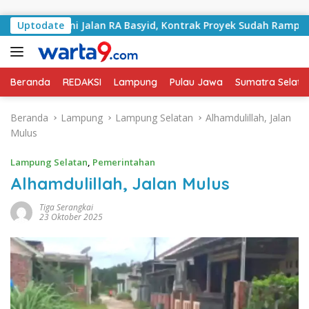
Langsung ke konten
ngani Jalan RA Basyid, Kontrak Proyek Sudah Rampung
Uptodate
Beranda
REDAKSI
Lampung
Pulau Jawa
Sumatra Selata
Beranda
Lampung
Lampung Selatan
Alhamdulillah, Jalan
Mulus
Lampung Selatan
,
Pemerintahan
Alhamdulillah, Jalan Mulus
Tiga Serangkai
23 Oktober 2025