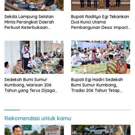
Sekda Lampung Selatan
Bupati Radityo Egi Tekankan
Minta Perangkat Daerah
Dua Kunci Utama
Perkuat Keterbukaan
Pembangunan Desa: Impact
Informasi Publik
dan Sustainable
Sedekah Bumi Sumur
Bupati Egi Hadiri Sedekah
Kumbang, Warisan 206
Bumi Sumur Kumbang,
Tahun yang Terus Dijaga
Tradisi 206 Tahun Tetap
Pemkab Lampung Selatan
Semarak Meski Diguyur
dan Masyarakat
Hujan
Rekomendasi untuk kamu