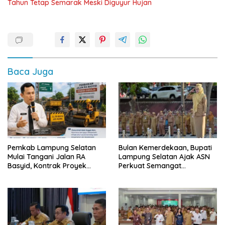
Tahun Tetap Semarak Meski Diguyur Hujan
Baca Juga
Pemkab Lampung Selatan
Bulan Kemerdekaan, Bupati
Mulai Tangani Jalan RA
Lampung Selatan Ajak ASN
Basyid, Kontrak Proyek
Perkuat Semangat
Sudah Rampung
Pengabdian dan Tingkatkan
Pelayanan Publik