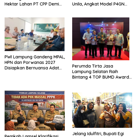
Hektar Lahan PT CPP Demi
Unila, Angkat Model P4GN
Kembangkan Kawasan
Berbasis Kearifan Lokal
Ekonomi Biru
PWI Lampung Gandeng MPAL,
HPN dan Porwanas 2027
Perumda Tirta Jasa
Disiapkan Bernuansa Adat
Lampung Selatan Raih
Sai Bumi Ruwa Jurai
Bintang 4 TOP BUMD Awards
2026, Tiga Penghargaan
Sekaligus Diborong
Jelang Idulfitri, Bupati Egi
Pemkab Lamsel Klarifikasi