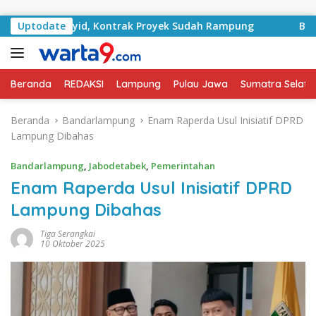
Langsung ke konten
RA Basyid, Kontrak Proyek Sudah Rampung
Uptodate
Bulan Keme
Beranda
REDAKSI
Lampung
Pulau Jawa
Sumatra Selata
Beranda
Bandarlampung
Enam Raperda Usul Inisiatif DPRD
Lampung Dibahas
Bandarlampung
,
Jabodetabek
,
Pemerintahan
Enam Raperda Usul Inisiatif DPRD
Lampung Dibahas
Tiga Serangkai
10 Oktober 2025