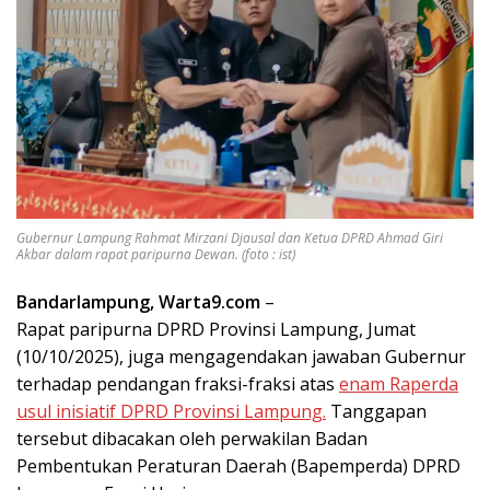
Gubernur Lampung Rahmat Mirzani Djausal dan Ketua DPRD Ahmad Giri
Akbar dalam rapat paripurna Dewan. (foto : ist)
Bandarlampung, Warta9.com
–
Rapat paripurna DPRD Provinsi Lampung, Jumat
(10/10/2025), juga mengagendakan jawaban Gubernur
terhadap pendangan fraksi-fraksi atas
enam Raperda
usul inisiatif DPRD Provinsi Lampung.
Tanggapan
tersebut dibacakan oleh perwakilan Badan
Pembentukan Peraturan Daerah (Bapemperda) DPRD