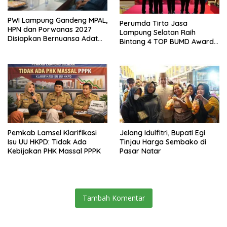
PWI Lampung Gandeng MPAL,
Perumda Tirta Jasa
HPN dan Porwanas 2027
Lampung Selatan Raih
Disiapkan Bernuansa Adat
Bintang 4 TOP BUMD Awards
Sai Bumi Ruwa Jurai
2026, Tiga Penghargaan
Sekaligus Diborong
Pemkab Lamsel Klarifikasi
Jelang Idulfitri, Bupati Egi
Isu UU HKPD: Tidak Ada
Tinjau Harga Sembako di
Kebijakan PHK Massal PPPK
Pasar Natar
Tambah Komentar