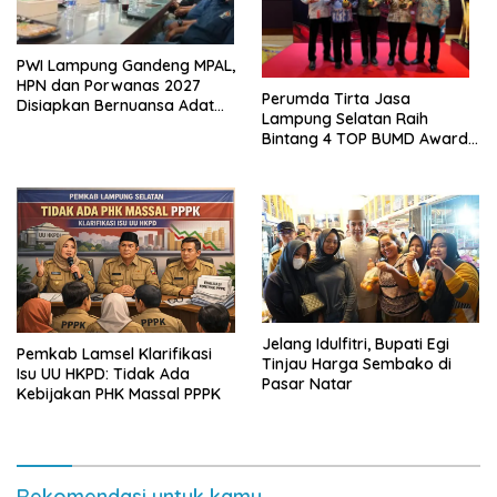
PWI Lampung Gandeng MPAL,
HPN dan Porwanas 2027
Perumda Tirta Jasa
Disiapkan Bernuansa Adat
Lampung Selatan Raih
Sai Bumi Ruwa Jurai
Bintang 4 TOP BUMD Awards
2026, Tiga Penghargaan
Sekaligus Diborong
Jelang Idulfitri, Bupati Egi
Pemkab Lamsel Klarifikasi
Tinjau Harga Sembako di
Isu UU HKPD: Tidak Ada
Pasar Natar
Kebijakan PHK Massal PPPK
Rekomendasi untuk kamu