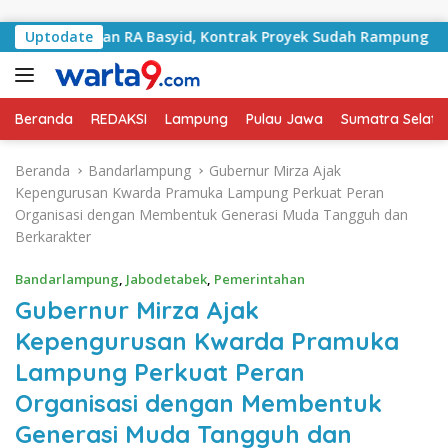
Langsung ke konten
 Jalan RA Basyid, Kontrak Proyek Sudah Rampung
Uptodate
Bul
Beranda
REDAKSI
Lampung
Pulau Jawa
Sumatra Selata
Beranda
Bandarlampung
Gubernur Mirza Ajak
Kepengurusan Kwarda Pramuka Lampung Perkuat Peran
Organisasi dengan Membentuk Generasi Muda Tangguh dan
Berkarakter
Bandarlampung
,
Jabodetabek
,
Pemerintahan
Gubernur Mirza Ajak
Kepengurusan Kwarda Pramuka
Lampung Perkuat Peran
Organisasi dengan Membentuk
Generasi Muda Tangguh dan