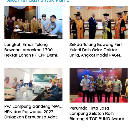
Langkah Emas Tulang
Sekda Tulang Bawang Ferli
Bawang: Amankan 1.700
Yuledi Raih Gelar Doktor
Hektar Lahan PT CPP Demi
Unila, Angkat Model P4GN
Kembangkan Kawasan
Berbasis Kearifan Lokal
Ekonomi Biru
PWI Lampung Gandeng MPAL,
Perumda Tirta Jasa
HPN dan Porwanas 2027
Lampung Selatan Raih
Disiapkan Bernuansa Adat
Bintang 4 TOP BUMD Awards
Sai Bumi Ruwa Jurai
2026, Tiga Penghargaan
Sekaligus Diborong