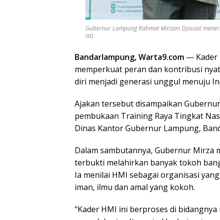
Gubernur Lampung Rahmat Mirzani Djausal meneri
ist)
Bandarlampung, Warta9.com
— Kader 
memperkuat peran dan kontribusi nya
diri menjadi generasi unggul menuju I
Ajakan tersebut disampaikan Gubern
pembukaan Training Raya Tingkat Na
Dinas Kantor Gubernur Lampung, Band
Dalam sambutannya, Gubernur Mirza m
terbukti melahirkan banyak tokoh bang
Ia menilai HMI sebagai organisasi yan
iman, ilmu dan amal yang kokoh.
“Kader HMI ini berproses di bidangnya