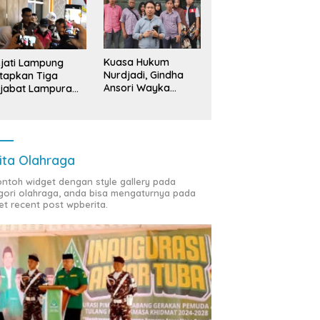
Kuasa Hukum
jati Lampung
Nurdjadi, Gindha
tapkan Tiga
Ansori Wayka
jabat Lampura
Laporkan
ersangka
Penyerobotan
Tanah ke Polda
Lampung
ita Olahraga
contoh widget dengan style gallery pada
gori olahraga, anda bisa mengaturnya pada
et recent post wpberita.