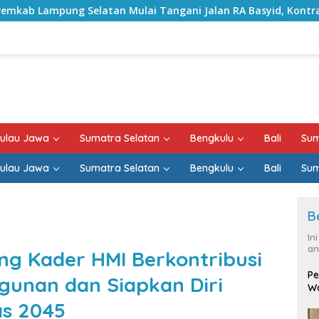
 Mulai Tangani Jalan RA Basyid, Kontrak Proyek Sudah Rampu
ulau Jawa
Sumatra Selatan
Bengkulu
Bali
Sum
ulau Jawa
Sumatra Selatan
Bengkulu
Bali
Sum
B
In
an
ng Kader HMI Berkontribusi
Pe
unan dan Siapkan Diri
Wa
as 2045