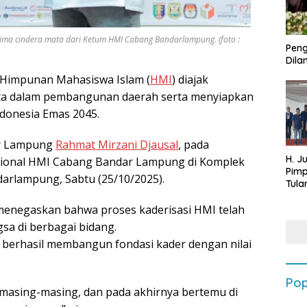
ma cindera mata dari Ketum HMI Cabang Bandarlampung. (foto :
Peng
Dilan
Himpunan Mahasiswa Islam (
HMI
) diajak
ta dalam pembangunan daerah serta menyiapkan
ndonesia Emas 2045.
ur Lampung
Rahmat Mirzani Djausal
, pada
H. J
sional HMI Cabang Bandar Lampung di Komplek
Pim
arlampung, Sabtu (25/10/2025).
Tula
Targ
enegaskan bahwa proses kaderisasi HMI telah
Terb
202
sa di berbagai bidang.
g berhasil membangun fondasi kader dengan nilai
Pop
 masing-masing, dan pada akhirnya bertemu di