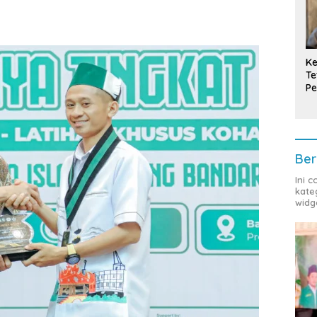
Ke
Te
Pe
T
Ber
Ini 
kate
widg