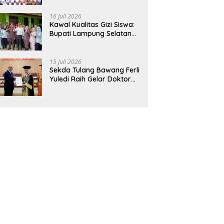
Hadirkan Sekolah Nasional
Terintegrasi Pertama di
16 Juli 2026
Lampung
Kawal Kualitas Gizi Siswa:
Bupati Lampung Selatan
dan Kajati Lampung Tinjau
Langsung Program Makan
Bergizi Gratis di Natar
15 Juli 2026
Sekda Tulang Bawang Ferli
Yuledi Raih Gelar Doktor
Unila, Angkat Model P4GN
Berbasis Kearifan Lokal