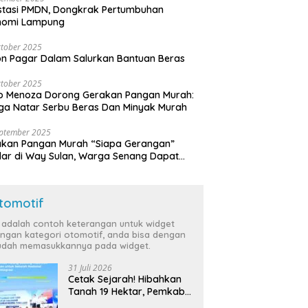
stasi PMDN, Dongkrak Pertumbuhan
nomi Lampung
tober 2025
n Pagar Dalam Salurkan Bantuan Beras
tober 2025
o Menoza Dorong Gerakan Pangan Murah:
a Natar Serbu Beras Dan Minyak Murah
eptember 2025
akan Pangan Murah “Siapa Gerangan”
lar di Way Sulan, Warga Senang Dapat
a Bersubsidi
tomotif
i adalah contoh keterangan untuk widget
ngan kategori otomotif, anda bisa dengan
dah memasukkannya pada widget.
31 Juli 2026
Cetak Sejarah! Hibahkan
Tanah 19 Hektar, Pemkab
Tulang Bawang Siap