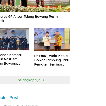
urus GP Ansor Tulang Bawang Resmi
tik
uanda Kembali
Dr. Fauzi, Wakil Ketua
pin NasDem
Golkar Lampung Jadi
ng Bawang,
Pemateri Seminar
etkan Kursi DPRD
Nasional FEB Unila,
anyak di Pemilu
Membangun Fondasi
9
Kuat Melalui 4 Pilar
Selengkapnya
Kebangsaan
ular Post