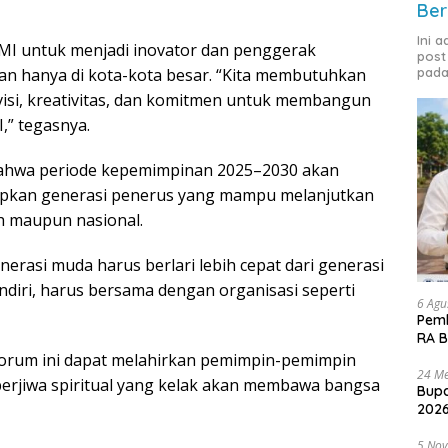
Ber
Ini 
HMI untuk menjadi inovator dan penggerak
post
n hanya di kota-kota besar. “Kita membutuhkan
pada
visi, kreativitas, dan komitmen untuk membangun
I,” tegasnya.
ahwa periode kepemimpinan 2025–2030 akan
apkan generasi penerus yang mampu melanjutkan
h maupun nasional.
nerasi muda harus berlari lebih cepat dari generasi
endiri, harus bersama dengan organisasi seperti
6 Agu
Pemk
RA B
forum ini dapat melahirkan pemimpin-pemimpin
24 Me
berjiwa spiritual yang kelak akan membawa bangsa
Bupa
2026
5 No