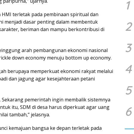
g paripurna,” ujarnya.
1
HMI terletak pada pembinaan spiritual dan
ini menjadi dasar penting dalam membentuk
2
arakter, beriman dan mampu berkontribusi di
3
enyinggung arah pembangunan ekonomi nasional
 trickle down economy menuju bottom up economy.
4
gah berupaya memperkuat ekonomi rakyat melalui
adi dan jagung agar kesejahteraan petani
5
a. Sekarang pemerintah ingin membalik sistemnya
ntuk itu, SDM di desa harus diperkuat agar uang
6
lai tambah,” jelasnya.
ci kemajuan bangsa ke depan terletak pada