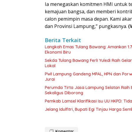
Ia menegaskan komitmen HMI untuk te
kemajuan bangsa, dan memberi kontri
calon pemimpin masa depan. Kami aka
dan Provinsi Lampung,” pungkasnya.
(
Berita Terkait
Langkah Emas Tulang Bawang: Amankan 1.
Ekonomi Biru
Sekda Tulang Bawang Ferli Yuledi Raih Gela
Lokal
PWI Lampung Gandeng MPAL, HPN dan Porwa
Jurai
Perumda Tirta Jasa Lampung Selatan Raih
Sekaligus Diborong
Pemkab Lamsel Klarifikasi Isu UU HKPD: Ti
Jelang Idulfitri, Bupati Egi Tinjau Harga Se
Komentar