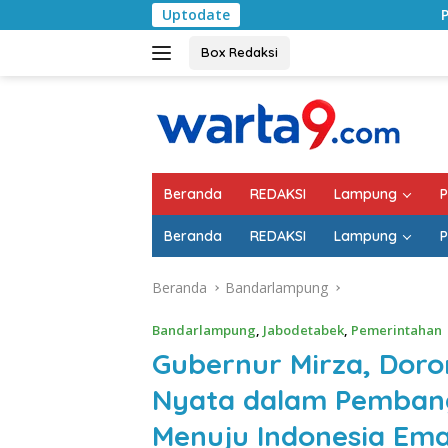
Langsung
Uptodate
Pemkab Lampung Selatan
ke
konten
Box Redaksi
Beranda
REDAKSI
Lampung
P
Beranda
REDAKSI
Lampung
P
Beranda
Bandarlampung
Bandarlampung
,
Jabodetabek
,
Pemerintahan
Gubernur Mirza, Doro
Nyata dalam Pembang
Menuju Indonesia Em