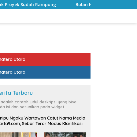
ng
Bulan Kemerdekaan, Bupati Lampung Selatan Ajak A
atera Utara
atera Utara
erita Terbaru
i adalah contoh judul deskripsi yang bisa
da isi dan sesuaikan pada widget
nipu Ngaku Wartawan Catut Nama Media
rta9.com, Sebar Teror Modus Klarifikasi