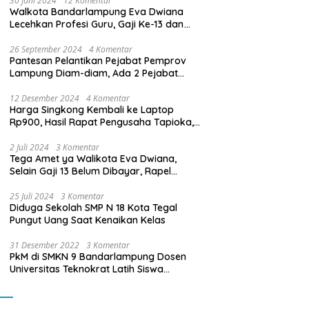
30 Juni 2024
12 Komentar
Walkota Bandarlampung Eva Dwiana
Lecehkan Profesi Guru, Gaji Ke-13 dan
THR Tidak Dibayarkan
26 September 2024
4 Komentar
Pantesan Pelantikan Pejabat Pemprov
Lampung Diam-diam, Ada 2 Pejabat
yang Dilantik Masih Golongan III/b
12 Desember 2024
4 Komentar
Harga Singkong Kembali ke Laptop
Rp900, Hasil Rapat Pengusaha Tapioka,
Petani Singkong dengan Pj. Gubernur
Lampung
2 Juli 2024
3 Komentar
Tega Amet ya Walikota Eva Dwiana,
Selain Gaji 13 Belum Dibayar, Rapel
Kenaikan Gaji 2 Bulan Juga Belum
Dibayar
25 Juli 2024
3 Komentar
Diduga Sekolah SMP N 18 Kota Tegal
Pungut Uang Saat Kenaikan Kelas
31 Desember 2022
3 Komentar
PkM di SMKN 9 Bandarlampung Dosen
Universitas Teknokrat Latih Siswa
Membuat Program Mobil RC Berbasis IoT