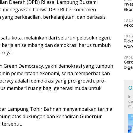
ilan Daerah (DPD) RI asal Lampung Bustami
Inve
ma menegaskan bahwa DPD RI berkomitmen
Eko
ng berkeadilan, berkelanjutan, dan berbasis
13 Ok
Peko
10 Ok
 satu kota, melainkan dari seluruh pelosok negeri.
Rick
 berjalan seimbang dan demokrasi harus tumbuh
Warg
arnya.
29 S
Ger
n Green Democracy, yakni demokrasi yang tumbuh
Dige
enjamin pemerataan ekonomi, serta memperhatikan
Harg
ocracy adalah demokrasi yang pro-growth, pro-
O
rus memberi ruang bagi generasi muda untuk
In
de
mu
ar Lampung Tohir Bahnan menyampaikan terima
mpung atas dukungan dan kehadiran Gubernur
 tersebut.