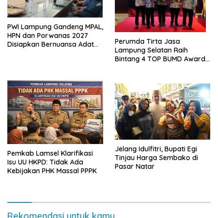
PWI Lampung Gandeng MPAL,
HPN dan Porwanas 2027
Perumda Tirta Jasa
Disiapkan Bernuansa Adat
Lampung Selatan Raih
Sai Bumi Ruwa Jurai
Bintang 4 TOP BUMD Awards
2026, Tiga Penghargaan
Sekaligus Diborong
Jelang Idulfitri, Bupati Egi
Pemkab Lamsel Klarifikasi
Tinjau Harga Sembako di
Isu UU HKPD: Tidak Ada
Pasar Natar
Kebijakan PHK Massal PPPK
Rekomendasi untuk kamu