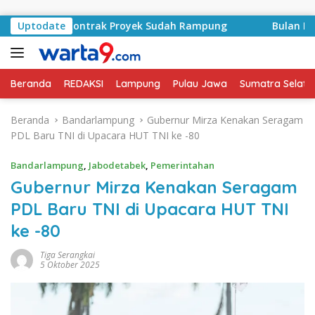
Langsung ke konten
yid, Kontrak Proyek Sudah Rampung
Uptodate
Bulan Kemerdekaan
Beranda
REDAKSI
Lampung
Pulau Jawa
Sumatra Selata
Beranda
Bandarlampung
Gubernur Mirza Kenakan Seragam
PDL Baru TNI di Upacara HUT TNI ke -80
Bandarlampung
,
Jabodetabek
,
Pemerintahan
Gubernur Mirza Kenakan Seragam
PDL Baru TNI di Upacara HUT TNI
ke -80
Tiga Serangkai
5 Oktober 2025