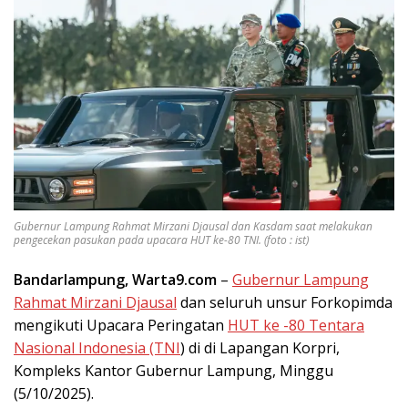
Gubernur Lampung Rahmat Mirzani Djausal dan Kasdam saat melakukan
pengecekan pasukan pada upacara HUT ke-80 TNI. (foto : ist)
Bandarlampung, Warta9.com
–
Gubernur Lampung
Rahmat Mirzani Djausal
dan seluruh unsur Forkopimda
mengikuti Upacara Peringatan
HUT ke -80 Tentara
Nasional Indonesia (TNI
) di di Lapangan Korpri,
Kompleks Kantor Gubernur Lampung, Minggu
(5/10/2025).