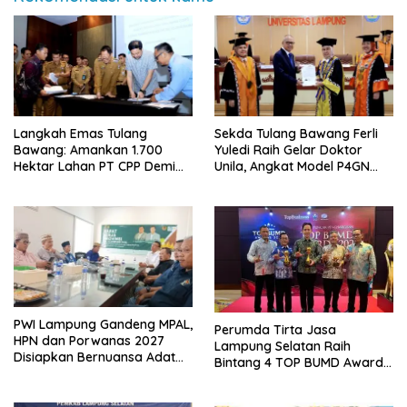
Langkah Emas Tulang
Sekda Tulang Bawang Ferli
Bawang: Amankan 1.700
Yuledi Raih Gelar Doktor
Hektar Lahan PT CPP Demi
Unila, Angkat Model P4GN
Kembangkan Kawasan
Berbasis Kearifan Lokal
Ekonomi Biru
PWI Lampung Gandeng MPAL,
Perumda Tirta Jasa
HPN dan Porwanas 2027
Lampung Selatan Raih
Disiapkan Bernuansa Adat
Bintang 4 TOP BUMD Awards
Sai Bumi Ruwa Jurai
2026, Tiga Penghargaan
Sekaligus Diborong