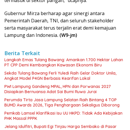
termasuk di sektor pangan,” ucapnya.
Gubernur Mirza berharap agar sinergi antara
Pemerintah Daerah, TNI, dan seluruh stakeholder
serta masyarakat terus terjalin erat demi kemajuan
Lampung dan Indonesia
. (W9-jm)
Berita Terkait
Langkah Emas Tulang Bawang: Amankan 1.700 Hektar Lahan
PT CPP Demi Kembangkan Kawasan Ekonomi Biru
Sekda Tulang Bawang Ferli Yuledi Raih Gelar Doktor Unila,
Angkat Model P4GN Berbasis Kearifan Lokal
PWI Lampung Gandeng MPAL, HPN dan Porwanas 2027
Disiapkan Bernuansa Adat Sai Bumi Ruwa Jurai
Perumda Tirta Jasa Lampung Selatan Raih Bintang 4 TOP
BUMD Awards 2026, Tiga Penghargaan Sekaligus Diborong
Pemkab Lamsel Klarifikasi Isu UU HKPD: Tidak Ada Kebijakan
PHK Massal PPPK
Jelang Idulfitri, Bupati Egi Tinjau Harga Sembako di Pasar