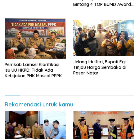
Sai Bumi Ruwa Jurai
Bintang 4 TOP BUMD Awards
2026, Tiga Penghargaan
Sekaligus Diborong
Jelang Idulfitri, Bupati Egi
Pemkab Lamsel Klarifikasi
Tinjau Harga Sembako di
Isu UU HKPD: Tidak Ada
Pasar Natar
Kebijakan PHK Massal PPPK
Rekomendasi untuk kamu