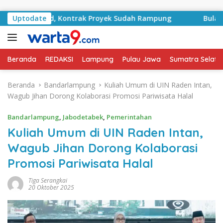
Langsung ke konten
Basyid, Kontrak Proyek Sudah Rampung
Uptodate
Bulan Kemerde
Beranda
REDAKSI
Lampung
Pulau Jawa
Sumatra Selata
Beranda
Bandarlampung
Kuliah Umum di UIN Raden Intan,
Wagub Jihan Dorong Kolaborasi Promosi Pariwisata Halal
Bandarlampung
,
Jabodetabek
,
Pemerintahan
Kuliah Umum di UIN Raden Intan,
Wagub Jihan Dorong Kolaborasi
Promosi Pariwisata Halal
Tiga Serangkai
20 Oktober 2025