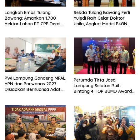
Langkah Emas Tulang
Sekda Tulang Bawang Ferli
Bawang: Amankan 1.700
Yuledi Raih Gelar Doktor
Hektar Lahan PT CPP Demi
Unila, Angkat Model P4GN
Kembangkan Kawasan
Berbasis Kearifan Lokal
Ekonomi Biru
PWI Lampung Gandeng MPAL,
Perumda Tirta Jasa
HPN dan Porwanas 2027
Lampung Selatan Raih
Disiapkan Bernuansa Adat
Bintang 4 TOP BUMD Awards
Sai Bumi Ruwa Jurai
2026, Tiga Penghargaan
Sekaligus Diborong