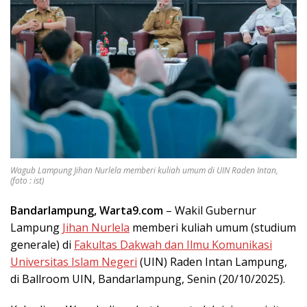
Wagub Lampung Jihan Nurlela memberi kuliah umum di UIN Raden Intan,
(foto : ist)
Bandarlampung, Warta9.com
– Wakil Gubernur
Lampung
Jihan Nurlela
memberi kuliah umum (studium
generale) di
Fakultas Dakwah dan Ilmu Komunikasi
Universitas Islam Negeri
(UIN) Raden Intan Lampung,
di Ballroom UIN, Bandarlampung, Senin (20/10/2025).