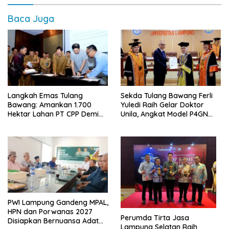
Baca Juga
Langkah Emas Tulang
Sekda Tulang Bawang Ferli
Bawang: Amankan 1.700
Yuledi Raih Gelar Doktor
Hektar Lahan PT CPP Demi
Unila, Angkat Model P4GN
Kembangkan Kawasan
Berbasis Kearifan Lokal
Ekonomi Biru
PWI Lampung Gandeng MPAL,
HPN dan Porwanas 2027
Perumda Tirta Jasa
Disiapkan Bernuansa Adat
Lampung Selatan Raih