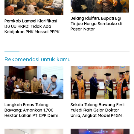
Jelang Idulfitri, Bupati Egi
Pemkab Lamsel Klarifikasi
Tinjau Harga Sembako di
Isu UU HKPD: Tidak Ada
Pasar Natar
Kebijakan PHK Massal PPPK
Rekomendasi untuk kamu
Langkah Emas Tulang
Sekda Tulang Bawang Ferli
Bawang: Amankan 1.700
Yuledi Raih Gelar Doktor
Hektar Lahan PT CPP Demi
Unila, Angkat Model P4GN
Kembangkan Kawasan
Berbasis Kearifan Lokal
Ekonomi Biru