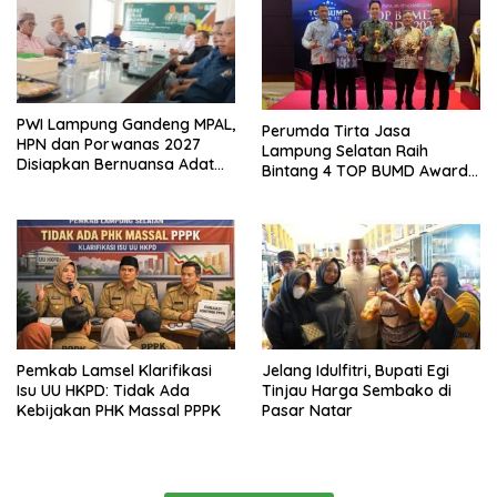
PWI Lampung Gandeng MPAL,
Perumda Tirta Jasa
HPN dan Porwanas 2027
Lampung Selatan Raih
Disiapkan Bernuansa Adat
Bintang 4 TOP BUMD Awards
Sai Bumi Ruwa Jurai
2026, Tiga Penghargaan
Sekaligus Diborong
Pemkab Lamsel Klarifikasi
Jelang Idulfitri, Bupati Egi
Isu UU HKPD: Tidak Ada
Tinjau Harga Sembako di
Kebijakan PHK Massal PPPK
Pasar Natar