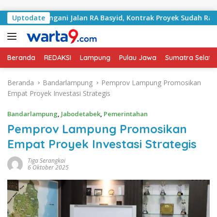
Langsung ke konten
i Tangani Jalan RA Basyid, Kontrak Proyek Sudah Rampung
Uptodate
Beranda
REDAKSI
Lampung
Pulau Jawa
Sumatra Selata
Beranda
Bandarlampung
Pemprov Lampung Promosikan
Empat Proyek Investasi Strategis
Bandarlampung
,
Jabodetabek
,
Pemerintahan
Pemprov Lampung Promosikan
Empat Proyek Investasi Strategis
Tiga Serangkai
6 Oktober 2025