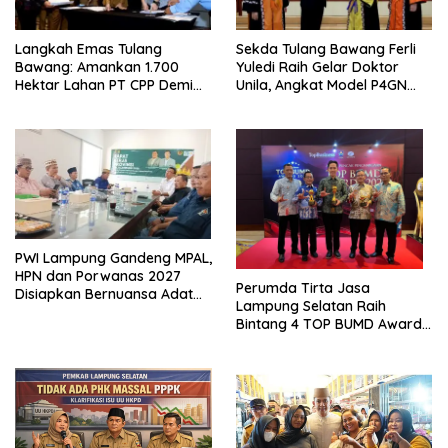
Langkah Emas Tulang
Sekda Tulang Bawang Ferli
Bawang: Amankan 1.700
Yuledi Raih Gelar Doktor
Hektar Lahan PT CPP Demi
Unila, Angkat Model P4GN
Kembangkan Kawasan
Berbasis Kearifan Lokal
Ekonomi Biru
PWI Lampung Gandeng MPAL,
HPN dan Porwanas 2027
Perumda Tirta Jasa
Disiapkan Bernuansa Adat
Lampung Selatan Raih
Sai Bumi Ruwa Jurai
Bintang 4 TOP BUMD Awards
2026, Tiga Penghargaan
Sekaligus Diborong