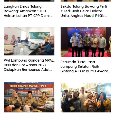
Langkah Emas Tulang
Sekda Tulang Bawang Ferli
Bawang: Amankan 1.700
Yuledi Raih Gelar Doktor
Hektar Lahan PT CPP Demi
Unila, Angkat Model P4GN
Kembangkan Kawasan
Berbasis Kearifan Lokal
Ekonomi Biru
PWI Lampung Gandeng MPAL,
Perumda Tirta Jasa
HPN dan Porwanas 2027
Lampung Selatan Raih
Disiapkan Bernuansa Adat
Bintang 4 TOP BUMD Awards
Sai Bumi Ruwa Jurai
2026, Tiga Penghargaan
Sekaligus Diborong