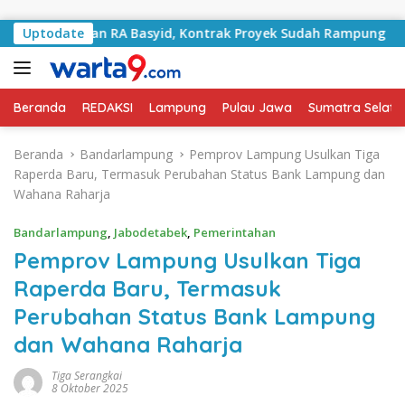
Langsung ke konten
 Jalan RA Basyid, Kontrak Proyek Sudah Rampung
Uptodate
Bul
Beranda
REDAKSI
Lampung
Pulau Jawa
Sumatra Selata
Beranda
Bandarlampung
Pemprov Lampung Usulkan Tiga
Raperda Baru, Termasuk Perubahan Status Bank Lampung dan
Wahana Raharja
Bandarlampung
,
Jabodetabek
,
Pemerintahan
Pemprov Lampung Usulkan Tiga
Raperda Baru, Termasuk
Perubahan Status Bank Lampung
dan Wahana Raharja
Tiga Serangkai
8 Oktober 2025