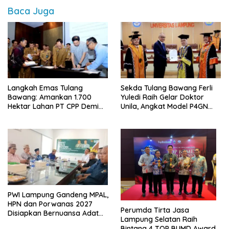
Baca Juga
Langkah Emas Tulang
Sekda Tulang Bawang Ferli
Bawang: Amankan 1.700
Yuledi Raih Gelar Doktor
Hektar Lahan PT CPP Demi
Unila, Angkat Model P4GN
Kembangkan Kawasan
Berbasis Kearifan Lokal
Ekonomi Biru
PWI Lampung Gandeng MPAL,
HPN dan Porwanas 2027
Perumda Tirta Jasa
Disiapkan Bernuansa Adat
Lampung Selatan Raih
Sai Bumi Ruwa Jurai
Bintang 4 TOP BUMD Awards