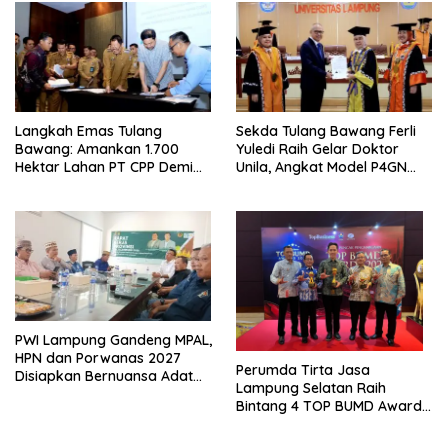
Langkah Emas Tulang
Sekda Tulang Bawang Ferli
Bawang: Amankan 1.700
Yuledi Raih Gelar Doktor
Hektar Lahan PT CPP Demi
Unila, Angkat Model P4GN
Kembangkan Kawasan
Berbasis Kearifan Lokal
Ekonomi Biru
PWI Lampung Gandeng MPAL,
HPN dan Porwanas 2027
Perumda Tirta Jasa
Disiapkan Bernuansa Adat
Lampung Selatan Raih
Sai Bumi Ruwa Jurai
Bintang 4 TOP BUMD Awards
2026, Tiga Penghargaan
Sekaligus Diborong