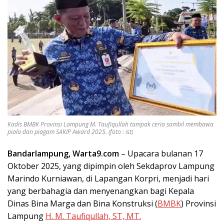
Kadis BMBK Provinsi Lampung M. Taufiqullah tampak ceria sambil membawa
piala dan piagam SAKIP Award 2025. (foto : ist)
Bandarlampung, Warta9.com
– Upacara bulanan 17
Oktober 2025, yang dipimpin oleh Sekdaprov Lampung
Marindo Kurniawan, di Lapangan Korpri, menjadi hari
yang berbahagia dan menyenangkan bagi Kepala
Dinas Bina Marga dan Bina Konstruksi (
BMBK
) Provinsi
Lampung
H. M. Taufiqullah, ST, MT.