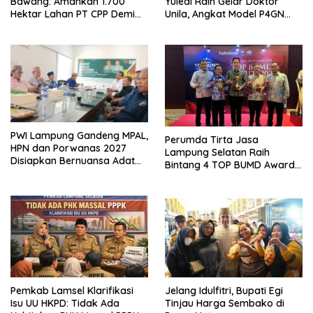
Bawang: Amankan 1.700
Yuledi Raih Gelar Doktor
Hektar Lahan PT CPP Demi
Unila, Angkat Model P4GN
Kembangkan Kawasan
Berbasis Kearifan Lokal
Ekonomi Biru
PWI Lampung Gandeng MPAL,
Perumda Tirta Jasa
HPN dan Porwanas 2027
Lampung Selatan Raih
Disiapkan Bernuansa Adat
Bintang 4 TOP BUMD Awards
Sai Bumi Ruwa Jurai
2026, Tiga Penghargaan
Sekaligus Diborong
Pemkab Lamsel Klarifikasi
Jelang Idulfitri, Bupati Egi
Isu UU HKPD: Tidak Ada
Tinjau Harga Sembako di