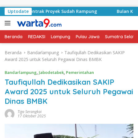
Langsung ke konten
syid, Kontrak Proyek Sudah Rampung
Uptodate
Bulan Kemerdeka
Beranda
REDAKSI
Lampung
Pulau Jawa
Sumatra Selata
Beranda
Bandarlampung
Taufiqullah Dedikasikan SAKIP
Award 2025 untuk Seluruh Pegawai Dinas BMBK
Bandarlampung
,
Jabodetabek
,
Pemerintahan
Taufiqullah Dedikasikan SAKIP
Award 2025 untuk Seluruh Pegawai
Dinas BMBK
Tiga Serangkai
17 Oktober 2025