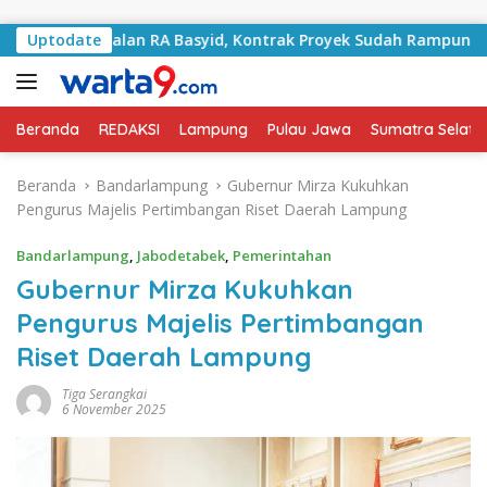
Langsung ke konten
ani Jalan RA Basyid, Kontrak Proyek Sudah Rampung
Uptodate
B
Beranda
REDAKSI
Lampung
Pulau Jawa
Sumatra Selata
Beranda
Bandarlampung
Gubernur Mirza Kukuhkan
Pengurus Majelis Pertimbangan Riset Daerah Lampung
Bandarlampung
,
Jabodetabek
,
Pemerintahan
Gubernur Mirza Kukuhkan
Pengurus Majelis Pertimbangan
Riset Daerah Lampung
Tiga Serangkai
6 November 2025