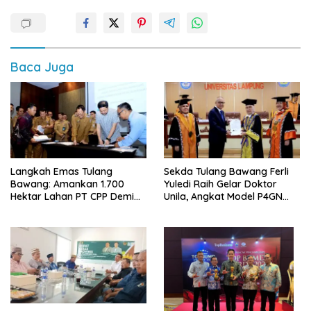
Baca Juga
Langkah Emas Tulang
Sekda Tulang Bawang Ferli
Bawang: Amankan 1.700
Yuledi Raih Gelar Doktor
Hektar Lahan PT CPP Demi
Unila, Angkat Model P4GN
Kembangkan Kawasan
Berbasis Kearifan Lokal
Ekonomi Biru