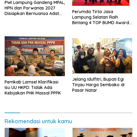
PWI Lampung Gandeng MPAL,
HPN dan Porwanas 2027
Perumda Tirta Jasa
Disiapkan Bernuansa Adat
Lampung Selatan Raih
Sai Bumi Ruwa Jurai
Bintang 4 TOP BUMD Awards
2026, Tiga Penghargaan
Sekaligus Diborong
Jelang Idulfitri, Bupati Egi
Pemkab Lamsel Klarifikasi
Tinjau Harga Sembako di
Isu UU HKPD: Tidak Ada
Pasar Natar
Kebijakan PHK Massal PPPK
Rekomendasi untuk kamu