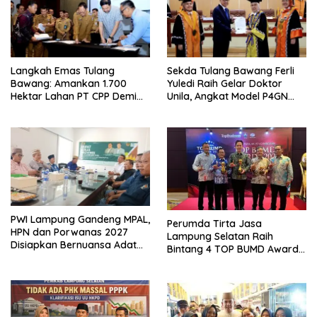
Langkah Emas Tulang
Sekda Tulang Bawang Ferli
Bawang: Amankan 1.700
Yuledi Raih Gelar Doktor
Hektar Lahan PT CPP Demi
Unila, Angkat Model P4GN
Kembangkan Kawasan
Berbasis Kearifan Lokal
Ekonomi Biru
PWI Lampung Gandeng MPAL,
Perumda Tirta Jasa
HPN dan Porwanas 2027
Lampung Selatan Raih
Disiapkan Bernuansa Adat
Bintang 4 TOP BUMD Awards
Sai Bumi Ruwa Jurai
2026, Tiga Penghargaan
Sekaligus Diborong