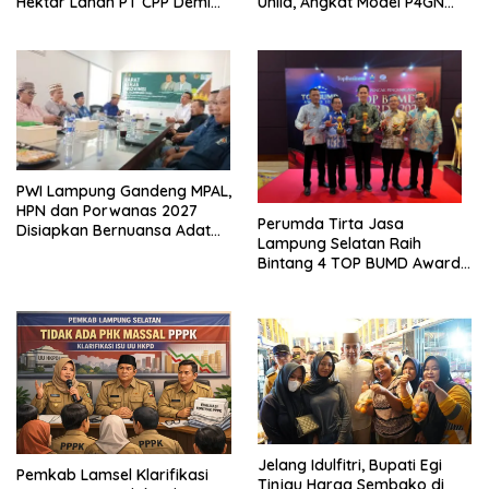
Hektar Lahan PT CPP Demi
Unila, Angkat Model P4GN
Kembangkan Kawasan
Berbasis Kearifan Lokal
Ekonomi Biru
PWI Lampung Gandeng MPAL,
HPN dan Porwanas 2027
Perumda Tirta Jasa
Disiapkan Bernuansa Adat
Lampung Selatan Raih
Sai Bumi Ruwa Jurai
Bintang 4 TOP BUMD Awards
2026, Tiga Penghargaan
Sekaligus Diborong
Jelang Idulfitri, Bupati Egi
Pemkab Lamsel Klarifikasi
Tinjau Harga Sembako di