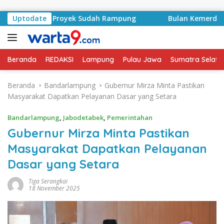
Langsung ke konten
ntrak Proyek Sudah Rampung
Uptodate
Bulan Kemerdekaan, Bupa
Beranda
REDAKSI
Lampung
Pulau Jawa
Sumatra Selata
Beranda
Bandarlampung
Gubernur Mirza Minta Pastikan
Masyarakat Dapatkan Pelayanan Dasar yang Setara
Bandarlampung
,
Jabodetabek
,
Pemerintahan
Gubernur Mirza Minta Pastikan
Masyarakat Dapatkan Pelayanan
Dasar yang Setara
Tiga Serangkai
18 November 2025