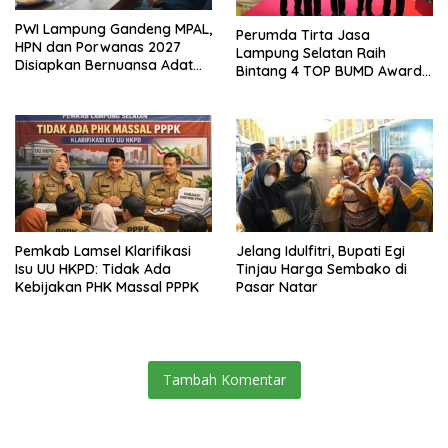
PWI Lampung Gandeng MPAL,
Perumda Tirta Jasa
HPN dan Porwanas 2027
Lampung Selatan Raih
Disiapkan Bernuansa Adat
Bintang 4 TOP BUMD Awards
Sai Bumi Ruwa Jurai
2026, Tiga Penghargaan
Sekaligus Diborong
Pemkab Lamsel Klarifikasi
Jelang Idulfitri, Bupati Egi
Isu UU HKPD: Tidak Ada
Tinjau Harga Sembako di
Kebijakan PHK Massal PPPK
Pasar Natar
Tambah Komentar