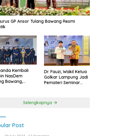
urus GP Ansor Tulang Bawang Resmi
tik
uanda Kembali
Dr. Fauzi, Wakil Ketua
pin NasDem
Golkar Lampung Jadi
ng Bawang,
Pemateri Seminar
etkan Kursi DPRD
Nasional FEB Unila,
anyak di Pemilu
Membangun Fondasi
9
Kuat Melalui 4 Pilar
Selengkapnya
Kebangsaan
ular Post