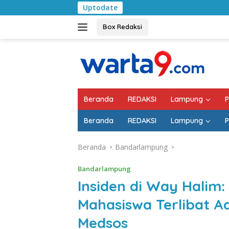
Langsung
Uptodate
Pemkab Lampung Se
ke
konten
Box Redaksi
Beranda
REDAKSI
Lampung
P
Beranda
REDAKSI
Lampung
P
Beranda
Bandarlampung
Bandarlampung
Insiden di Way Hali
Mahasiswa Terlibat Ad
Medsos