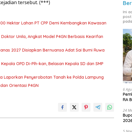
jadian tersebut. (***)
Ber
Ini 
post
pada
700 Hektar Lahan PT CPP Demi Kembangkan Kawasan
r Doktor Unila, Angkat Model P4GN Berbasis Kearifan
nas 2027 Disiapkan Bernuansa Adat Sai Bumi Ruwa
 Kepala OPD Di-Plh-kan, Belasan Kepala SD dan SMP
ka Laporkan Penyerobotan Tanah ke Polda Lampung
dan Orientasi P4GN
6 Agu
Pemk
RA B
24 Me
Bupa
2026
5 No