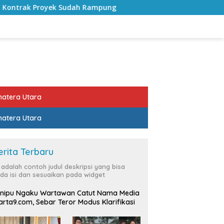
Rampung
Bulan Kemerdekaan, Bupati Lampung Selatan A
atera Utara
atera Utara
erita Terbaru
i adalah contoh judul deskripsi yang bisa
da isi dan sesuaikan pada widget
nipu Ngaku Wartawan Catut Nama Media
rta9.com, Sebar Teror Modus Klarifikasi