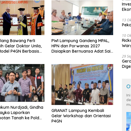
Inve
Eko
13 Ok
Peko
10 Ok
Rick
lang Bawang Ferli
PWI Lampung Gandeng MPAL,
Warg
ih Gelar Doktor Unila,
HPN dan Porwanas 2027
odel P4GN Berbasis
Disiapkan Bernuansa Adat Sai
29 S
 Lokal
Bumi Ruwa Jurai
Ger
Dige
Harg
O
In
de
mu
kum Nurdjadi, Gindha
GRANAT Lampung Kembali
Wayka Laporkan
Gelar Workshop dan Orientasi
otan Tanah ke Polda
P4GN
g