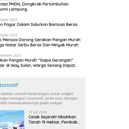
stasi PMDN, Dongkrak Pertumbuhan
nomi Lampung
tober 2025
n Pagar Dalam Salurkan Bantuan Beras
tober 2025
o Menoza Dorong Gerakan Pangan Murah:
a Natar Serbu Beras Dan Minyak Murah
eptember 2025
akan Pangan Murah “Siapa Gerangan”
lar di Way Sulan, Warga Senang Dapat
a Bersubsidi
tomotif
i adalah contoh keterangan untuk widget
ngan kategori otomotif, anda bisa dengan
dah memasukkannya pada widget.
31 Juli 2026
Cetak Sejarah! Hibahkan
Tanah 19 Hektar, Pemkab
Tulang Bawang Siap