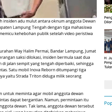
Peng
h insiden adu mulut antara oknum anggota Dewan
Dilan
bupaten Lampung Tengah dengan tiga mahasiswa
memicu kehebohan publik setelah video peristiwa
elurahan Way Halim Permai, Bandar Lampung, Jumat
rangan saksi dilokasi, insiden bermula saat dua
H. J
Pim
 di jalan sempit yang tengah diperbaiki, sehingga
Tula
tas. Satu mobil Inova Reborn ditumpangi tiga
Targ
a yaitu Strada Triton diduga milik seorang
Terb
202
run untuk meminta agar mobil anggota dewan
lintas dapat bergantian. Namun, permintaan itu
Pop
 anggota dewan. Tak lama, anggota dewan tersebut