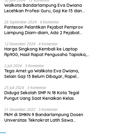
30 Juni 2024
12 Komentar
Walkota Bandarlampung Eva Dwiana
Lecehkan Profesi Guru, Gaji Ke-13 dan
THR Tidak Dibayarkan
26 September 2024
4 Komentar
Pantesan Pelantikan Pejabat Pemprov
Lampung Diam-diam, Ada 2 Pejabat
yang Dilantik Masih Golongan III/b
12 Desember 2024
4 Komentar
Harga Singkong Kembali ke Laptop
Rp900, Hasil Rapat Pengusaha Tapioka,
Petani Singkong dengan Pj. Gubernur
Lampung
2 Juli 2024
3 Komentar
Tega Amet ya Walikota Eva Dwiana,
Selain Gaji 13 Belum Dibayar, Rapel
Kenaikan Gaji 2 Bulan Juga Belum
Dibayar
25 Juli 2024
3 Komentar
Diduga Sekolah SMP N 18 Kota Tegal
Pungut Uang Saat Kenaikan Kelas
31 Desember 2022
3 Komentar
PkM di SMKN 9 Bandarlampung Dosen
Universitas Teknokrat Latih Siswa
Membuat Program Mobil RC Berbasis IoT