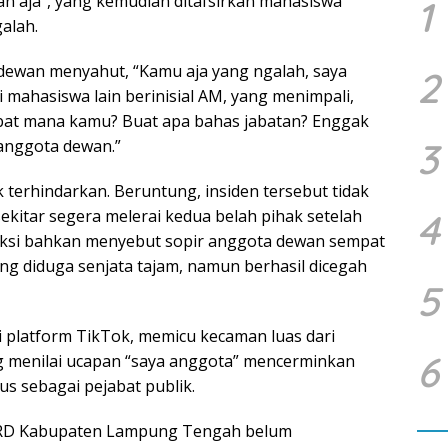
an aja”, yang kemudian ditafsirkan mahasiswa
1
alah.
 dewan menyahut, “Kamu aja yang ngalah, saya
2
 mahasiswa lain berinisial AM, yang menimpali,
bat mana kamu? Buat apa bahas jabatan? Enggak
3
 anggota dewan.”
 terhindarkan. Beruntung, insiden tersebut tidak
ekitar segera melerai kedua belah pihak setelah
4
aksi bahkan menyebut sopir anggota dewan sempat
g diduga senjata tajam, namun berhasil dicegah
5
 di platform TikTok, memicu kecaman luas dari
6
g menilai ucapan “saya anggota” mencerminkan
s sebagai pejabat publik.
 DPRD Kabupaten Lampung Tengah belum