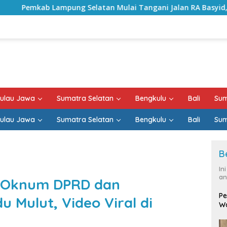
latan Mulai Tangani Jalan RA Basyid, Kontrak Proyek Sudah 
ulau Jawa
Sumatra Selatan
Bengkulu
Bali
Sum
ulau Jawa
Sumatra Selatan
Bengkulu
Bali
Sum
B
In
an
m: Oknum DPRD dan
Pe
u Mulut, Video Viral di
Wa