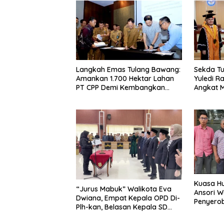
Langkah Emas Tulang Bawang:
Sekda Tu
Amankan 1.700 Hektar Lahan
Yuledi Ra
PT CPP Demi Kembangkan
Angkat M
Kawasan Ekonomi Biru
Kearifan
Kuasa Hu
“Jurus Mabuk” Walikota Eva
Ansori 
Dwiana, Empat Kepala OPD Di-
Penyerob
Plh-kan, Belasan Kepala SD
Lampun
dan SMP Rangkap Jabatan Plt