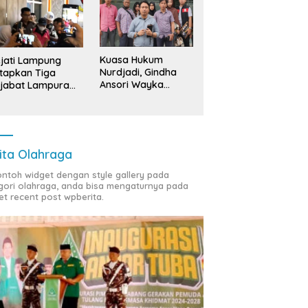
Kuasa Hukum
jati Lampung
Nurdjadi, Gindha
tapkan Tiga
Ansori Wayka
jabat Lampura
Laporkan
ersangka
Penyerobotan
Tanah ke Polda
Lampung
ita Olahraga
contoh widget dengan style gallery pada
gori olahraga, anda bisa mengaturnya pada
et recent post wpberita.