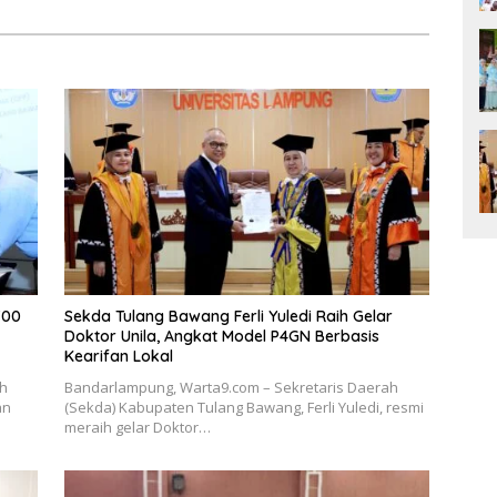
700
Sekda Tulang Bawang Ferli Yuledi Raih Gelar
Doktor Unila, Angkat Model P4GN Berbasis
Kearifan Lokal
ah
Bandarlampung, Warta9.com – Sekretaris Daerah
an
(Sekda) Kabupaten Tulang Bawang, Ferli Yuledi, resmi
meraih gelar Doktor…