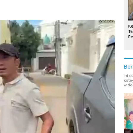
Ke
Te
Pe
T
Ber
Ini 
kate
widg