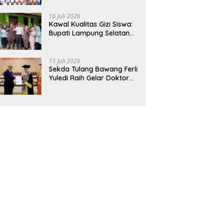
Hadirkan Sekolah Nasional
Terintegrasi Pertama di
16 Juli 2026
Lampung
Kawal Kualitas Gizi Siswa:
Bupati Lampung Selatan
dan Kajati Lampung Tinjau
Langsung Program Makan
Bergizi Gratis di Natar
15 Juli 2026
Sekda Tulang Bawang Ferli
Yuledi Raih Gelar Doktor
Unila, Angkat Model P4GN
Berbasis Kearifan Lokal