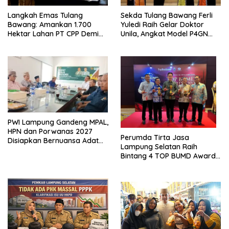
Langkah Emas Tulang
Sekda Tulang Bawang Ferli
Bawang: Amankan 1.700
Yuledi Raih Gelar Doktor
Hektar Lahan PT CPP Demi
Unila, Angkat Model P4GN
Kembangkan Kawasan
Berbasis Kearifan Lokal
Ekonomi Biru
PWI Lampung Gandeng MPAL,
HPN dan Porwanas 2027
Perumda Tirta Jasa
Disiapkan Bernuansa Adat
Lampung Selatan Raih
Sai Bumi Ruwa Jurai
Bintang 4 TOP BUMD Awards
2026, Tiga Penghargaan
Sekaligus Diborong