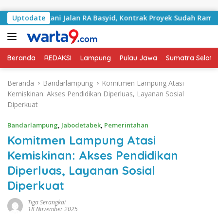
Langsung ke konten
Tangani Jalan RA Basyid, Kontrak Proyek Sudah Rampung
Uptodate
Beranda
REDAKSI
Lampung
Pulau Jawa
Sumatra Selata
Beranda
Bandarlampung
Komitmen Lampung Atasi
Kemiskinan: Akses Pendidikan Diperluas, Layanan Sosial
Diperkuat
Bandarlampung
,
Jabodetabek
,
Pemerintahan
Komitmen Lampung Atasi
Kemiskinan: Akses Pendidikan
Diperluas, Layanan Sosial
Diperkuat
Tiga Serangkai
18 November 2025