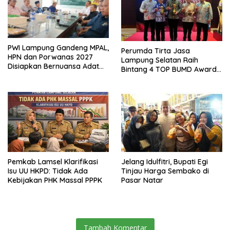
PWI Lampung Gandeng MPAL,
Perumda Tirta Jasa
HPN dan Porwanas 2027
Lampung Selatan Raih
Disiapkan Bernuansa Adat
Bintang 4 TOP BUMD Awards
Sai Bumi Ruwa Jurai
2026, Tiga Penghargaan
Sekaligus Diborong
Pemkab Lamsel Klarifikasi
Jelang Idulfitri, Bupati Egi
Isu UU HKPD: Tidak Ada
Tinjau Harga Sembako di
Kebijakan PHK Massal PPPK
Pasar Natar
Tambah Komentar