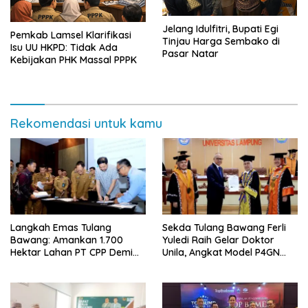
Jelang Idulfitri, Bupati Egi
Pemkab Lamsel Klarifikasi
Tinjau Harga Sembako di
Isu UU HKPD: Tidak Ada
Pasar Natar
Kebijakan PHK Massal PPPK
Rekomendasi untuk kamu
Langkah Emas Tulang
Sekda Tulang Bawang Ferli
Bawang: Amankan 1.700
Yuledi Raih Gelar Doktor
Hektar Lahan PT CPP Demi
Unila, Angkat Model P4GN
Kembangkan Kawasan
Berbasis Kearifan Lokal
Ekonomi Biru