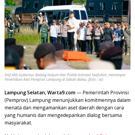
Staf Ahli Gubernur Bidang Hukum dan Politik Achmad Saefulloh, memimpin
Penertiban Aset Pemprov Lampung di Sabah Balau. (foto : ist)
Lampung Selatan, Warta9.com
— Pemerintah Provinsi
(Pemprov) Lampung menunjukkan komitmennya dalam
menata dan mengamankan aset daerah dengan cara
yang humanis dan mengedepankan dialog bersama
masyarakat.