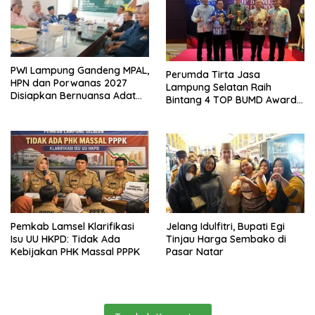
PWI Lampung Gandeng MPAL,
Perumda Tirta Jasa
HPN dan Porwanas 2027
Lampung Selatan Raih
Disiapkan Bernuansa Adat
Bintang 4 TOP BUMD Awards
Sai Bumi Ruwa Jurai
2026, Tiga Penghargaan
Sekaligus Diborong
Pemkab Lamsel Klarifikasi
Jelang Idulfitri, Bupati Egi
Isu UU HKPD: Tidak Ada
Tinjau Harga Sembako di
Kebijakan PHK Massal PPPK
Pasar Natar