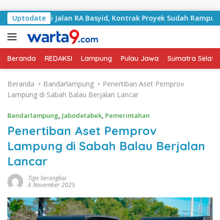
Langsung ke konten
ngani Jalan RA Basyid, Kontrak Proyek Sudah Rampung
Uptodate
Beranda
REDAKSI
Lampung
Pulau Jawa
Sumatra Selata
Beranda
Bandarlampung
Penertiban Aset Pemprov
Lampung di Sabah Balau Berjalan Lancar
Bandarlampung
,
Jabodetabek
,
Pemerintahan
Penertiban Aset Pemprov
Lampung di Sabah Balau Berjalan
Lancar
Tiga Serangkai
6 November 2025