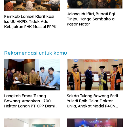
Jelang Idulfitri, Bupati Egi
Pemkab Lamsel Klarifikasi
Tinjau Harga Sembako di
Isu UU HKPD: Tidak Ada
Pasar Natar
Kebijakan PHK Massal PPPK
Rekomendasi untuk kamu
Langkah Emas Tulang
Sekda Tulang Bawang Ferli
Bawang: Amankan 1.700
Yuledi Raih Gelar Doktor
Hektar Lahan PT CPP Demi
Unila, Angkat Model P4GN
Kembangkan Kawasan
Berbasis Kearifan Lokal
Ekonomi Biru