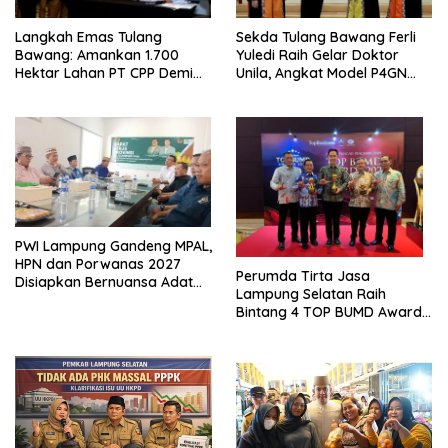
Langkah Emas Tulang
Sekda Tulang Bawang Ferli
Bawang: Amankan 1.700
Yuledi Raih Gelar Doktor
Hektar Lahan PT CPP Demi
Unila, Angkat Model P4GN
Kembangkan Kawasan
Berbasis Kearifan Lokal
Ekonomi Biru
PWI Lampung Gandeng MPAL,
HPN dan Porwanas 2027
Perumda Tirta Jasa
Disiapkan Bernuansa Adat
Lampung Selatan Raih
Sai Bumi Ruwa Jurai
Bintang 4 TOP BUMD Awards
2026, Tiga Penghargaan
Sekaligus Diborong