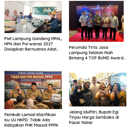
PWI Lampung Gandeng MPAL,
HPN dan Porwanas 2027
Perumda Tirta Jasa
Disiapkan Bernuansa Adat
Lampung Selatan Raih
Sai Bumi Ruwa Jurai
Bintang 4 TOP BUMD Awards
2026, Tiga Penghargaan
Sekaligus Diborong
Jelang Idulfitri, Bupati Egi
Pemkab Lamsel Klarifikasi
Tinjau Harga Sembako di
Isu UU HKPD: Tidak Ada
Pasar Natar
Kebijakan PHK Massal PPPK