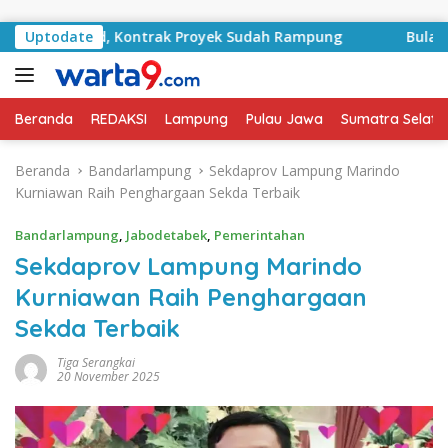
Langsung ke konten
 Basyid, Kontrak Proyek Sudah Rampung
Uptodate
Bulan Kemerd
Beranda
REDAKSI
Lampung
Pulau Jawa
Sumatra Selata
Beranda
Bandarlampung
Sekdaprov Lampung Marindo
Kurniawan Raih Penghargaan Sekda Terbaik
Bandarlampung
,
Jabodetabek
,
Pemerintahan
Sekdaprov Lampung Marindo
Kurniawan Raih Penghargaan
Sekda Terbaik
Tiga Serangkai
20 November 2025