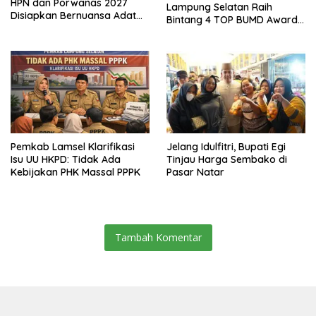
HPN dan Porwanas 2027
Lampung Selatan Raih
Disiapkan Bernuansa Adat
Bintang 4 TOP BUMD Awards
Sai Bumi Ruwa Jurai
2026, Tiga Penghargaan
Sekaligus Diborong
Pemkab Lamsel Klarifikasi
Jelang Idulfitri, Bupati Egi
Isu UU HKPD: Tidak Ada
Tinjau Harga Sembako di
Kebijakan PHK Massal PPPK
Pasar Natar
Tambah Komentar