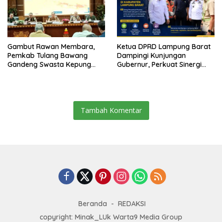
Gambut Rawan Membara,
Ketua DPRD Lampung Barat
Pemkab Tulang Bawang
Dampingi Kunjungan
Gandeng Swasta Kepung
Gubernur, Perkuat Sinergi
Ancaman El Nino 2026
Percepatan Pembangunan
Daerah
Tambah Komentar
Beranda
REDAKSI
copyright: Minak_LUk Warta9 Media Group