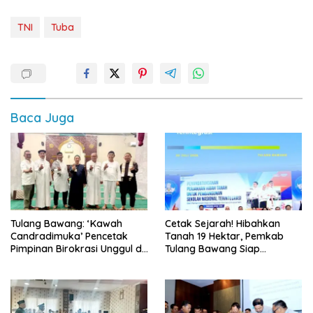
TNI
Tuba
Baca Juga
Tulang Bawang: ‘Kawah
Cetak Sejarah! Hibahkan
Candradimuka’ Pencetak
Tanah 19 Hektar, Pemkab
Pimpinan Birokrasi Unggul di
Tulang Bawang Siap
Provinsi Lampung
Hadirkan Sekolah Nasional
Terintegrasi Pertama di
Lampung