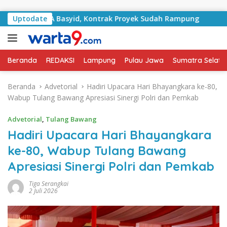
Langsung ke konten
lan RA Basyid, Kontrak Proyek Sudah Rampung
Uptodate
Bulan 
Beranda
REDAKSI
Lampung
Pulau Jawa
Sumatra Selata
Beranda
Advetorial
Hadiri Upacara Hari Bhayangkara ke-80,
Wabup Tulang Bawang Apresiasi Sinergi Polri dan Pemkab
Advetorial
,
Tulang Bawang
Hadiri Upacara Hari Bhayangkara
ke-80, Wabup Tulang Bawang
Apresiasi Sinergi Polri dan Pemkab
Tiga Serangkai
2 Juli 2026