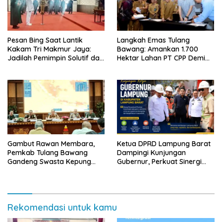
Pesan Bing Saat Lantik
Langkah Emas Tulang
Kakam Tri Makmur Jaya:
Bawang: Amankan 1.700
Jadilah Pemimpin Solutif dan
Hektar Lahan PT CPP Demi
Berintegritas!
Kembangkan Kawasan
Ekonomi Biru
Gambut Rawan Membara,
Ketua DPRD Lampung Barat
Pemkab Tulang Bawang
Dampingi Kunjungan
Gandeng Swasta Kepung
Gubernur, Perkuat Sinergi
Ancaman El Nino 2026
Percepatan Pembangunan
Daerah
Rekomendasi untuk kamu