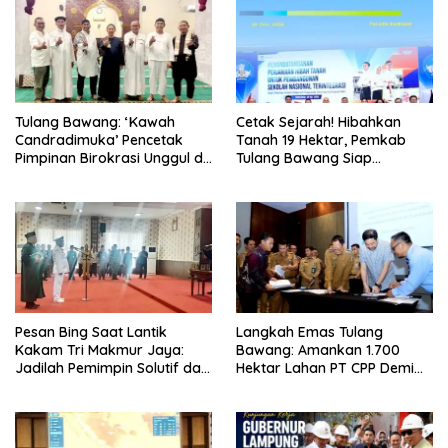
Tulang Bawang: ‘Kawah
Cetak Sejarah! Hibahkan
Candradimuka’ Pencetak
Tanah 19 Hektar, Pemkab
Pimpinan Birokrasi Unggul di
Tulang Bawang Siap
Provinsi Lampung
Hadirkan Sekolah Nasional
Terintegrasi Pertama di
Lampung
Pesan Bing Saat Lantik
Langkah Emas Tulang
Kakam Tri Makmur Jaya:
Bawang: Amankan 1.700
Jadilah Pemimpin Solutif dan
Hektar Lahan PT CPP Demi
Berintegritas!
Kembangkan Kawasan
Ekonomi Biru