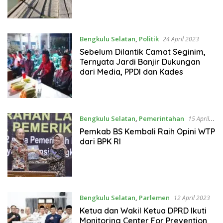
Bengkulu Selatan
,
Politik
24 April 2023
Sebelum Dilantik Camat Seginim,
Ternyata Jardi Banjir Dukungan
dari Media, PPDI dan Kades
Bengkulu Selatan
,
Pemerintahan
15 April
2023
Pemkab BS Kembali Raih Opini WTP
dari BPK RI
Bengkulu Selatan
,
Parlemen
12 April 2023
Ketua dan Wakil Ketua DPRD Ikuti
Monitoring Center For Prevention