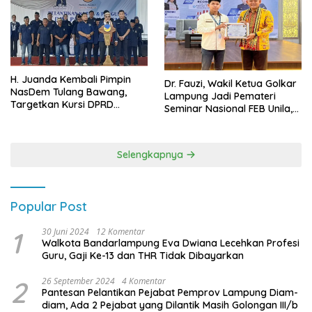
H. Juanda Kembali Pimpin
Dr. Fauzi, Wakil Ketua Golkar
NasDem Tulang Bawang,
Lampung Jadi Pemateri
Targetkan Kursi DPRD
Seminar Nasional FEB Unila,
Terbanyak di Pemilu 2029
Membangun Fondasi Kuat
Melalui 4 Pilar Kebangsaan
Selengkapnya
Popular Post
1
30 Juni 2024
12 Komentar
Walkota Bandarlampung Eva Dwiana Lecehkan Profesi
Guru, Gaji Ke-13 dan THR Tidak Dibayarkan
2
26 September 2024
4 Komentar
Pantesan Pelantikan Pejabat Pemprov Lampung Diam-
diam, Ada 2 Pejabat yang Dilantik Masih Golongan III/b