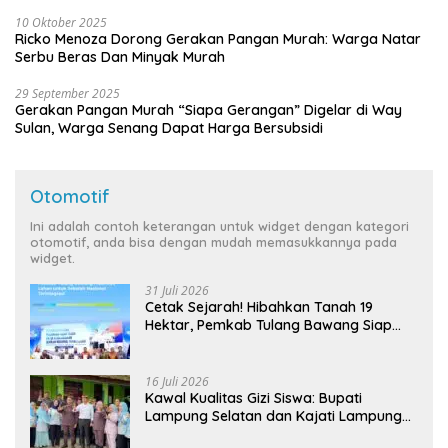
10 Oktober 2025
Ricko Menoza Dorong Gerakan Pangan Murah: Warga Natar
Serbu Beras Dan Minyak Murah
29 September 2025
Gerakan Pangan Murah “Siapa Gerangan” Digelar di Way
Sulan, Warga Senang Dapat Harga Bersubsidi
Otomotif
Ini adalah contoh keterangan untuk widget dengan kategori
otomotif, anda bisa dengan mudah memasukkannya pada
widget.
31 Juli 2026
Cetak Sejarah! Hibahkan Tanah 19
Hektar, Pemkab Tulang Bawang Siap
Hadirkan Sekolah Nasional Terintegrasi
Pertama di Lampung
16 Juli 2026
Kawal Kualitas Gizi Siswa: Bupati
Lampung Selatan dan Kajati Lampung
Tinjau Langsung Program Makan Bergizi