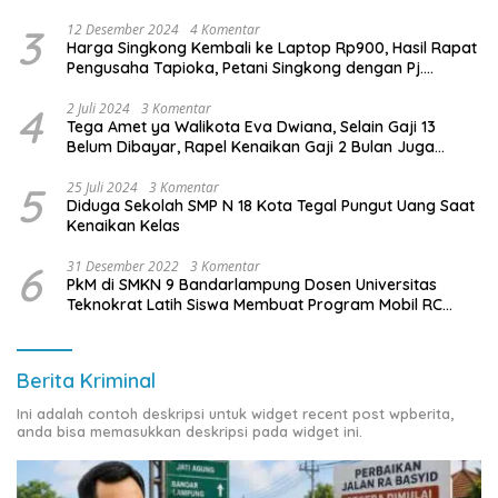
3
12 Desember 2024
4 Komentar
Harga Singkong Kembali ke Laptop Rp900, Hasil Rapat
Pengusaha Tapioka, Petani Singkong dengan Pj.
Gubernur Lampung
4
2 Juli 2024
3 Komentar
Tega Amet ya Walikota Eva Dwiana, Selain Gaji 13
Belum Dibayar, Rapel Kenaikan Gaji 2 Bulan Juga
Belum Dibayar
5
25 Juli 2024
3 Komentar
Diduga Sekolah SMP N 18 Kota Tegal Pungut Uang Saat
Kenaikan Kelas
6
31 Desember 2022
3 Komentar
PkM di SMKN 9 Bandarlampung Dosen Universitas
Teknokrat Latih Siswa Membuat Program Mobil RC
Berbasis IoT
Berita Kriminal
Ini adalah contoh deskripsi untuk widget recent post wpberita,
anda bisa memasukkan deskripsi pada widget ini.