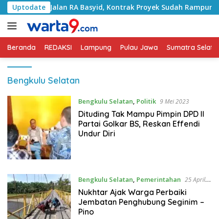
Langsung
gani Jalan RA Basyid, Kontrak Proyek Sudah Rampung
Uptodate
ke
konten
Beranda
REDAKSI
Lampung
Pulau Jawa
Sumatra Selata
Bengkulu Selatan
Bengkulu Selatan
,
Politik
9 Mei 2023
Dituding Tak Mampu Pimpin DPD II
Partai Golkar BS, Reskan Effendi
Undur Diri
Bengkulu Selatan
,
Pemerintahan
25 April
2023
Nukhtar Ajak Warga Perbaiki
Jembatan Penghubung Seginim –
Pino