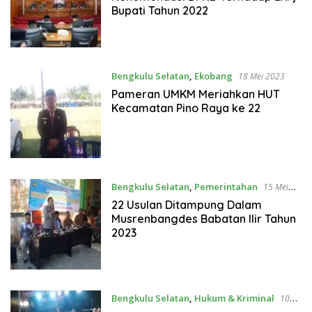
Bupati Tahun 2022
Bengkulu Selatan
,
Ekobang
18 Mei 2023
Pameran UMKM Meriahkan HUT
Kecamatan Pino Raya ke 22
Bengkulu Selatan
,
Pemerintahan
15 Mei
2023
22 Usulan Ditampung Dalam
Musrenbangdes Babatan Ilir Tahun
2023
Bengkulu Selatan
,
Hukum & Kriminal
10