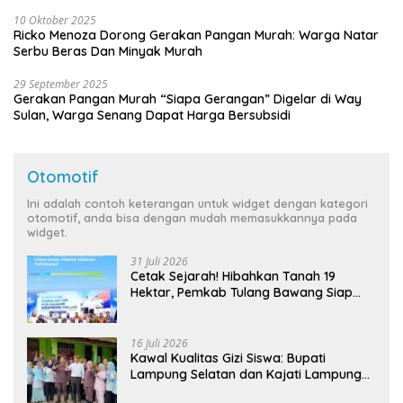
10 Oktober 2025
Ricko Menoza Dorong Gerakan Pangan Murah: Warga Natar
Serbu Beras Dan Minyak Murah
29 September 2025
Gerakan Pangan Murah “Siapa Gerangan” Digelar di Way
Sulan, Warga Senang Dapat Harga Bersubsidi
Otomotif
Ini adalah contoh keterangan untuk widget dengan kategori
otomotif, anda bisa dengan mudah memasukkannya pada
widget.
31 Juli 2026
Cetak Sejarah! Hibahkan Tanah 19
Hektar, Pemkab Tulang Bawang Siap
Hadirkan Sekolah Nasional Terintegrasi
Pertama di Lampung
16 Juli 2026
Kawal Kualitas Gizi Siswa: Bupati
Lampung Selatan dan Kajati Lampung
Tinjau Langsung Program Makan Bergizi