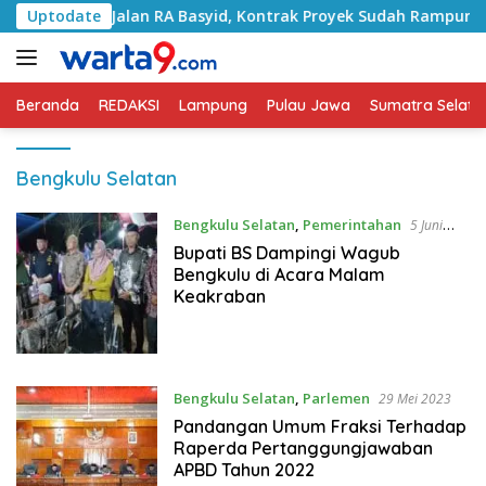
Langsung
ngani Jalan RA Basyid, Kontrak Proyek Sudah Rampung
Uptodate
ke
konten
Beranda
REDAKSI
Lampung
Pulau Jawa
Sumatra Selata
Bengkulu Selatan
Bengkulu Selatan
,
Pemerintahan
5 Juni
2023
Bupati BS Dampingi Wagub
Bengkulu di Acara Malam
Keakraban
Bengkulu Selatan
,
Parlemen
29 Mei 2023
Pandangan Umum Fraksi Terhadap
Raperda Pertanggungjawaban
APBD Tahun 2022