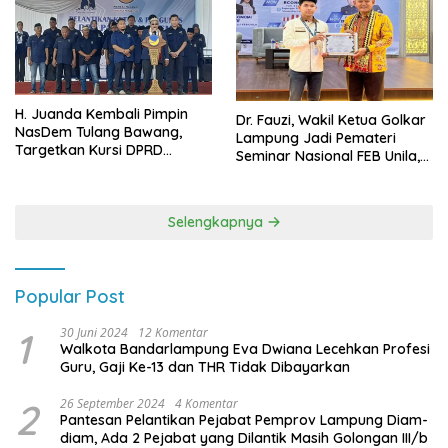
H. Juanda Kembali Pimpin
Dr. Fauzi, Wakil Ketua Golkar
NasDem Tulang Bawang,
Lampung Jadi Pemateri
Targetkan Kursi DPRD
Seminar Nasional FEB Unila,
Terbanyak di Pemilu 2029
Membangun Fondasi Kuat
Melalui 4 Pilar Kebangsaan
Selengkapnya
Popular Post
1
30 Juni 2024
12 Komentar
Walkota Bandarlampung Eva Dwiana Lecehkan Profesi
Guru, Gaji Ke-13 dan THR Tidak Dibayarkan
2
26 September 2024
4 Komentar
Pantesan Pelantikan Pejabat Pemprov Lampung Diam-
diam, Ada 2 Pejabat yang Dilantik Masih Golongan III/b