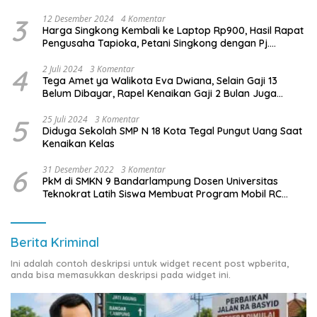
3
12 Desember 2024
4 Komentar
Harga Singkong Kembali ke Laptop Rp900, Hasil Rapat
Pengusaha Tapioka, Petani Singkong dengan Pj.
Gubernur Lampung
4
2 Juli 2024
3 Komentar
Tega Amet ya Walikota Eva Dwiana, Selain Gaji 13
Belum Dibayar, Rapel Kenaikan Gaji 2 Bulan Juga
Belum Dibayar
5
25 Juli 2024
3 Komentar
Diduga Sekolah SMP N 18 Kota Tegal Pungut Uang Saat
Kenaikan Kelas
6
31 Desember 2022
3 Komentar
PkM di SMKN 9 Bandarlampung Dosen Universitas
Teknokrat Latih Siswa Membuat Program Mobil RC
Berbasis IoT
Berita Kriminal
Ini adalah contoh deskripsi untuk widget recent post wpberita,
anda bisa memasukkan deskripsi pada widget ini.