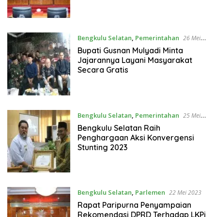
Bengkulu Selatan
,
Pemerintahan
26 Mei
2023
Bupati Gusnan Mulyadi Minta
Jajarannya Layani Masyarakat
Secara Gratis
Bengkulu Selatan
,
Pemerintahan
25 Mei
2023
Bengkulu Selatan Raih
Penghargaan Aksi Konvergensi
Stunting 2023
Bengkulu Selatan
,
Parlemen
22 Mei 2023
Rapat Paripurna Penyampaian
Rekomendasi DPRD Terhadap LKPj