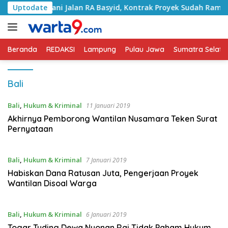
Langsung
 Tangani Jalan RA Basyid, Kontrak Proyek Sudah Rampung
Uptodate
ke
konten
Beranda
REDAKSI
Lampung
Pulau Jawa
Sumatra Selata
Bali
Bali
,
Hukum & Kriminal
11 Januari 2019
Akhirnya Pemborong Wantilan Nusamara Teken Surat
Pernyataan
Bali
,
Hukum & Kriminal
7 Januari 2019
Habiskan Dana Ratusan Juta, Pengerjaan Proyek
Wantilan Disoal Warga
Bali
,
Hukum & Kriminal
6 Januari 2019
Togar Tuding Dewa Nyonan Rai Tidak Paham Hukum