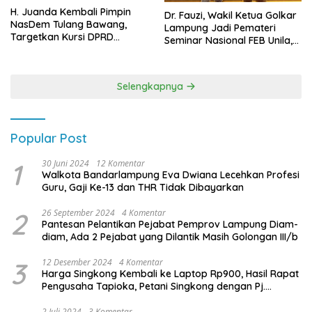
H. Juanda Kembali Pimpin
Dr. Fauzi, Wakil Ketua Golkar
NasDem Tulang Bawang,
Lampung Jadi Pemateri
Targetkan Kursi DPRD
Seminar Nasional FEB Unila,
Terbanyak di Pemilu 2029
Membangun Fondasi Kuat
Melalui 4 Pilar Kebangsaan
Selengkapnya
Popular Post
1
30 Juni 2024
12 Komentar
Walkota Bandarlampung Eva Dwiana Lecehkan Profesi
Guru, Gaji Ke-13 dan THR Tidak Dibayarkan
2
26 September 2024
4 Komentar
Pantesan Pelantikan Pejabat Pemprov Lampung Diam-
diam, Ada 2 Pejabat yang Dilantik Masih Golongan III/b
3
12 Desember 2024
4 Komentar
Harga Singkong Kembali ke Laptop Rp900, Hasil Rapat
Pengusaha Tapioka, Petani Singkong dengan Pj.
Gubernur Lampung
2 Juli 2024
3 Komentar