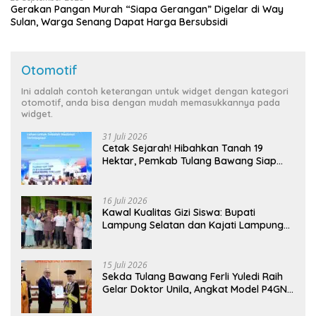
Gerakan Pangan Murah “Siapa Gerangan” Digelar di Way
Sulan, Warga Senang Dapat Harga Bersubsidi
Otomotif
Ini adalah contoh keterangan untuk widget dengan kategori
otomotif, anda bisa dengan mudah memasukkannya pada
widget.
31 Juli 2026
Cetak Sejarah! Hibahkan Tanah 19
Hektar, Pemkab Tulang Bawang Siap
Hadirkan Sekolah Nasional Terintegrasi
Pertama di Lampung
16 Juli 2026
Kawal Kualitas Gizi Siswa: Bupati
Lampung Selatan dan Kajati Lampung
Tinjau Langsung Program Makan Bergizi
Gratis di Natar
15 Juli 2026
Sekda Tulang Bawang Ferli Yuledi Raih
Gelar Doktor Unila, Angkat Model P4GN
Berbasis Kearifan Lokal