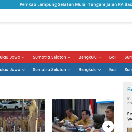
ab Lampung Selatan Mulai Tangani Jalan RA Basyid, Kontrak 
ulau Jawa
Sumatra Selatan
Bengkulu
Bali
Sum
ulau Jawa
Sumatra Selatan
Bengkulu
Bali
Sum
B
In
an
Pe
Wa