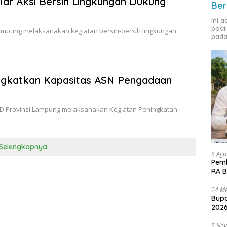
ar Aksi Bersih Lingkungan Dukung
Ber
Ini 
post
ampung melaksanakan kegiatan bersih-bersih lingkungan
pada
ngkatkan Kapasitas ASN Pengadaan
RD Provinsi Lampung melaksanakan Kegiatan Peningkatan
Selengkapnya
6 Agu
Pemk
RA B
24 Me
Bupa
2026
5 No