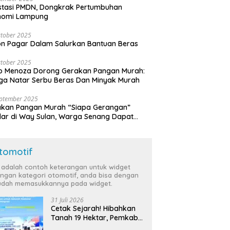
stasi PMDN, Dongkrak Pertumbuhan
nomi Lampung
tober 2025
n Pagar Dalam Salurkan Bantuan Beras
tober 2025
o Menoza Dorong Gerakan Pangan Murah:
a Natar Serbu Beras Dan Minyak Murah
eptember 2025
akan Pangan Murah “Siapa Gerangan”
lar di Way Sulan, Warga Senang Dapat
a Bersubsidi
tomotif
i adalah contoh keterangan untuk widget
ngan kategori otomotif, anda bisa dengan
dah memasukkannya pada widget.
31 Juli 2026
Cetak Sejarah! Hibahkan
Tanah 19 Hektar, Pemkab
Tulang Bawang Siap