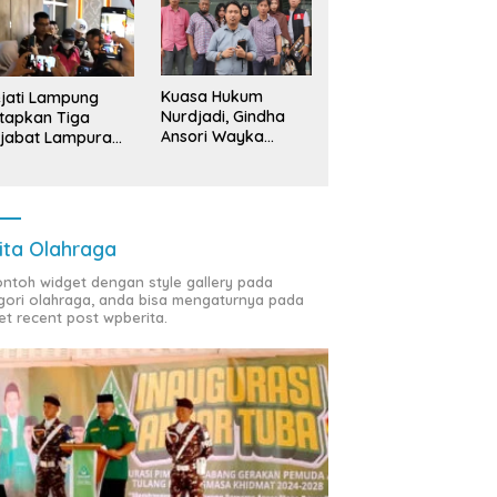
ng Bawang: ‘Kawah
Sedekah Bumi Sumur
B
radimuka’ Pencetak
Kumbang, Warisan 206 Tahun
S
nan Birokrasi Unggul di
yang Terus Dijaga Pemkab
T
insi Lampung
Lampung Selatan dan
D
Kuasa Hukum
jati Lampung
Masyarakat
Nurdjadi, Gindha
tapkan Tiga
Ansori Wayka
jabat Lampura
Laporkan
ersangka
Penyerobotan
Tanah ke Polda
Lampung
ita Olahraga
contoh widget dengan style gallery pada
gori olahraga, anda bisa mengaturnya pada
et recent post wpberita.