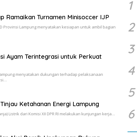
1
p Ramaikan Turnamen Minisoccer IJP
2
D Provinsi Lampung menyatakan kesiapan untuk ambil bagian
3
i Ayam Terintegrasi untuk Perkuat
4
 Lampung menyatakan dukungan terhadap pelaksanaan
asi…
5
I Tinjau Ketahanan Energi Lampung
6
ja) Listrik dari Komisi XII DPR RI melakukan kunjungan kerja…