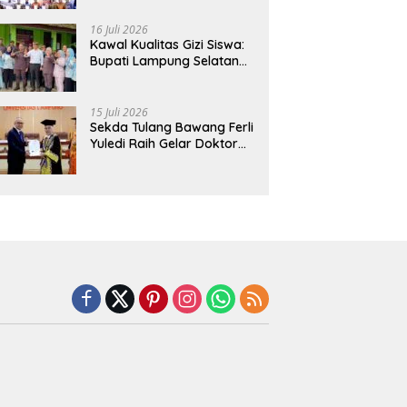
Hadirkan Sekolah Nasional
Terintegrasi Pertama di
16 Juli 2026
Lampung
Kawal Kualitas Gizi Siswa:
Bupati Lampung Selatan
dan Kajati Lampung Tinjau
Langsung Program Makan
Bergizi Gratis di Natar
15 Juli 2026
Sekda Tulang Bawang Ferli
Yuledi Raih Gelar Doktor
Unila, Angkat Model P4GN
Berbasis Kearifan Lokal