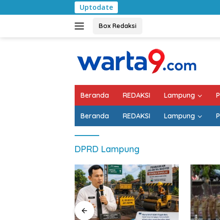
Langsung
Uptodate
Pemk
ke
konten
Box Redaksi
Beranda
REDAKSI
Lampung
P
Beranda
REDAKSI
Lampung
P
DPRD Lampung