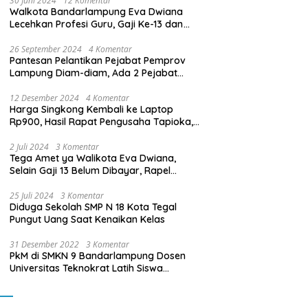
30 Juni 2024
12 Komentar
Walkota Bandarlampung Eva Dwiana
Lecehkan Profesi Guru, Gaji Ke-13 dan
THR Tidak Dibayarkan
26 September 2024
4 Komentar
Pantesan Pelantikan Pejabat Pemprov
Lampung Diam-diam, Ada 2 Pejabat
yang Dilantik Masih Golongan III/b
12 Desember 2024
4 Komentar
Harga Singkong Kembali ke Laptop
Rp900, Hasil Rapat Pengusaha Tapioka,
Petani Singkong dengan Pj. Gubernur
Lampung
2 Juli 2024
3 Komentar
Tega Amet ya Walikota Eva Dwiana,
Selain Gaji 13 Belum Dibayar, Rapel
Kenaikan Gaji 2 Bulan Juga Belum
Dibayar
25 Juli 2024
3 Komentar
Diduga Sekolah SMP N 18 Kota Tegal
Pungut Uang Saat Kenaikan Kelas
31 Desember 2022
3 Komentar
PkM di SMKN 9 Bandarlampung Dosen
Universitas Teknokrat Latih Siswa
Membuat Program Mobil RC Berbasis IoT