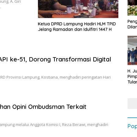
ng, A. Giri
…
Peng
Ketua DPRD Lampung Hadiri HLM TPID
Dilan
Jelang Ramadan dan Idulfitri 1447 H
I ke-51, Dorong Transformasi Digital
H. J
Pim
RD Provinsi Lampung, Kostiana, menghadiri peringatan Hari
Tula
Targ
Terb
202
han Opini Ombudsman Terkait
mpung melalui Anggota Komisi I, Reza Berawi, menghadiri
Pop