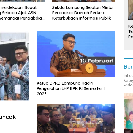
mpung Selatan Minta
Bupati Radityo Egi Tekankan
Tula
t Daerah Perkuat
Dua Kunci Utama
Cand
aan Informasi Publik
Pembangunan Desa: Impact
Pimpi
dan Sustainable
Prov
Ke
Te
Pe
T
Ber
Ini 
kate
Ketua DPRD Lampung Hadiri
widg
Penyerahan LHP BPK RI Semester II
2025
uncak