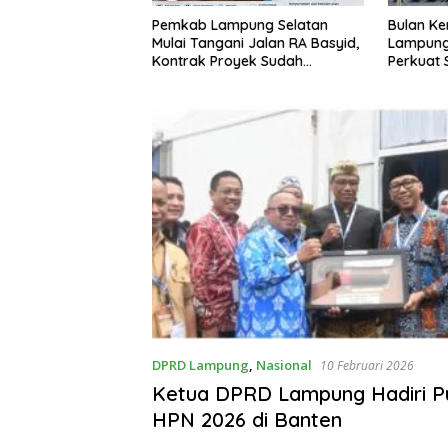
Bulan Kemerdekaan, Bupati
Sekda La
pung Selatan
Lampung Selatan Ajak ASN
Perangka
i Jalan RA Basyid,
Perkuat Semangat Pengabdian
Keterbuk
yek Sudah
dan Tingkatkan Pelayanan
Publik
DPRD Lampung
,
Nasional
10 Februari 2026
Ketua DPRD Lampung Hadiri P
HPN 2026 di Banten