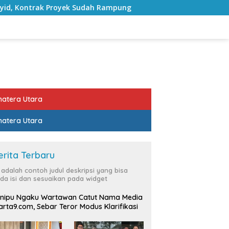
Proyek Sudah Rampung
Bulan Kemerdekaan, Bupati Lamp
atera Utara
atera Utara
erita Terbaru
i adalah contoh judul deskripsi yang bisa
da isi dan sesuaikan pada widget
nipu Ngaku Wartawan Catut Nama Media
rta9.com, Sebar Teror Modus Klarifikasi