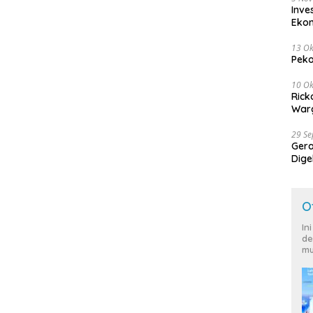
Inve
Eko
13 Ok
Peko
10 Ok
Rick
Warg
29 S
Ger
Dige
Harg
O
In
de
mu