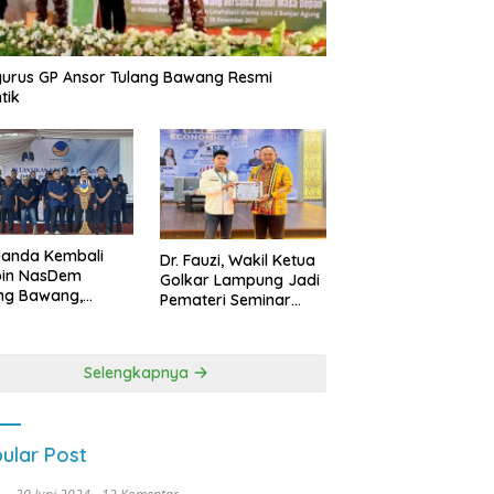
urus GP Ansor Tulang Bawang Resmi
tik
uanda Kembali
Dr. Fauzi, Wakil Ketua
pin NasDem
Golkar Lampung Jadi
ng Bawang,
Pemateri Seminar
etkan Kursi DPRD
Nasional FEB Unila,
anyak di Pemilu
Membangun Fondasi
9
Kuat Melalui 4 Pilar
Selengkapnya
Kebangsaan
ular Post