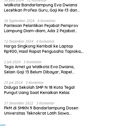
30 Juni 2024
12 Komentar
Walkota Bandarlampung Eva Dwiana
Lecehkan Profesi Guru, Gaji Ke-13 dan
THR Tidak Dibayarkan
26 September 2024
4 Komentar
Pantesan Pelantikan Pejabat Pemprov
Lampung Diam-diam, Ada 2 Pejabat
yang Dilantik Masih Golongan III/b
12 Desember 2024
4 Komentar
Harga Singkong Kembali ke Laptop
Rp900, Hasil Rapat Pengusaha Tapioka,
Petani Singkong dengan Pj. Gubernur
Lampung
2 Juli 2024
3 Komentar
Tega Amet ya Walikota Eva Dwiana,
Selain Gaji 13 Belum Dibayar, Rapel
Kenaikan Gaji 2 Bulan Juga Belum
Dibayar
25 Juli 2024
3 Komentar
Diduga Sekolah SMP N 18 Kota Tegal
Pungut Uang Saat Kenaikan Kelas
31 Desember 2022
3 Komentar
PkM di SMKN 9 Bandarlampung Dosen
Universitas Teknokrat Latih Siswa
Membuat Program Mobil RC Berbasis IoT