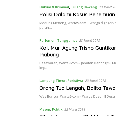
Hukum & Kriminal
,
Tulang Bawang
23 Maret 2
Polisi Dalami Kasus Penemuan 
Medung Meneng, Warta9.com – Warga digegerkan
paruh…
Parlemen
,
Tanggamus
23 Maret 2018
Kol. Mar. Agung Trisno Gantika
Piabung
Pesawaran, Warta9.com – Jabatan Danbrigif-3 
kepada…
Lampung Timur
,
Peristiwa
23 Maret 2018
Orang Tua Lengah, Balita Tew
Way Bungur, Warta9.com – Warga Dusun II De
Mesuji
,
Politik
22 Maret 2018