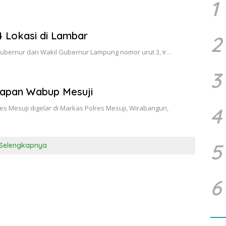
1
4 Lokasi di Lambar
2
ubernur dan Wakil Gubernur Lampung nomor urut 3, Ir…
3
arapan Wabup Mesuji
es Mesuji digelar di Markas Polres Mesuji, Wirabangun,
4
5
Selengkapnya
6