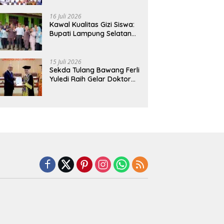
Hadirkan Sekolah Nasional
Terintegrasi Pertama di
16 Juli 2026
Lampung
Kawal Kualitas Gizi Siswa:
Bupati Lampung Selatan
dan Kajati Lampung Tinjau
Langsung Program Makan
Bergizi Gratis di Natar
15 Juli 2026
Sekda Tulang Bawang Ferli
Yuledi Raih Gelar Doktor
Unila, Angkat Model P4GN
Berbasis Kearifan Lokal