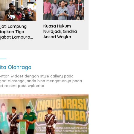
Kuasa Hukum
jati Lampung
Nurdjadi, Gindha
tapkan Tiga
Ansori Wayka
jabat Lampura
Laporkan
ersangka
Penyerobotan
Tanah ke Polda
Lampung
ita Olahraga
contoh widget dengan style gallery pada
gori olahraga, anda bisa mengaturnya pada
et recent post wpberita.