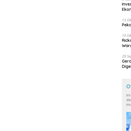
Inve
Eko
13 Ok
Peko
10 Ok
Rick
Warg
29 S
Ger
Dige
Harg
O
In
de
mu