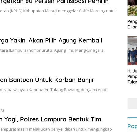
getkan 80 Persen Partisipasi Pemilih
aerah (KPUD) Kabupaten Mesuji menggelar Coffe Morning untuk
Peng
Dilan
ga Yakini Akan Pilih Agung Kembali
tara (Lampura) nomor urut 3, Agung Ilmu Mangkunegara,
H. J
Pim
an Bantuan Untuk Korban Banjir
Tula
Targ
eberapa wilayah Kabupaten Tulang Bawang, dengan cepat
Terb
202
018
 Yogi, Polres Lampura Bentuk Tim
Pop
(Lampura) masih melakukan penyelidikan untuk mengungkap