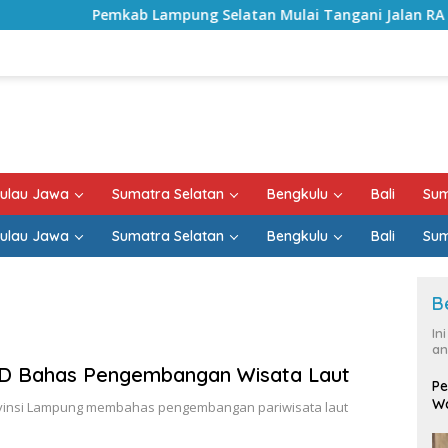
Pemkab Lampung Selatan Mulai Tangani Jalan RA Basyid, Kon
ulau Jawa
Sumatra Selatan
Bengkulu
Bali
Sum
ulau Jawa
Sumatra Selatan
Bengkulu
Bali
Sum
B
In
an
D Bahas Pengembangan Wisata Laut
Pe
Wa
ovinsi Lampung membahas pengembangan pariwisata laut