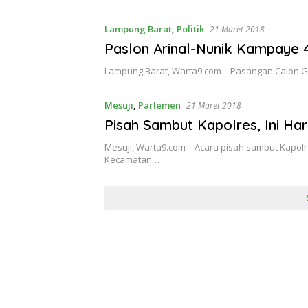
Lampung Barat
,
Politik
21 Maret 2018
Paslon Arinal-Nunik Kampaye 
Lampung Barat, Warta9.com – Pasangan Calon G
Mesuji
,
Parlemen
21 Maret 2018
Pisah Sambut Kapolres, Ini H
Mesuji, Warta9.com – Acara pisah sambut Kapolr
Kecamatan…