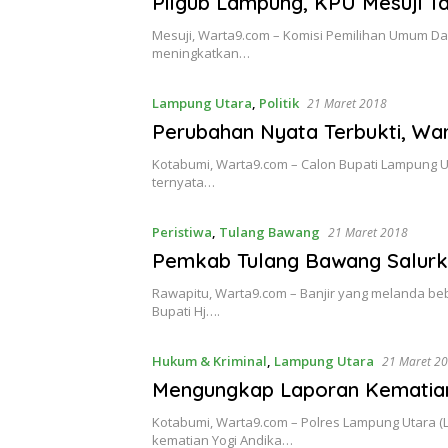
Pilgub Lampung, KPU Mesuji Tar
Mesuji, Warta9.com – Komisi Pemilihan Umum D
meningkatkan…
Lampung Utara
,
Politik
21 Maret 2018
Perubahan Nyata Terbukti, War
Kotabumi, Warta9.com – Calon Bupati Lampung U
ternyata…
Peristiwa
,
Tulang Bawang
21 Maret 2018
Pemkab Tulang Bawang Salurk
Rawapitu, Warta9.com – Banjir yang melanda b
Bupati Hj….
Hukum & Kriminal
,
Lampung Utara
21 Maret 2
Mengungkap Laporan Kematian
Kotabumi, Warta9.com – Polres Lampung Utara 
kematian Yogi Andika…