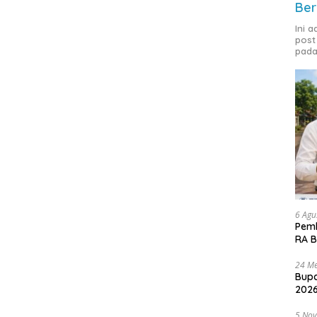
Ber
Ini 
post
pada
6 Agu
Pemk
RA B
24 Me
Bupa
2026
5 No