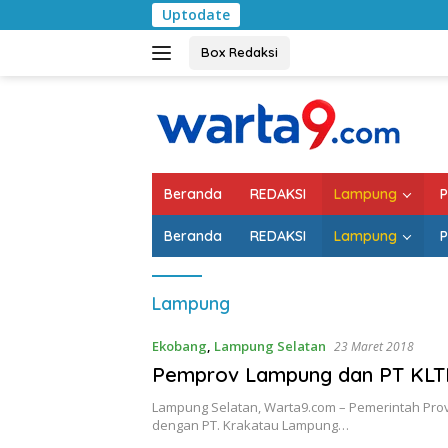
Langsung
Uptodate
ke
konten
Box Redaksi
Beranda
REDAKSI
Lampung
P
Beranda
REDAKSI
Lampung
P
Lampung
Ekobang
,
Lampung Selatan
23 Maret 2018
Pemprov Lampung dan PT KLT
Lampung Selatan, Warta9.com – Pemerintah Pr
dengan PT. Krakatau Lampung…