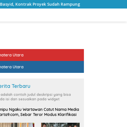
trak Proyek Sudah Rampung
Bulan Kemerdekaan, Bupati
atera Utara
atera Utara
erita Terbaru
i adalah contoh judul deskripsi yang bisa
da isi dan sesuaikan pada widget
nipu Ngaku Wartawan Catut Nama Media
rta9.com, Sebar Teror Modus Klarifikasi