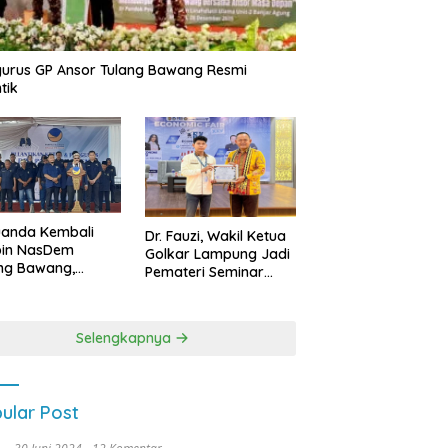
urus GP Ansor Tulang Bawang Resmi
tik
uanda Kembali
Dr. Fauzi, Wakil Ketua
pin NasDem
Golkar Lampung Jadi
ng Bawang,
Pemateri Seminar
etkan Kursi DPRD
Nasional FEB Unila,
anyak di Pemilu
Membangun Fondasi
9
Kuat Melalui 4 Pilar
Selengkapnya
Kebangsaan
ular Post