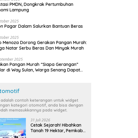
stasi PMDN, Dongkrak Pertumbuhan
nomi Lampung
tober 2025
n Pagar Dalam Salurkan Bantuan Beras
tober 2025
o Menoza Dorong Gerakan Pangan Murah:
a Natar Serbu Beras Dan Minyak Murah
eptember 2025
akan Pangan Murah “Siapa Gerangan”
lar di Way Sulan, Warga Senang Dapat
a Bersubsidi
tomotif
i adalah contoh keterangan untuk widget
ngan kategori otomotif, anda bisa dengan
dah memasukkannya pada widget.
31 Juli 2026
Cetak Sejarah! Hibahkan
Tanah 19 Hektar, Pemkab
Tulang Bawang Siap