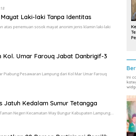
018
Mayat Laki-laki Tanpa Identitas
Ke
 atas penemuan sosok mayat anonim jenis klamin laki-laki
Te
Pe
T
n Kol. Umar Farouq Jabat Danbrigif-3
Ber
Mar Piabung Pesawaran Lampung dari Kol Mar Umar Farouq
Ini 
kate
widg
as Jatuh Kedalam Sumur Tetangga
sa Taman Negeri Kecamatan Way Bungur Kabupaten Lampung…