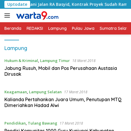
Langsung
 Tangani Jalan RA Basyid, Kontrak Proyek Sudah Rampung
Uptodate
ke
konten
Beranda
REDAKSI
Lampung
Pulau Jawa
Sumatra Selata
Lampung
Hukum & Kriminal
,
Lampung Timur
18 Maret 2018
Jabung Rusuh, Mobil dan Pos Perusahaan Austasia
Dirusak
Keagamaan
,
Lampung Selatan
17 Maret 2018
Kalianda Pertahankan Juara Umum, Penutupan MTQ
Dimeriahkan Hadad Alwi
Pendidikan
,
Tulang Bawang
17 Maret 2018
Pendiri Komunitas 1000 Guru Kunjungi Kabupaten