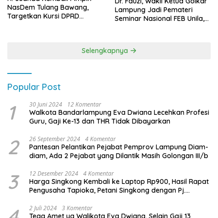
Dr. Fauzi, Wakil Ketua Golkar
NasDem Tulang Bawang,
Lampung Jadi Pemateri
Targetkan Kursi DPRD
Seminar Nasional FEB Unila,
Terbanyak di Pemilu 2029
Membangun Fondasi Kuat
Melalui 4 Pilar Kebangsaan
Selengkapnya
Popular Post
1
30 Juni 2024
12 Komentar
Walkota Bandarlampung Eva Dwiana Lecehkan Profesi
Guru, Gaji Ke-13 dan THR Tidak Dibayarkan
2
26 September 2024
4 Komentar
Pantesan Pelantikan Pejabat Pemprov Lampung Diam-
diam, Ada 2 Pejabat yang Dilantik Masih Golongan III/b
3
12 Desember 2024
4 Komentar
Harga Singkong Kembali ke Laptop Rp900, Hasil Rapat
Pengusaha Tapioka, Petani Singkong dengan Pj.
Gubernur Lampung
4
2 Juli 2024
3 Komentar
Tega Amet ya Walikota Eva Dwiana, Selain Gaji 13