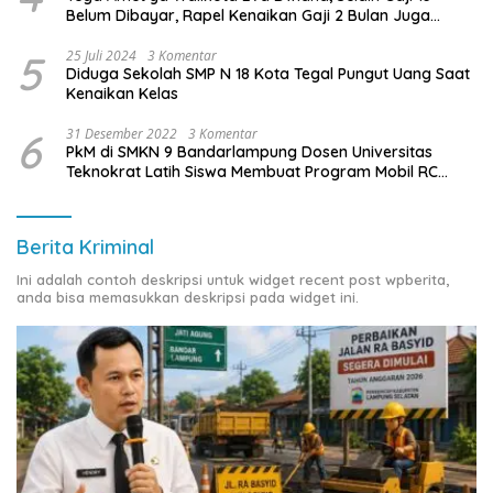
Belum Dibayar, Rapel Kenaikan Gaji 2 Bulan Juga
Belum Dibayar
5
25 Juli 2024
3 Komentar
Diduga Sekolah SMP N 18 Kota Tegal Pungut Uang Saat
Kenaikan Kelas
6
31 Desember 2022
3 Komentar
PkM di SMKN 9 Bandarlampung Dosen Universitas
Teknokrat Latih Siswa Membuat Program Mobil RC
Berbasis IoT
Berita Kriminal
Ini adalah contoh deskripsi untuk widget recent post wpberita,
anda bisa memasukkan deskripsi pada widget ini.