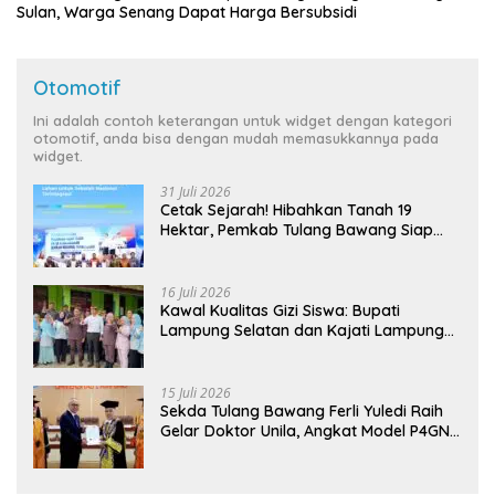
Sulan, Warga Senang Dapat Harga Bersubsidi
Otomotif
Ini adalah contoh keterangan untuk widget dengan kategori
otomotif, anda bisa dengan mudah memasukkannya pada
widget.
31 Juli 2026
Cetak Sejarah! Hibahkan Tanah 19
Hektar, Pemkab Tulang Bawang Siap
Hadirkan Sekolah Nasional Terintegrasi
Pertama di Lampung
16 Juli 2026
Kawal Kualitas Gizi Siswa: Bupati
Lampung Selatan dan Kajati Lampung
Tinjau Langsung Program Makan Bergizi
Gratis di Natar
15 Juli 2026
Sekda Tulang Bawang Ferli Yuledi Raih
Gelar Doktor Unila, Angkat Model P4GN
Berbasis Kearifan Lokal