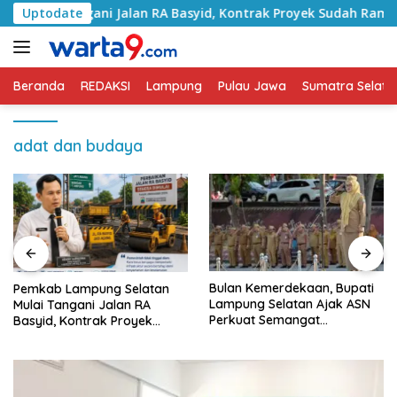
Langsung
 Tangani Jalan RA Basyid, Kontrak Proyek Sudah Rampung
Uptodate
ke
konten
Beranda
REDAKSI
Lampung
Pulau Jawa
Sumatra Selata
adat dan budaya
Bulan Kemerdekaan, Bupati
Sekda Lampung Selatan
Lampung Selatan Ajak ASN
Minta Perangkat Daerah
Perkuat Semangat
Perkuat Keterbukaan
Pengabdian dan Tingkatkan
Informasi Publik
Pelayanan Publik