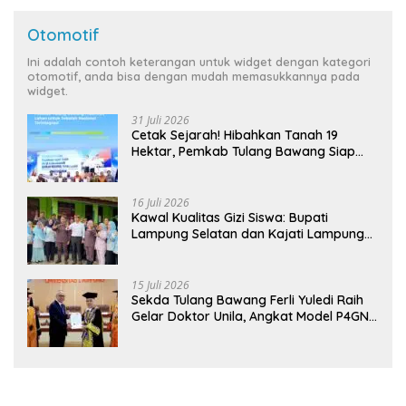
Otomotif
Ini adalah contoh keterangan untuk widget dengan kategori
otomotif, anda bisa dengan mudah memasukkannya pada
widget.
31 Juli 2026
Cetak Sejarah! Hibahkan Tanah 19
Hektar, Pemkab Tulang Bawang Siap
Hadirkan Sekolah Nasional Terintegrasi
Pertama di Lampung
16 Juli 2026
Kawal Kualitas Gizi Siswa: Bupati
Lampung Selatan dan Kajati Lampung
Tinjau Langsung Program Makan Bergizi
Gratis di Natar
15 Juli 2026
Sekda Tulang Bawang Ferli Yuledi Raih
Gelar Doktor Unila, Angkat Model P4GN
Berbasis Kearifan Lokal