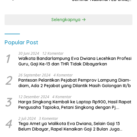
Terbanyak di Pemilu 2029
Membangun Fondasi Kuat
Melalui 4 Pilar Kebangsaan
Selengkapnya
Popular Post
1
30 Juni 2024
12 Komentar
Walkota Bandarlampung Eva Dwiana Lecehkan Profesi
Guru, Gaji Ke-13 dan THR Tidak Dibayarkan
2
26 September 2024
4 Komentar
Pantesan Pelantikan Pejabat Pemprov Lampung Diam-
diam, Ada 2 Pejabat yang Dilantik Masih Golongan III/b
3
12 Desember 2024
4 Komentar
Harga Singkong Kembali ke Laptop Rp900, Hasil Rapat
Pengusaha Tapioka, Petani Singkong dengan Pj.
Gubernur Lampung
4
2 Juli 2024
3 Komentar
Tega Amet ya Walikota Eva Dwiana, Selain Gaji 13
Belum Dibayar, Rapel Kenaikan Gaji 2 Bulan Juga
Belum Dibayar