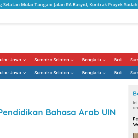
ni Jalan RA Basyid, Kontrak Proyek Sudah Rampung
B
ulau Jawa
Sumatra Selatan
Bengkulu
Bali
Sum
ulau Jawa
Sumatra Selatan
Bengkulu
Bali
Sum
B
In
an
 Pendidikan Bahasa Arab UIN
Pe
Wa