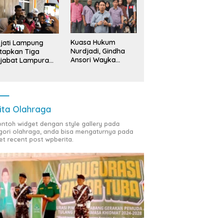
Kuasa Hukum
jati Lampung
Nurdjadi, Gindha
tapkan Tiga
Ansori Wayka
jabat Lampura
Laporkan
ersangka
Penyerobotan
Tanah ke Polda
Lampung
ita Olahraga
contoh widget dengan style gallery pada
gori olahraga, anda bisa mengaturnya pada
et recent post wpberita.