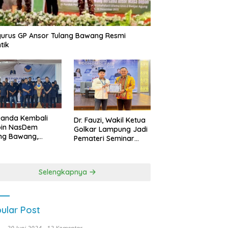
urus GP Ansor Tulang Bawang Resmi
tik
uanda Kembali
Dr. Fauzi, Wakil Ketua
pin NasDem
Golkar Lampung Jadi
ng Bawang,
Pemateri Seminar
etkan Kursi DPRD
Nasional FEB Unila,
anyak di Pemilu
Membangun Fondasi
9
Kuat Melalui 4 Pilar
Selengkapnya
Kebangsaan
ular Post