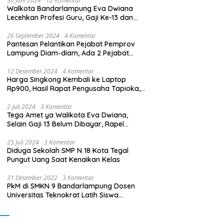
30 Juni 2024
12 Komentar
Walkota Bandarlampung Eva Dwiana
Lecehkan Profesi Guru, Gaji Ke-13 dan
THR Tidak Dibayarkan
26 September 2024
4 Komentar
Pantesan Pelantikan Pejabat Pemprov
Lampung Diam-diam, Ada 2 Pejabat
yang Dilantik Masih Golongan III/b
12 Desember 2024
4 Komentar
Harga Singkong Kembali ke Laptop
Rp900, Hasil Rapat Pengusaha Tapioka,
Petani Singkong dengan Pj. Gubernur
Lampung
2 Juli 2024
3 Komentar
Tega Amet ya Walikota Eva Dwiana,
Selain Gaji 13 Belum Dibayar, Rapel
Kenaikan Gaji 2 Bulan Juga Belum
Dibayar
25 Juli 2024
3 Komentar
Diduga Sekolah SMP N 18 Kota Tegal
Pungut Uang Saat Kenaikan Kelas
31 Desember 2022
3 Komentar
PkM di SMKN 9 Bandarlampung Dosen
Universitas Teknokrat Latih Siswa
Membuat Program Mobil RC Berbasis IoT