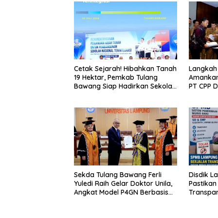
Cetak Sejarah! Hibahkan Tanah
Langkah
19 Hektar, Pemkab Tulang
Amankan
Bawang Siap Hadirkan Sekolah
PT CPP 
Nasional Terintegrasi Pertama
Kawasan
di Lampung
Sekda Tulang Bawang Ferli
Disdik L
Yuledi Raih Gelar Doktor Unila,
Pastikan
Angkat Model P4GN Berbasis
Transpa
Kearifan Lokal
Diminta 