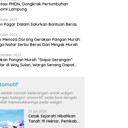
stasi PMDN, Dongkrak Pertumbuhan
nomi Lampung
tober 2025
n Pagar Dalam Salurkan Bantuan Beras
tober 2025
o Menoza Dorong Gerakan Pangan Murah:
a Natar Serbu Beras Dan Minyak Murah
eptember 2025
akan Pangan Murah “Siapa Gerangan”
lar di Way Sulan, Warga Senang Dapat
a Bersubsidi
tomotif
i adalah contoh keterangan untuk widget
ngan kategori otomotif, anda bisa dengan
dah memasukkannya pada widget.
31 Juli 2026
Cetak Sejarah! Hibahkan
Tanah 19 Hektar, Pemkab
Tulang Bawang Siap