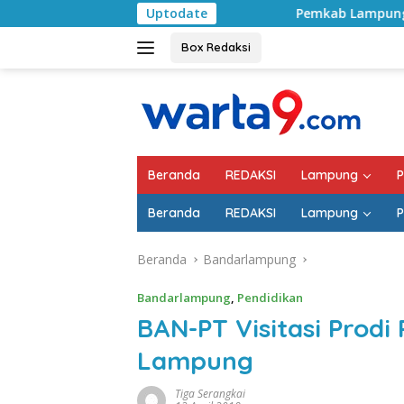
Langsung
Uptodate
Pemkab Lampung Selatan Mulai Tanga
ke
konten
Box Redaksi
Beranda
REDAKSI
Lampung
P
Beranda
REDAKSI
Lampung
P
Beranda
Bandarlampung
Bandarlampung
,
Pendidikan
BAN-PT Visitasi Prodi
Lampung
Tiga Serangkai