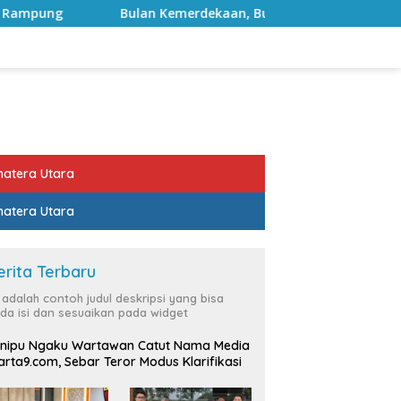
ulan Kemerdekaan, Bupati Lampung Selatan Ajak ASN Perkuat 
atera Utara
atera Utara
erita Terbaru
i adalah contoh judul deskripsi yang bisa
da isi dan sesuaikan pada widget
nipu Ngaku Wartawan Catut Nama Media
rta9.com, Sebar Teror Modus Klarifikasi