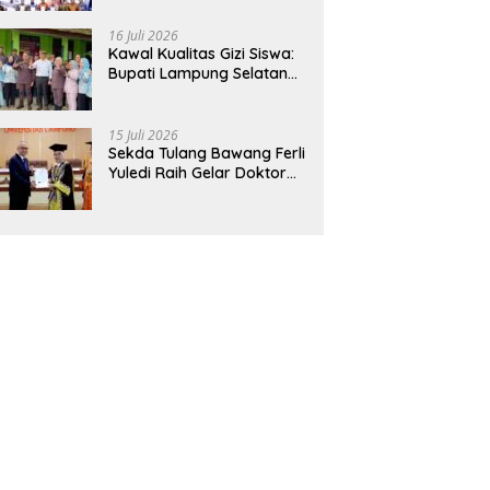
Hadirkan Sekolah Nasional
Terintegrasi Pertama di
16 Juli 2026
Lampung
Kawal Kualitas Gizi Siswa:
Bupati Lampung Selatan
dan Kajati Lampung Tinjau
Langsung Program Makan
Bergizi Gratis di Natar
15 Juli 2026
Sekda Tulang Bawang Ferli
Yuledi Raih Gelar Doktor
Unila, Angkat Model P4GN
Berbasis Kearifan Lokal