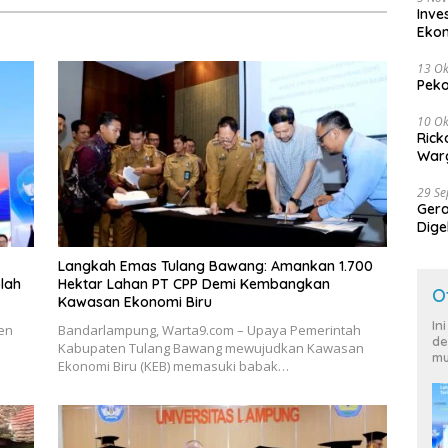
Inve
Eko
13 Ok
Peko
10 Ok
Rick
Warg
29 S
Ger
Dige
Harg
Langkah Emas Tulang Bawang: Amankan 1.700
lah
Hektar Lahan PT CPP Demi Kembangkan
O
Kawasan Ekonomi Biru
In
en
Bandarlampung, Warta9.com – Upaya Pemerintah
de
Kabupaten Tulang Bawang mewujudkan Kawasan
mu
Ekonomi Biru (KEB) memasuki babak…