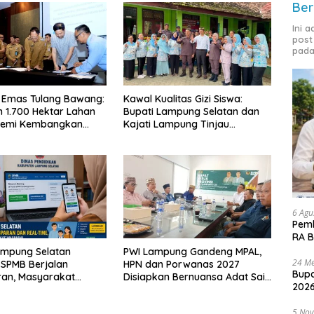
Ber
Ini 
post
pada
 Emas Tulang Bawang:
Kawal Kualitas Gizi Siswa:
 1.700 Hektar Lahan
Bupati Lampung Selatan dan
Demi Kembangkan
Kajati Lampung Tinjau
 Ekonomi Biru
Langsung Program Makan
Bergizi Gratis di Natar
6 Agu
Pemk
RA B
ampung Selatan
PWI Lampung Gandeng MPAL,
24 Me
 SPMB Berjalan
HPN dan Porwanas 2027
Bupa
ran, Masyarakat
Disiapkan Bernuansa Adat Sai
2026
Waspadai Calo
Bumi Ruwa Jurai
5 No