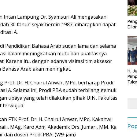
en Intan Lampung Dr. Syamsuri Ali mengatakan,
Peng
ah 30 tahun sejak berdiri 1987, diharapkan dapat
Dilan
itasi A.
di Pendidikan Bahasa Arab sudah lama dan selama
vasi dalam meningkatkan mutu dan kualitasnya.
. Karena itu, dengan adanya visitasi tim aksesor
n Bahasa Arab akan meningkat.
H. J
Pim
Tula
Prof. Dr. H. Chairul Anwar, MPd, berharap Prodi
Targ
asi A. Selama ini, Prodi PBA sudah terbilang gemuk
Terb
gan upaya yang telah dilakukan pihak UIN, Fakultas
202
t terwujud.
ekan FTK Prof. Dr. H. Chairul Anwar, MPd, Kakanwil
Pop
aili, MAg, Karo Adm. Akademik Drs. Jumari, MM, Ka
ar dan dosen Prodi PBA.
(W9-jam)