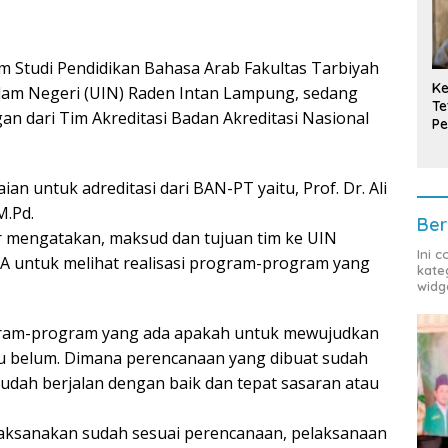
 Studi Pendidikan Bahasa Arab Fakultas Tarbiyah
Ke
slam Negeri (UIN) Raden Intan Lampung, sedang
Te
an dari Tim Akreditasi Badan Akreditasi Nasional
Pe
T
n untuk adreditasi dari BAN-PT yaitu, Prof. Dr. Ali
M.Pd.
Ber
fir mengatakan, maksud dan tujuan tim ke UIN
Ini 
BA untuk melihat realisasi program-program yang
kate
widg
ogram-program yang ada apakah untuk mewujudkan
atau belum. Dimana perencanaan yang dibuat sudah
udah berjalan dengan baik dan tepat sasaran atau
aksanakan sudah sesuai perencanaan, pelaksanaan