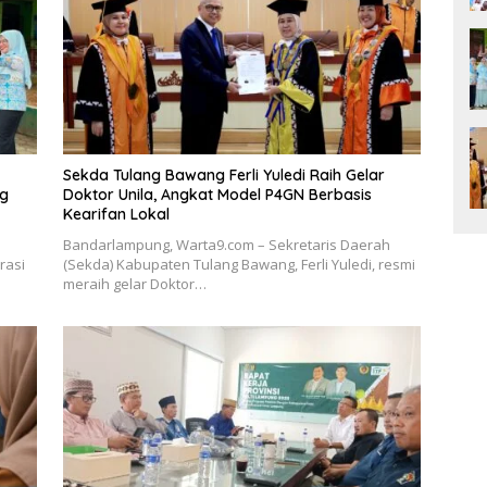
Sekda Tulang Bawang Ferli Yuledi Raih Gelar
ng
Doktor Unila, Angkat Model P4GN Berbasis
Kearifan Lokal
Bandarlampung, Warta9.com – Sekretaris Daerah
rasi
(Sekda) Kabupaten Tulang Bawang, Ferli Yuledi, resmi
meraih gelar Doktor…