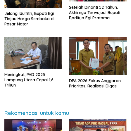
Setelah Dinanti 52 Tahun,
Akhirnya Terwujud: Bupati
Jelang Idulfitri, Bupati Egi
Radityo Egi Pratama
Tinjau Harga Sembako di
Resmikan Jalan Kota
Pasar Natar
Dalam–Budidaya
Meningkat, PAD 2025
Lampung Utara Capai 1,6
DPA 2026 Fokus Anggaran
Triliun
Prioritas, Realisasi Digas
Rekomendasi untuk kamu