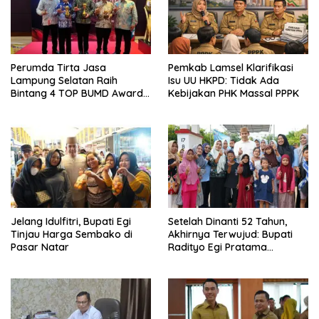
Perumda Tirta Jasa
Pemkab Lamsel Klarifikasi
Lampung Selatan Raih
Isu UU HKPD: Tidak Ada
Bintang 4 TOP BUMD Awards
Kebijakan PHK Massal PPPK
2026, Tiga Penghargaan
Sekaligus Diborong
Jelang Idulfitri, Bupati Egi
Setelah Dinanti 52 Tahun,
Tinjau Harga Sembako di
Akhirnya Terwujud: Bupati
Pasar Natar
Radityo Egi Pratama
Resmikan Jalan Kota
Dalam–Budidaya