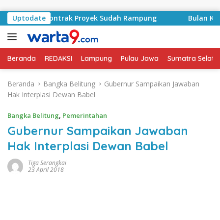
Langsung ke konten
Basyid, Kontrak Proyek Sudah Rampung
Uptodate
Bulan Kemerdek
Beranda
REDAKSI
Lampung
Pulau Jawa
Sumatra Selata
Beranda
Bangka Belitung
Gubernur Sampaikan Jawaban
Hak Interplasi Dewan Babel
Bangka Belitung
,
Pemerintahan
Gubernur Sampaikan Jawaban
Hak Interplasi Dewan Babel
Tiga Serangkai
23 April 2018