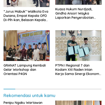
Kuasa Hukum Nurdjadi,
“Jurus Mabuk” Walikota Eva
Gindha Ansori Wayka
Dwiana, Empat Kepala OPD
Laporkan Penyerobotan
Di-Plh-kan, Belasan Kepala
Tanah ke Polda Lampung
SD dan SMP Rangkap
Jabatan Plt
GRANAT Lampung Kembali
PTPN I Regional 7 dan
Gelar Workshop dan
Kodam XXI Raden Intan
Orientasi P4GN
Kerja Sama Sinergi Ekonomi
dan Keamanan
Rekomendasi untuk kamu
Penipu Ngaku Wartawan