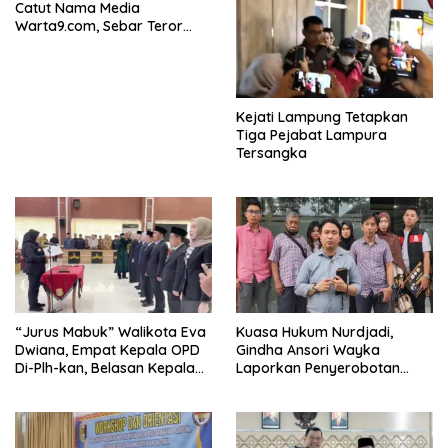
Catut Nama Media
Warta9.com, Sebar Teror
Modus Klarifikasi
Kejati Lampung Tetapkan
Tiga Pejabat Lampura
Tersangka
“Jurus Mabuk” Walikota Eva
Kuasa Hukum Nurdjadi,
Dwiana, Empat Kepala OPD
Gindha Ansori Wayka
Di-Plh-kan, Belasan Kepala
Laporkan Penyerobotan
SD dan SMP Rangkap
Tanah ke Polda Lampung
Jabatan Plt