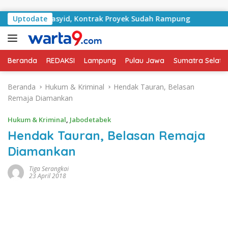
Langsung ke konten
lan RA Basyid, Kontrak Proyek Sudah Rampung
Uptodate
Bulan 
Beranda
REDAKSI
Lampung
Pulau Jawa
Sumatra Selata
Beranda
Hukum & Kriminal
Hendak Tauran, Belasan
Remaja Diamankan
Hukum & Kriminal
,
Jabodetabek
Hendak Tauran, Belasan Remaja
Diamankan
Tiga Serangkai
23 April 2018