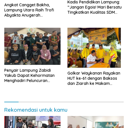
Kadis Pendidikan Lampung:
Angkat Cangget Bakha,
“Jangan Egois! Mari Bersatu
Lampung Utara Raih Trofi
Tingkatkan Kualitas SDM
Abyakta Anugerah
Anak Didik Kita”
Kebudayaan PWI 2026
Penyair Lampung Zabidi
Golkar Waykanan Rayakan
Yakub Dapat Kehormatan
HUT ke-61 dengan Baksos
Menghadiri Peluncuran
dan Ziarah ke Makam
Semesta Ingatan
Pahlawan
Rekomendasi untuk kamu