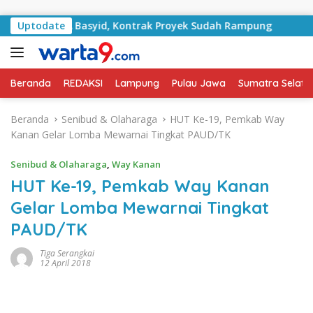
Langsung ke konten
alan RA Basyid, Kontrak Proyek Sudah Rampung
Uptodate
Bulan
Beranda
REDAKSI
Lampung
Pulau Jawa
Sumatra Selata
Beranda
Senibud & Olaharaga
HUT Ke-19, Pemkab Way
Kanan Gelar Lomba Mewarnai Tingkat PAUD/TK
Senibud & Olaharaga
,
Way Kanan
HUT Ke-19, Pemkab Way Kanan
Gelar Lomba Mewarnai Tingkat
PAUD/TK
Tiga Serangkai
12 April 2018