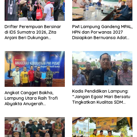
Drifter Perempuan Bersinar
PWI Lampung Gandeng MPAL,
di IDS Sumatra 2026, Zita
HPN dan Porwanas 2027
Anjani Beri Dukungan
Disiapkan Bernuansa Adat
Langsung
Sai Bumi Ruwa Jurai
Kadis Pendidikan Lampung:
Angkat Cangget Bakha,
“Jangan Egois! Mari Bersatu
Lampung Utara Raih Trofi
Tingkatkan Kualitas SDM
Abyakta Anugerah
Anak Didik Kita”
Kebudayaan PWI 2026