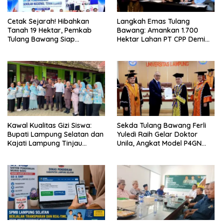
Cetak Sejarah! Hibahkan
Langkah Emas Tulang
Tanah 19 Hektar, Pemkab
Bawang: Amankan 1.700
Tulang Bawang Siap
Hektar Lahan PT CPP Demi
Hadirkan Sekolah Nasional
Kembangkan Kawasan
Terintegrasi Pertama di
Ekonomi Biru
Lampung
Kawal Kualitas Gizi Siswa:
Sekda Tulang Bawang Ferli
Bupati Lampung Selatan dan
Yuledi Raih Gelar Doktor
Kajati Lampung Tinjau
Unila, Angkat Model P4GN
Langsung Program Makan
Berbasis Kearifan Lokal
Bergizi Gratis di Natar