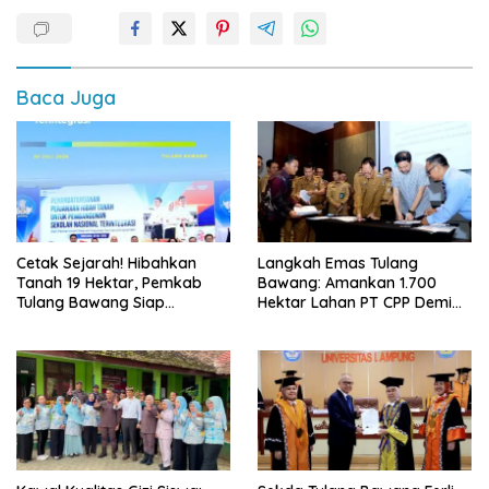
Baca Juga
Cetak Sejarah! Hibahkan
Langkah Emas Tulang
Tanah 19 Hektar, Pemkab
Bawang: Amankan 1.700
Tulang Bawang Siap
Hektar Lahan PT CPP Demi
Hadirkan Sekolah Nasional
Kembangkan Kawasan
Terintegrasi Pertama di
Ekonomi Biru
Lampung