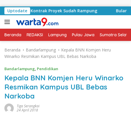
Langsung ke konten
A Basyid, Kontrak Proyek Sudah Rampung
Uptodate
Bulan Kemerd
Beranda
REDAKSI
Lampung
Pulau Jawa
Sumatra Selata
Beranda
Bandarlampung
Kepala BNN Komjen Heru
Winarko Resmikan Kampus UBL Bebas Narkoba
Bandarlampung
,
Pendidikan
Kepala BNN Komjen Heru Winarko
Resmikan Kampus UBL Bebas
Narkoba
Tiga Serangkai
24 April 2018