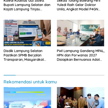
Kawal Kualitas Gizi Siswa:
Sekda Tulang Bawang Ferli
Bupati Lampung Selatan dan
Yuledi Raih Gelar Doktor
Kajati Lampung Tinjau
Unila, Angkat Model P4GN
Langsung Program Makan
Berbasis Kearifan Lokal
Bergizi Gratis di Natar
Disdik Lampung Selatan
PWI Lampung Gandeng MPAL,
Pastikan SPMB Berjalan
HPN dan Porwanas 2027
Transparan, Masyarakat
Disiapkan Bernuansa Adat
Diminta Waspadai Calo
Sai Bumi Ruwa Jurai
Rekomendasi untuk kamu