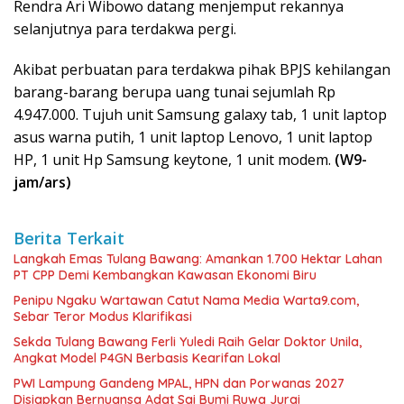
Rendra Ari Wibowo datang menjemput rekannya
selanjutnya para terdakwa pergi.
Akibat perbuatan para terdakwa pihak BPJS kehilangan
barang-barang berupa uang tunai sejumlah Rp
4.947.000. Tujuh unit Samsung galaxy tab, 1 unit laptop
asus warna putih, 1 unit laptop Lenovo, 1 unit laptop
HP, 1 unit Hp Samsung keytone, 1 unit modem.
(W9-
jam/ars)
Berita Terkait
Langkah Emas Tulang Bawang: Amankan 1.700 Hektar Lahan
PT CPP Demi Kembangkan Kawasan Ekonomi Biru
Penipu Ngaku Wartawan Catut Nama Media Warta9.com,
Sebar Teror Modus Klarifikasi
Sekda Tulang Bawang Ferli Yuledi Raih Gelar Doktor Unila,
Angkat Model P4GN Berbasis Kearifan Lokal
PWI Lampung Gandeng MPAL, HPN dan Porwanas 2027
Disiapkan Bernuansa Adat Sai Bumi Ruwa Jurai