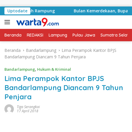
Langsung ke konten
yek Sudah Rampung
Uptodate
Bulan Kemerdekaan, Bupati Lampun
Beranda
REDAKSI
Lampung
Pulau Jawa
Sumatra Selata
Beranda
Bandarlampung
Lima Perampok Kantor BPJS
Bandarlampung Diancam 9 Tahun Penjara
Bandarlampung
,
Hukum & Kriminal
Lima Perampok Kantor BPJS
Bandarlampung Diancam 9 Tahun
Penjara
Tiga Serangkai
17 April 2018