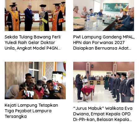
Sekda Tulang Bawang Ferli
PWI Lampung Gandeng MPAL,
Yuledi Raih Gelar Doktor
HPN dan Porwanas 2027
Unila, Angkat Model P4GN
Disiapkan Bernuansa Adat
Berbasis Kearifan Lokal
Sai Bumi Ruwa Jurai
Kejati Lampung Tetapkan
“Jurus Mabuk” Walikota Eva
Tiga Pejabat Lampura
Dwiana, Empat Kepala OPD
Tersangka
Di-Plh-kan, Belasan Kepala
SD dan SMP Rangkap
Jabatan Plt