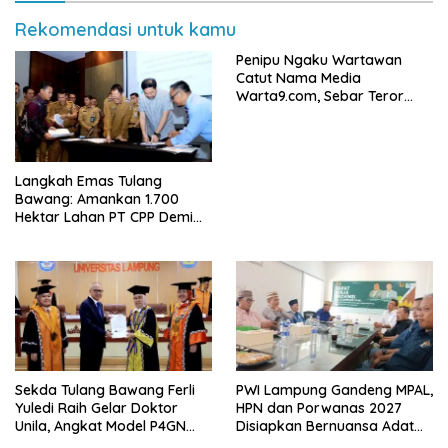
Rekomendasi untuk kamu
Penipu Ngaku Wartawan
Catut Nama Media
Warta9.com, Sebar Teror
Modus Klarifikasi
Langkah Emas Tulang
Bawang: Amankan 1.700
Hektar Lahan PT CPP Demi
Kembangkan Kawasan
Ekonomi Biru
Sekda Tulang Bawang Ferli
PWI Lampung Gandeng MPAL,
Yuledi Raih Gelar Doktor
HPN dan Porwanas 2027
Unila, Angkat Model P4GN
Disiapkan Bernuansa Adat
Berbasis Kearifan Lokal
Sai Bumi Ruwa Jurai