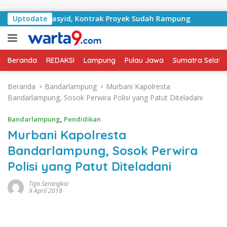
Langsung ke konten
n RA Basyid, Kontrak Proyek Sudah Rampung
Uptodate
Bulan Ke
Beranda
REDAKSI
Lampung
Pulau Jawa
Sumatra Selata
Beranda
Bandarlampung
Murbani Kapolresta
Bandarlampung, Sosok Perwira Polisi yang Patut Diteladani
Bandarlampung
,
Pendidikan
Murbani Kapolresta
Bandarlampung, Sosok Perwira
Polisi yang Patut Diteladani
Tiga Serangkai
9 April 2018