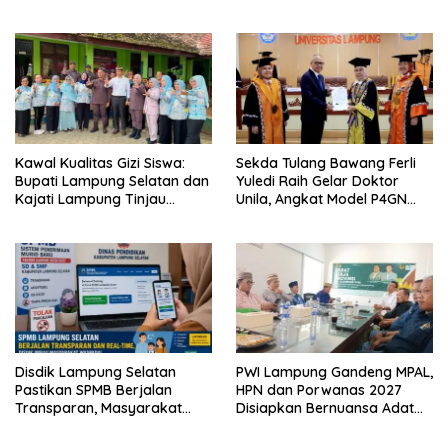
Hadirkan Sekolah Nasional
Kembangkan Kawasan
Terintegrasi Pertama di
Ekonomi Biru
Lampung
Kawal Kualitas Gizi Siswa:
Sekda Tulang Bawang Ferli
Bupati Lampung Selatan dan
Yuledi Raih Gelar Doktor
Kajati Lampung Tinjau
Unila, Angkat Model P4GN
Langsung Program Makan
Berbasis Kearifan Lokal
Bergizi Gratis di Natar
Disdik Lampung Selatan
PWI Lampung Gandeng MPAL,
Pastikan SPMB Berjalan
HPN dan Porwanas 2027
Transparan, Masyarakat
Disiapkan Bernuansa Adat
Diminta Waspadai Calo
Sai Bumi Ruwa Jurai