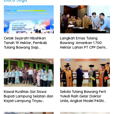
Cetak Sejarah! Hibahkan
Langkah Emas Tulang
Tanah 19 Hektar, Pemkab
Bawang: Amankan 1.700
Tulang Bawang Siap
Hektar Lahan PT CPP Demi
Hadirkan Sekolah Nasional
Kembangkan Kawasan
Terintegrasi Pertama di
Ekonomi Biru
Lampung
Kawal Kualitas Gizi Siswa:
Sekda Tulang Bawang Ferli
Bupati Lampung Selatan dan
Yuledi Raih Gelar Doktor
Kajati Lampung Tinjau
Unila, Angkat Model P4GN
Langsung Program Makan
Berbasis Kearifan Lokal
Bergizi Gratis di Natar