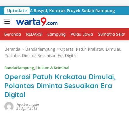
Langsung ke konten
i Jalan RA Basyid, Kontrak Proyek Sudah Rampung
Uptodate
Bul
Beranda
REDAKSI
Lampung
Pulau Jawa
Sumatra Selata
Beranda
Bandarlampung
Operasi Patuh Krakatau Dimulai,
Polantas Diminta Sesuaikan Era Digital
Bandarlampung
,
Hukum & Kriminal
Operasi Patuh Krakatau Dimulai,
Polantas Diminta Sesuaikan Era
Digital
Tiga Serangkai
26 April 2018