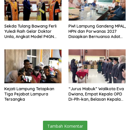
Sekda Tulang Bawang Ferli
PWI Lampung Gandeng MPAL,
Yuledi Raih Gelar Doktor
HPN dan Porwanas 2027
Unila, Angkat Model P4GN
Disiapkan Bernuansa Adat
Berbasis Kearifan Lokal
Sai Bumi Ruwa Jurai
Kejati Lampung Tetapkan
“Jurus Mabuk” Walikota Eva
Tiga Pejabat Lampura
Dwiana, Empat Kepala OPD
Tersangka
Di-Plh-kan, Belasan Kepala
SD dan SMP Rangkap
Jabatan Plt
Tambah Komentar