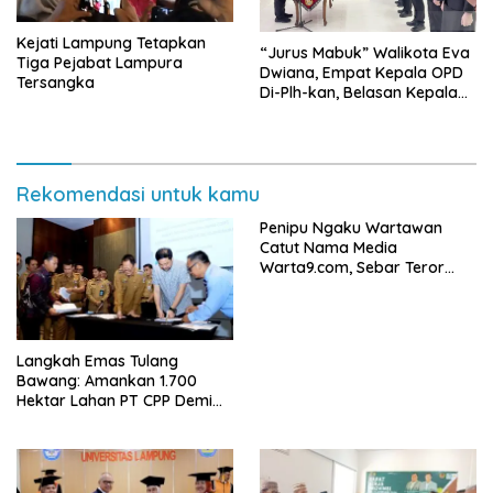
Kejati Lampung Tetapkan
“Jurus Mabuk” Walikota Eva
Tiga Pejabat Lampura
Dwiana, Empat Kepala OPD
Tersangka
Di-Plh-kan, Belasan Kepala
SD dan SMP Rangkap
Jabatan Plt
Rekomendasi untuk kamu
Penipu Ngaku Wartawan
Catut Nama Media
Warta9.com, Sebar Teror
Modus Klarifikasi
Langkah Emas Tulang
Bawang: Amankan 1.700
Hektar Lahan PT CPP Demi
Kembangkan Kawasan
Ekonomi Biru