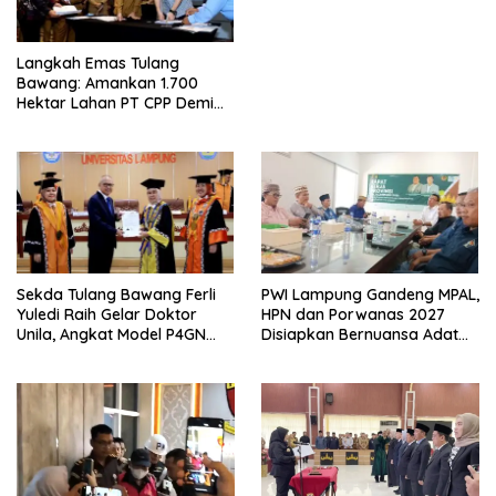
Langkah Emas Tulang
Bawang: Amankan 1.700
Hektar Lahan PT CPP Demi
Kembangkan Kawasan
Ekonomi Biru
Sekda Tulang Bawang Ferli
PWI Lampung Gandeng MPAL,
Yuledi Raih Gelar Doktor
HPN dan Porwanas 2027
Unila, Angkat Model P4GN
Disiapkan Bernuansa Adat
Berbasis Kearifan Lokal
Sai Bumi Ruwa Jurai