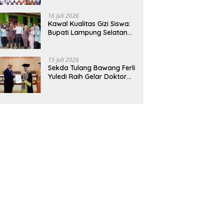
Hadirkan Sekolah Nasional
Terintegrasi Pertama di
16 Juli 2026
Lampung
Kawal Kualitas Gizi Siswa:
Bupati Lampung Selatan
dan Kajati Lampung Tinjau
Langsung Program Makan
Bergizi Gratis di Natar
15 Juli 2026
Sekda Tulang Bawang Ferli
Yuledi Raih Gelar Doktor
Unila, Angkat Model P4GN
Berbasis Kearifan Lokal