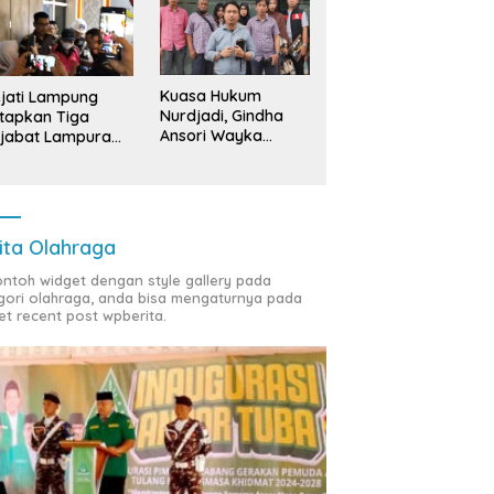
Kuasa Hukum
jati Lampung
Nurdjadi, Gindha
tapkan Tiga
Ansori Wayka
jabat Lampura
Laporkan
ersangka
Penyerobotan
Tanah ke Polda
Lampung
ita Olahraga
contoh widget dengan style gallery pada
gori olahraga, anda bisa mengaturnya pada
et recent post wpberita.