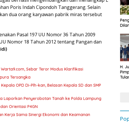
etugas berhasil mengembangkan dan menangkap L
ahan Poris Indah Cipondoh Tanggerang. Selain
n dua orang karyawan pabrik miras tersebut
Peng
Dilan
 kenakan Pasal 197 UU Nomor 36 Tahun 2009
6 UU Nomor 18 Tahun 2012 tentang Pangan dan
Didi)
H. J
arta9.com, Sebar Teror Modus Klarifikasi
Pim
Tula
mpura Tersangka
Targ
 Kepala OPD Di-Plh-kan, Belasan Kepala SD dan SMP
Terb
202
ka Laporkan Penyerobotan Tanah ke Polda Lampung
dan Orientasi P4GN
tan Kerja Sama Sinergi Ekonomi dan Keamanan
Pop