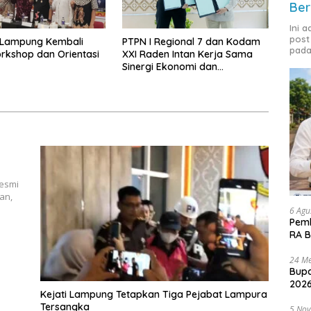
Ber
Ini 
post
Lampung Kembali
PTPN I Regional 7 dan Kodam
pada
rkshop dan Orientasi
XXI Raden Intan Kerja Sama
Sinergi Ekonomi dan
Keamanan
resmi
an,
6 Agu
Pemk
RA B
24 Me
Bupa
2026
Kejati Lampung Tetapkan Tiga Pejabat Lampura
Tersangka
5 No