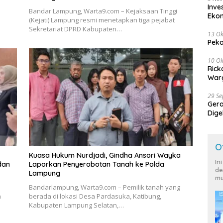
Inve
Bandar Lampung, Warta9.com – Kejaksaan Tinggi
Eko
(Kejati) Lampung resmi menetapkan tiga pejabat
Sekretariat DPRD Kabupaten…
13 Ok
Peko
10 Ok
Rick
Warg
29 S
Ger
Dige
Harg
O
Kuasa Hukum Nurdjadi, Gindha Ansori Wayka
In
dan
Laporkan Penyerobotan Tanah ke Polda
de
Lampung
mu
Bandarlampung, Warta9.com – Pemilik tanah yang
a
berada di lokasi Desa Pardasuka, Katibung,
Kabupaten Lampung Selatan,…