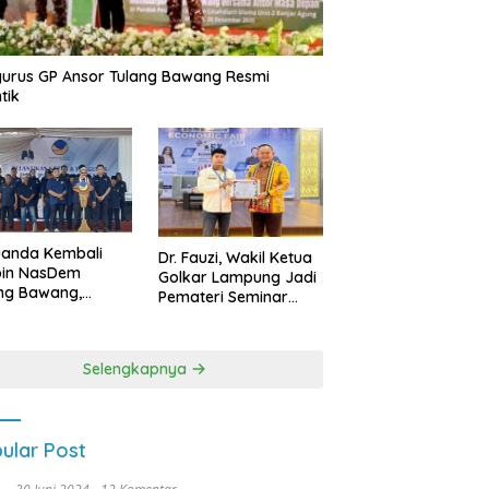
urus GP Ansor Tulang Bawang Resmi
tik
uanda Kembali
Dr. Fauzi, Wakil Ketua
pin NasDem
Golkar Lampung Jadi
ng Bawang,
Pemateri Seminar
etkan Kursi DPRD
Nasional FEB Unila,
anyak di Pemilu
Membangun Fondasi
9
Kuat Melalui 4 Pilar
Selengkapnya
Kebangsaan
ular Post