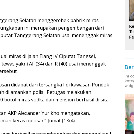
nggerang Selatan menggerebek pabrik miras
Ke
ngungkapan ini merupakan pengembangan dari
Te
iputat Tanggerang Selatan usai menenggak miras
Pe
T
 miras di jalan Elang IV Ciputat Tangsel,
tewas yakni AF (34) dan R (40) usai menenggak
Ber
ersebut.
Ini 
kate
san didapat dari tersangka I di kawasan Pondok
widg
dah di amankan polisi. Petugas melakukan
0 botol miras vodka dan mension berhasil di sita.
tan AKP Alexander Yurikho mengatakan,
man keras oplosan” Jumat (13/4).