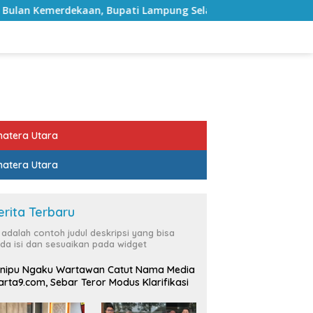
, Bupati Lampung Selatan Ajak ASN Perkuat Semangat Pengabd
atera Utara
atera Utara
erita Terbaru
i adalah contoh judul deskripsi yang bisa
da isi dan sesuaikan pada widget
nipu Ngaku Wartawan Catut Nama Media
rta9.com, Sebar Teror Modus Klarifikasi