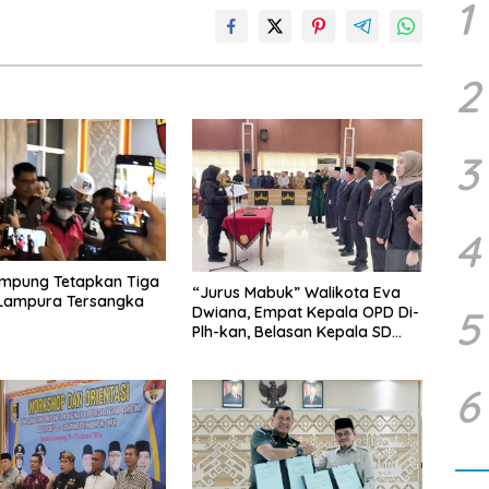
1
2
3
4
ampung Tetapkan Tiga
“Jurus Mabuk” Walikota Eva
 Lampura Tersangka
5
Dwiana, Empat Kepala OPD Di-
Plh-kan, Belasan Kepala SD
dan SMP Rangkap Jabatan Plt
6