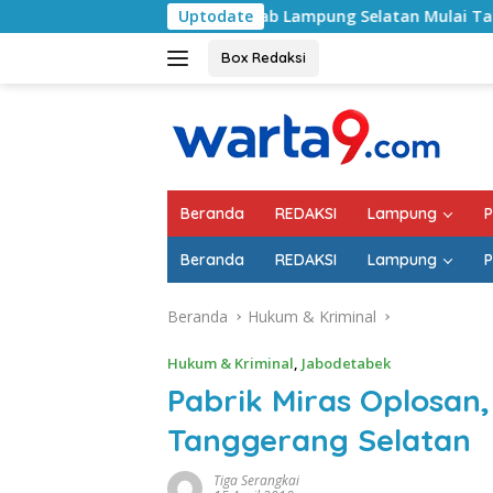
Langsung
Pemkab Lampung Selatan Mulai Tangani Jalan RA Basy
Uptodate
ke
konten
Box Redaksi
Beranda
REDAKSI
Lampung
P
Beranda
REDAKSI
Lampung
P
Beranda
Hukum & Kriminal
Hukum & Kriminal
,
Jabodetabek
Pabrik Miras Oplosan,
Tanggerang Selatan
Tiga Serangkai