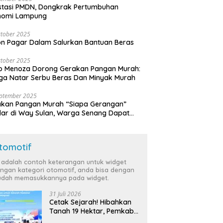
stasi PMDN, Dongkrak Pertumbuhan
nomi Lampung
tober 2025
n Pagar Dalam Salurkan Bantuan Beras
tober 2025
o Menoza Dorong Gerakan Pangan Murah:
a Natar Serbu Beras Dan Minyak Murah
eptember 2025
akan Pangan Murah “Siapa Gerangan”
lar di Way Sulan, Warga Senang Dapat
a Bersubsidi
tomotif
i adalah contoh keterangan untuk widget
ngan kategori otomotif, anda bisa dengan
dah memasukkannya pada widget.
31 Juli 2026
Cetak Sejarah! Hibahkan
Tanah 19 Hektar, Pemkab
Tulang Bawang Siap