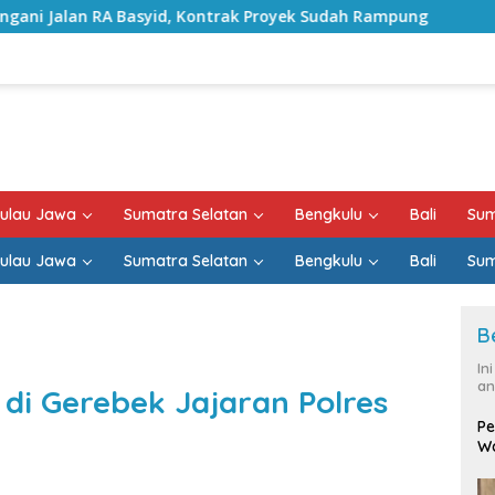
id, Kontrak Proyek Sudah Rampung
Bulan Kemerdekaan
ulau Jawa
Sumatra Selatan
Bengkulu
Bali
Sum
ulau Jawa
Sumatra Selatan
Bengkulu
Bali
Sum
B
In
an
 di Gerebek Jajaran Polres
Pe
Wa