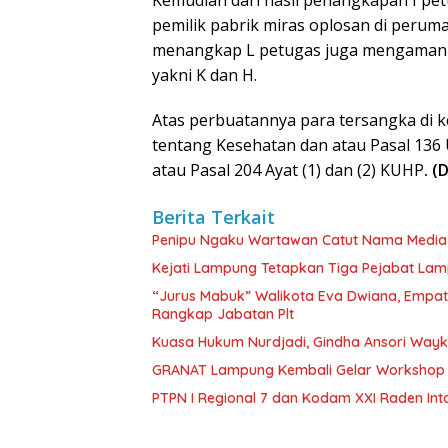
Kemudian dari hasil penangkapan I p
pemilik pabrik miras oplosan di perum
menangkap L petugas juga mengamanka
yakni K dan H.
Atas perbuatannya para tersangka di
tentang Kesehatan dan atau Pasal 13
atau Pasal 204 Ayat (1) dan (2) KUHP
. (
Berita Terkait
Penipu Ngaku Wartawan Catut Nama Media W
Kejati Lampung Tetapkan Tiga Pejabat La
“Jurus Mabuk” Walikota Eva Dwiana, Empat
Rangkap Jabatan Plt
Kuasa Hukum Nurdjadi, Gindha Ansori Way
GRANAT Lampung Kembali Gelar Workshop 
PTPN I Regional 7 dan Kodam XXI Raden In