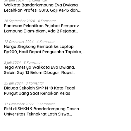
30 Juni 2024
12 Komentar
Walkota Bandarlampung Eva Dwiana
Lecehkan Profesi Guru, Gaji Ke-13 dan
THR Tidak Dibayarkan
26 September 2024
4 Komentar
Pantesan Pelantikan Pejabat Pemprov
Lampung Diam-diam, Ada 2 Pejabat
yang Dilantik Masih Golongan III/b
12 Desember 2024
4 Komentar
Harga Singkong Kembali ke Laptop
Rp900, Hasil Rapat Pengusaha Tapioka,
Petani Singkong dengan Pj. Gubernur
Lampung
2 Juli 2024
3 Komentar
Tega Amet ya Walikota Eva Dwiana,
Selain Gaji 13 Belum Dibayar, Rapel
Kenaikan Gaji 2 Bulan Juga Belum
Dibayar
25 Juli 2024
3 Komentar
Diduga Sekolah SMP N 18 Kota Tegal
Pungut Uang Saat Kenaikan Kelas
31 Desember 2022
3 Komentar
PkM di SMKN 9 Bandarlampung Dosen
Universitas Teknokrat Latih Siswa
Membuat Program Mobil RC Berbasis IoT