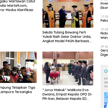
Ngaku Wartawan Catut
Inve
dia Warta9.com,
Eko
ror Modus Klarifikasi
13 Ok
Peko
10 Ok
Sekda Tulang Bawang Ferli
Rick
Yuledi Raih Gelar Doktor Unila,
Warg
Angkat Model P4GN Berbasis
Kearifan Lokal
29 S
Ger
Dige
Harg
O
In
de
mu
ampung Tetapkan Tiga
“Jurus Mabuk” Walikota Eva
 Lampura Tersangka
Dwiana, Empat Kepala OPD Di-
Plh-kan, Belasan Kepala SD
dan SMP Rangkap Jabatan Plt