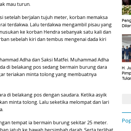
ak mau turun.
i setelah berjalan tujuh meter, korban memaksa
Peng
ai terdakwa. Lalu terdakwa mengambil pisau yang
Dilan
enusukan ke korban Hendra sebanyak satu kali dan
rban sebelah kiri dan tembus mengenai dada kiri
uhammad Adha dan Saksi Matfei. Muhammad Adha
ada di belakang pos sedang bermain burung dara
H. J
Pim
gar teriakan minta tolong yang membuatnya
Tula
Targ
Terb
202
dara di belakang pos dengan saudara. Ketika asyik
an minta tolong. Lalu seketika melompat dan lari
a.
Pop
dengan tempat ia bermain burung sekitar 25 meter.
ban jatuh ke bawah bersimbah darah. Serta terlihat