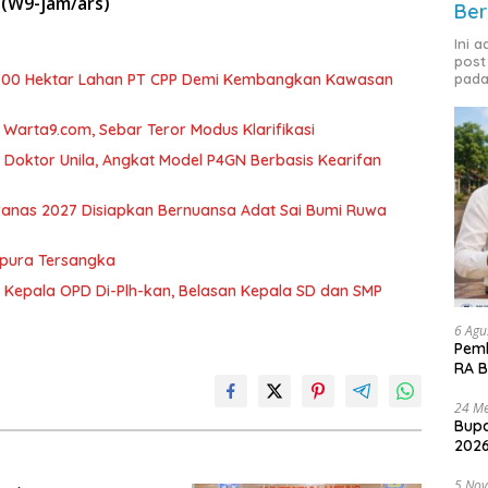
.
(W9-jam/ars)
Ber
Ini 
post
700 Hektar Lahan PT CPP Demi Kembangkan Kawasan
pada
arta9.com, Sebar Teror Modus Klarifikasi
r Doktor Unila, Angkat Model P4GN Berbasis Kearifan
nas 2027 Disiapkan Bernuansa Adat Sai Bumi Ruwa
mpura Tersangka
 Kepala OPD Di-Plh-kan, Belasan Kepala SD dan SMP
6 Agu
Pemk
RA B
24 Me
Bupa
2026
5 No