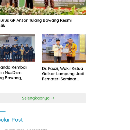
urus GP Ansor Tulang Bawang Resmi
tik
uanda Kembali
Dr. Fauzi, Wakil Ketua
pin NasDem
Golkar Lampung Jadi
ng Bawang,
Pemateri Seminar
etkan Kursi DPRD
Nasional FEB Unila,
anyak di Pemilu
Membangun Fondasi
9
Kuat Melalui 4 Pilar
Selengkapnya
Kebangsaan
ular Post