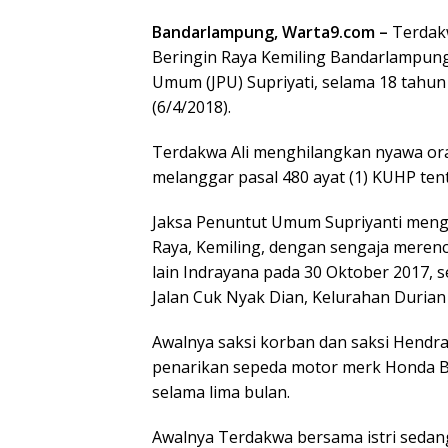
Bandarlampung, Warta9.com –
Terdakw
Beringin Raya Kemiling Bandarlampung,
Umum (JPU) Supriyati, selama 18 tahun
(6/4/2018).
Terdakwa Ali menghilangkan nyawa oran
melanggar pasal 480 ayat (1) KUHP t
Jaksa Penuntut Umum Supriyanti meng
Raya, Kemiling, dengan sengaja mere
lain Indrayana pada 30 Oktober 2017, 
Jalan Cuk Nyak Dian, Kelurahan Duria
Awalnya saksi korban dan saksi Hendr
penarikan sepeda motor merk Honda B
selama lima bulan.
Awalnya Terdakwa bersama istri sedan