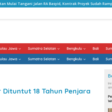
n RA Basyid, Kontrak Proyek Sudah Rampung
Bulan Kem
ulau Jawa
Sumatra Selatan
Bengkulu
Bali
Sum
ulau Jawa
Sumatra Selatan
Bengkulu
Bali
Sum
B
In
an
Dituntut 18 Tahun Penjara
Pe
Wa