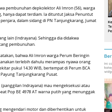
a pembunuhan depkolektor Ali Imron (56), warga
 hanya dapat terdiam. Ia dituntut Jaksa Penuntut
 penjara, dalam sidang di PN Tanjungkarang, Jumat
Ke
Te
Pe
T
g lain (Indrayana). Sehingga dia didakwa
entang pembunuhan.
atakan, bahwa Ali Imron warga Perum Beringin
Ber
ncanakan terlebih dahulu merampas nyawa orang
Ini 
sekitar pukul 14.30 WIB, bertempat di Perum BCA
kate
widg
n Payung Tanjungkarang Pusat.
a (panggilan Indrayana) mau mengeksekusi atau
eat Pop BE 4978 AT warna putih yang menunggak
g mengendari motor dan diberhentikan untuk