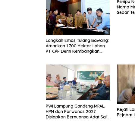
Penipu 
Nama Me
Sebar Te
Langkah Emas Tulang Bawang:
Amankan 1.700 Hektar Lahan
PT CPP Demi Kembangkan
Kawasan Ekonomi Biru
PWI Lampung Gandeng MPAL,
Kejati L
HPN dan Porwanas 2027
Pejabat
Disiapkan Bernuansa Adat Sai
Bumi Ruwa Jurai