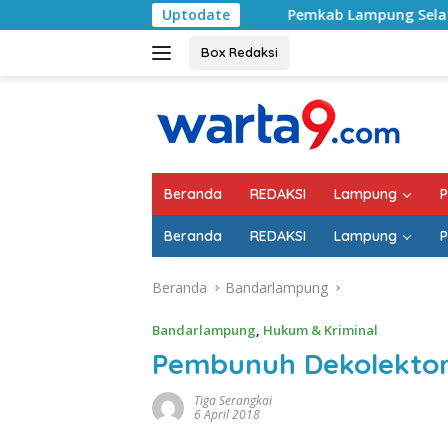
Langsung
Pemkab Lampung Selatan Mulai Tangani Jala
Uptodate
ke
konten
Box Redaksi
Beranda
REDAKSI
Lampung
P
Beranda
REDAKSI
Lampung
P
Beranda
Bandarlampung
Bandarlampung
,
Hukum & Kriminal
Pembunuh Dekolektor 
Tiga Serangkai
6 April 2018