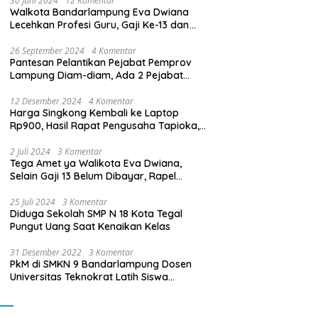
30 Juni 2024
12 Komentar
Walkota Bandarlampung Eva Dwiana
Lecehkan Profesi Guru, Gaji Ke-13 dan
THR Tidak Dibayarkan
26 September 2024
4 Komentar
Pantesan Pelantikan Pejabat Pemprov
Lampung Diam-diam, Ada 2 Pejabat
yang Dilantik Masih Golongan III/b
12 Desember 2024
4 Komentar
Harga Singkong Kembali ke Laptop
Rp900, Hasil Rapat Pengusaha Tapioka,
Petani Singkong dengan Pj. Gubernur
Lampung
2 Juli 2024
3 Komentar
Tega Amet ya Walikota Eva Dwiana,
Selain Gaji 13 Belum Dibayar, Rapel
Kenaikan Gaji 2 Bulan Juga Belum
Dibayar
25 Juli 2024
3 Komentar
Diduga Sekolah SMP N 18 Kota Tegal
Pungut Uang Saat Kenaikan Kelas
31 Desember 2022
3 Komentar
PkM di SMKN 9 Bandarlampung Dosen
Universitas Teknokrat Latih Siswa
Membuat Program Mobil RC Berbasis IoT