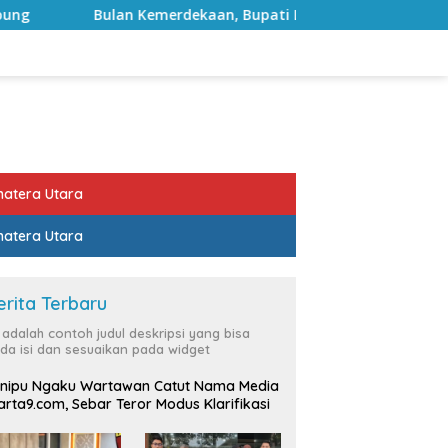
erdekaan, Bupati Lampung Selatan Ajak ASN Perkuat Semanga
atera Utara
atera Utara
erita Terbaru
i adalah contoh judul deskripsi yang bisa
da isi dan sesuaikan pada widget
nipu Ngaku Wartawan Catut Nama Media
rta9.com, Sebar Teror Modus Klarifikasi