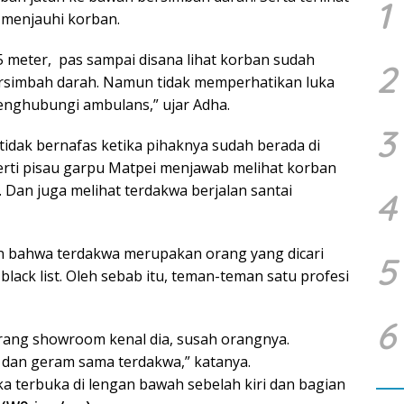
1
 menjauhi korban.
25 meter, pas sampai disana lihat korban sudah
2
ersimbah darah. Namun tidak memperhatikan luka
menghubungi ambulans,” ujar Adha.
3
idak bernafas ketika pihaknya sudah berada di
perti pisau garpu Matpei menjawab melihat korban
 Dan juga melihat terdakwa berjalan santai
4
 bahwa terdakwa merupakan orang yang dicari
5
ack list. Oleh sebab itu, teman-teman satu profesi
6
 orang showroom kenal dia, susah orangnya.
dan geram sama terdakwa,” katanya.
ka terbuka di lengan bawah sebelah kiri dan bagian