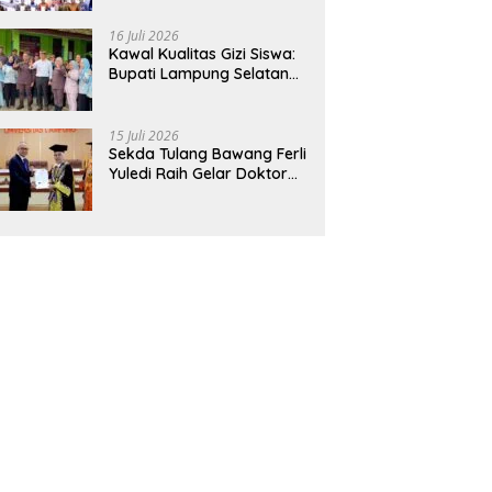
Hadirkan Sekolah Nasional
Terintegrasi Pertama di
16 Juli 2026
Lampung
Kawal Kualitas Gizi Siswa:
Bupati Lampung Selatan
dan Kajati Lampung Tinjau
Langsung Program Makan
Bergizi Gratis di Natar
15 Juli 2026
Sekda Tulang Bawang Ferli
Yuledi Raih Gelar Doktor
Unila, Angkat Model P4GN
Berbasis Kearifan Lokal