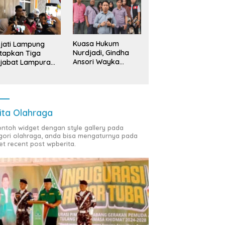
Kuasa Hukum
jati Lampung
Nurdjadi, Gindha
tapkan Tiga
Ansori Wayka
jabat Lampura
Laporkan
ersangka
Penyerobotan
Tanah ke Polda
Lampung
ita Olahraga
contoh widget dengan style gallery pada
gori olahraga, anda bisa mengaturnya pada
et recent post wpberita.