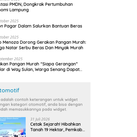
stasi PMDN, Dongkrak Pertumbuhan
nomi Lampung
tober 2025
n Pagar Dalam Salurkan Bantuan Beras
tober 2025
o Menoza Dorong Gerakan Pangan Murah:
a Natar Serbu Beras Dan Minyak Murah
eptember 2025
akan Pangan Murah “Siapa Gerangan”
lar di Way Sulan, Warga Senang Dapat
a Bersubsidi
tomotif
i adalah contoh keterangan untuk widget
ngan kategori otomotif, anda bisa dengan
dah memasukkannya pada widget.
31 Juli 2026
Cetak Sejarah! Hibahkan
Tanah 19 Hektar, Pemkab
Tulang Bawang Siap