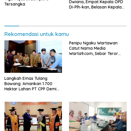
Dwiana, Empat Kepala OPD
Tersangka
Di-Plh-kan, Belasan Kepala
SD dan SMP Rangkap
Jabatan Plt
Rekomendasi untuk kamu
Penipu Ngaku Wartawan
Catut Nama Media
Warta9.com, Sebar Teror
Modus Klarifikasi
Langkah Emas Tulang
Bawang: Amankan 1.700
Hektar Lahan PT CPP Demi
Kembangkan Kawasan
Ekonomi Biru