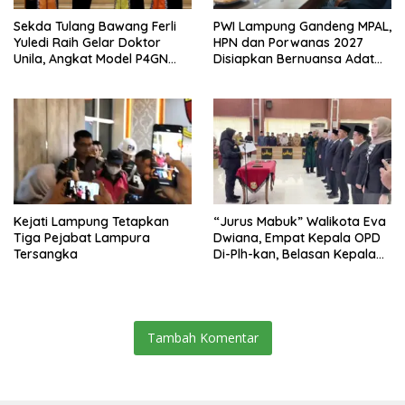
Sekda Tulang Bawang Ferli
PWI Lampung Gandeng MPAL,
Yuledi Raih Gelar Doktor
HPN dan Porwanas 2027
Unila, Angkat Model P4GN
Disiapkan Bernuansa Adat
Berbasis Kearifan Lokal
Sai Bumi Ruwa Jurai
Kejati Lampung Tetapkan
“Jurus Mabuk” Walikota Eva
Tiga Pejabat Lampura
Dwiana, Empat Kepala OPD
Tersangka
Di-Plh-kan, Belasan Kepala
SD dan SMP Rangkap
Jabatan Plt
Tambah Komentar