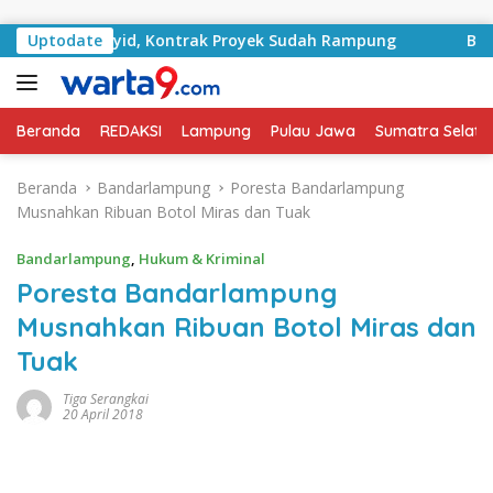
Langsung ke konten
n RA Basyid, Kontrak Proyek Sudah Rampung
Uptodate
Bulan Ke
Beranda
REDAKSI
Lampung
Pulau Jawa
Sumatra Selata
Beranda
Bandarlampung
Poresta Bandarlampung
Musnahkan Ribuan Botol Miras dan Tuak
Bandarlampung
,
Hukum & Kriminal
Poresta Bandarlampung
Musnahkan Ribuan Botol Miras dan
Tuak
Tiga Serangkai
20 April 2018