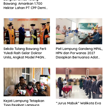
Bawang: Amankan 1.700
Hektar Lahan PT CPP Demi
Kembangkan Kawasan
Ekonomi Biru
Sekda Tulang Bawang Ferli
PWI Lampung Gandeng MPAL,
Yuledi Raih Gelar Doktor
HPN dan Porwanas 2027
Unila, Angkat Model P4GN
Disiapkan Bernuansa Adat
Berbasis Kearifan Lokal
Sai Bumi Ruwa Jurai
Kejati Lampung Tetapkan
“Jurus Mabuk” Walikota Eva
Tiga Pejabat Lampura