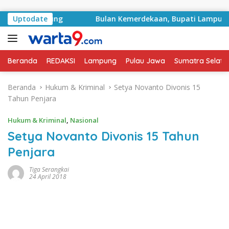
Langsung ke konten
udah Rampung
Uptodate
Bulan Kemerdekaan, Bupati Lampung Sel
Beranda
REDAKSI
Lampung
Pulau Jawa
Sumatra Selata
Beranda
Hukum & Kriminal
Setya Novanto Divonis 15
Tahun Penjara
Hukum & Kriminal
,
Nasional
Setya Novanto Divonis 15 Tahun
Penjara
Tiga Serangkai
24 April 2018