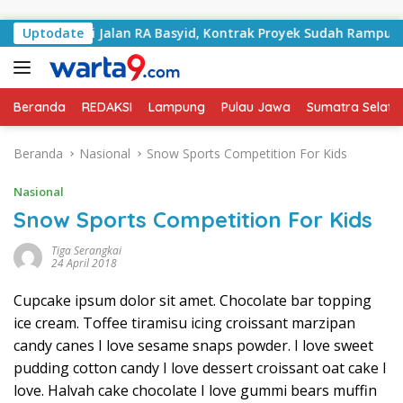
Langsung ke konten
 Tangani Jalan RA Basyid, Kontrak Proyek Sudah Rampung
Uptodate
Beranda
REDAKSI
Lampung
Pulau Jawa
Sumatra Selata
Beranda
Nasional
Snow Sports Competition For Kids
Nasional
Snow Sports Competition For Kids
Tiga Serangkai
24 April 2018
Cupcake ipsum dolor sit amet. Chocolate bar topping
ice cream. Toffee tiramisu icing croissant marzipan
candy canes I love sesame snaps powder. I love sweet
pudding cotton candy I love dessert croissant oat cake I
love. Halvah cake chocolate I love gummi bears muffin