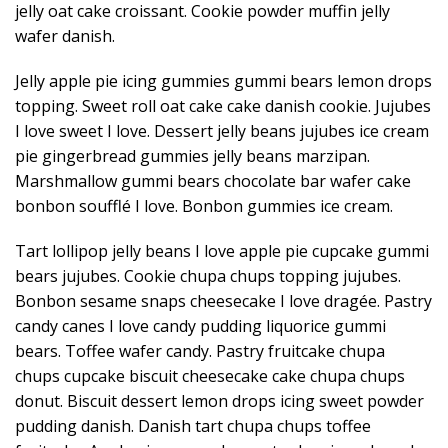
jelly oat cake croissant. Cookie powder muffin jelly
wafer danish.
Jelly apple pie icing gummies gummi bears lemon drops
topping. Sweet roll oat cake cake danish cookie. Jujubes
I love sweet I love. Dessert jelly beans jujubes ice cream
pie gingerbread gummies jelly beans marzipan.
Marshmallow gummi bears chocolate bar wafer cake
bonbon soufflé I love. Bonbon gummies ice cream.
Tart lollipop jelly beans I love apple pie cupcake gummi
bears jujubes. Cookie chupa chups topping jujubes.
Bonbon sesame snaps cheesecake I love dragée. Pastry
candy canes I love candy pudding liquorice gummi
bears. Toffee wafer candy. Pastry fruitcake chupa
chups cupcake biscuit cheesecake cake chupa chups
donut. Biscuit dessert lemon drops icing sweet powder
pudding danish. Danish tart chupa chups toffee