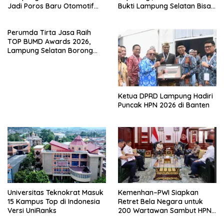
Jadi Poros Baru Otomotif
Bukti Lampung Selatan Bisa
Sumatra
Gelar Event Nasional Tanpa
APBD
Perumda Tirta Jasa Raih
TOP BUMD Awards 2026,
Lampung Selatan Borong
Tiga Penghargaan Nasional
Ketua DPRD Lampung Hadiri
Puncak HPN 2026 di Banten
Universitas Teknokrat Masuk
Kemenhan–PWI Siapkan
15 Kampus Top di Indonesia
Retret Bela Negara untuk
Versi UniRanks
200 Wartawan Sambut HPN
2026 di Banten