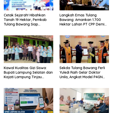
Cetak Sejarah! Hibahkan
Langkah Emas Tulang
Tanah 19 Hektar, Pemkab
Bawang: Amankan 1.700
Tulang Bawang Siap
Hektar Lahan PT CPP Demi
Hadirkan Sekolah Nasional
Kembangkan Kawasan
Terintegrasi Pertama di
Ekonomi Biru
Lampung
Kawal Kualitas Gizi Siswa:
Sekda Tulang Bawang Ferli
Bupati Lampung Selatan dan
Yuledi Raih Gelar Doktor
Kajati Lampung Tinjau
Unila, Angkat Model P4GN
Langsung Program Makan
Berbasis Kearifan Lokal
Bergizi Gratis di Natar