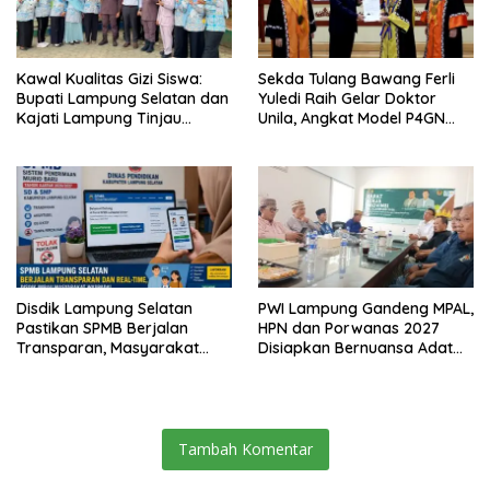
Kawal Kualitas Gizi Siswa:
Sekda Tulang Bawang Ferli
Bupati Lampung Selatan dan
Yuledi Raih Gelar Doktor
Kajati Lampung Tinjau
Unila, Angkat Model P4GN
Langsung Program Makan
Berbasis Kearifan Lokal
Bergizi Gratis di Natar
Disdik Lampung Selatan
PWI Lampung Gandeng MPAL,
Pastikan SPMB Berjalan
HPN dan Porwanas 2027
Transparan, Masyarakat
Disiapkan Bernuansa Adat
Diminta Waspadai Calo
Sai Bumi Ruwa Jurai
Tambah Komentar