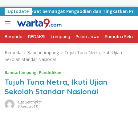
Langsung ke konten
 ASN Perkuat Semangat Pengabdian dan Tingkatkan Pelayanan 
Uptodate
Beranda
REDAKSI
Lampung
Pulau Jawa
Sumatra Selata
Beranda
Bandarlampung
Tujuh Tuna Netra, Ikuti Ujian
Sekolah Standar Nasional
Bandarlampung
,
Pendidikan
Tujuh Tuna Netra, Ikuti Ujian
Sekolah Standar Nasional
Tiga Serangkai
9 April 2018