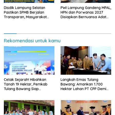
Disdik Lampung Selatan
PWI Lampung Gandeng MPAL,
Pastikan SPMB Berjalan
HPN dan Porwanas 2027
Transparan, Masyarakat
Disiapkan Bernuansa Adat
Diminta Waspadai Calo
Sai Bumi Ruwa Jurai
Rekomendasi untuk kamu
Cetak Sejarah! Hibahkan
Langkah Emas Tulang
Tanah 19 Hektar, Pemkab
Bawang: Amankan 1.700
Tulang Bawang Siap
Hektar Lahan PT CPP Demi
Hadirkan Sekolah Nasional
Kembangkan Kawasan
Terintegrasi Pertama di
Ekonomi Biru
Lampung