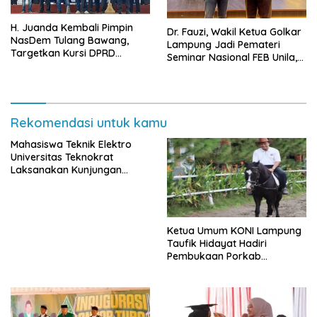
H. Juanda Kembali Pimpin
Dr. Fauzi, Wakil Ketua Golkar
NasDem Tulang Bawang,
Lampung Jadi Pemateri
Targetkan Kursi DPRD
Seminar Nasional FEB Unila,
Terbanyak di Pemilu 2029
Membangun Fondasi Kuat
Melalui 4 Pilar Kebangsaan
Rekomendasi untuk kamu
Mahasiswa Teknik Elektro
Universitas Teknokrat
Laksanakan Kunjungan
Industri ke PLN ULTG
Pagelaran
Ketua Umum KONI Lampung
Taufik Hidayat Hadiri
Pembukaan Porkab
Pringsewu