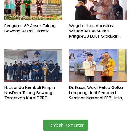
Pengurus GP Ansor Tulang
Wagub Jihan Apresiasi
Bawang Resmi Dilantik
Wisuda 417 KPM-PKH
Pringsewu Lulus Graduasi
Mandiri
H. Juanda Kembali Pimpin
Dr. Fauzi, Wakil Ketua Golkar
NasDem Tulang Bawang,
Lampung Jadi Pemateri
Targetkan Kursi DPRD
Seminar Nasional FEB Unila,
Terbanyak di Pemilu 2029
Membangun Fondasi Kuat
Melalui 4 Pilar Kebangsaan
Tambah Komentar