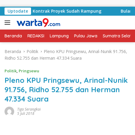
Langsung ke konten
A Basyid, Kontrak Proyek Sudah Rampung
Uptodate
Bulan Kemerd
Beranda
REDAKSI
Lampung
Pulau Jawa
Sumatra Selata
Beranda
Politik
Pleno KPU Pringsewu, Arinal-Nunik 91.756,
Ridho 52.755 dan Herman 47.334 Suara
Politik
,
Pringsewu
Pleno KPU Pringsewu, Arinal-Nunik
91.756, Ridho 52.755 dan Herman
47.334 Suara
Tiga Serangkai
5 Juli 2018