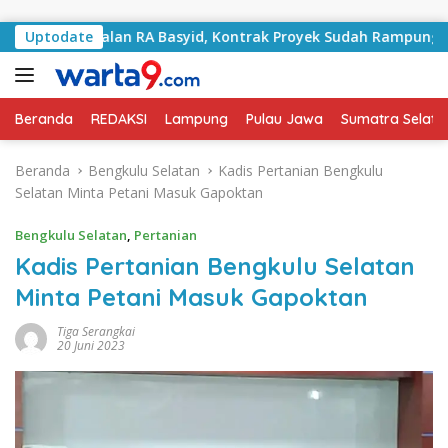
Langsung ke konten
angani Jalan RA Basyid, Kontrak Proyek Sudah Rampung
Uptodate
Beranda
REDAKSI
Lampung
Pulau Jawa
Sumatra Selata
Beranda
Bengkulu Selatan
Kadis Pertanian Bengkulu
Selatan Minta Petani Masuk Gapoktan
Bengkulu Selatan
,
Pertanian
Kadis Pertanian Bengkulu Selatan
Minta Petani Masuk Gapoktan
Tiga Serangkai
20 Juni 2023