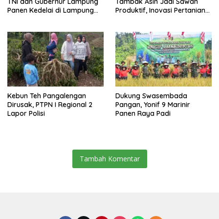
TNI dan Gubernur Lampung
Tambak Asin Jadi Sawah
Panen Kedelai di Lampung
Produktif, Inovasi Pertanian
Utara
Baru di Sragi Lampung
Selatan
Kebun Teh Pangalengan
Dukung Swasembada
Dirusak, PTPN I Regional 2
Pangan, Yonif 9 Marinir
Lapor Polisi
Panen Raya Padi
Tambah Komentar