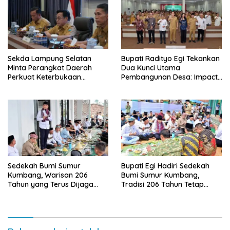
Sekda Lampung Selatan
Bupati Radityo Egi Tekankan
Minta Perangkat Daerah
Dua Kunci Utama
Perkuat Keterbukaan
Pembangunan Desa: Impact
Informasi Publik
dan Sustainable
Sedekah Bumi Sumur
Bupati Egi Hadiri Sedekah
Kumbang, Warisan 206
Bumi Sumur Kumbang,
Tahun yang Terus Dijaga
Tradisi 206 Tahun Tetap
Pemkab Lampung Selatan
Semarak Meski Diguyur
dan Masyarakat
Hujan