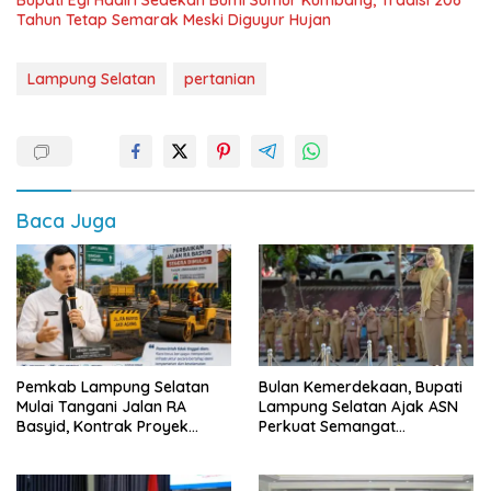
Bupati Egi Hadiri Sedekah Bumi Sumur Kumbang, Tradisi 206
Tahun Tetap Semarak Meski Diguyur Hujan
Lampung Selatan
pertanian
Baca Juga
Pemkab Lampung Selatan
Bulan Kemerdekaan, Bupati
Mulai Tangani Jalan RA
Lampung Selatan Ajak ASN
Basyid, Kontrak Proyek
Perkuat Semangat
Sudah Rampung
Pengabdian dan Tingkatkan
Pelayanan Publik