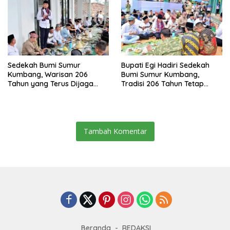
Sedekah Bumi Sumur
Bupati Egi Hadiri Sedekah
Kumbang, Warisan 206
Bumi Sumur Kumbang,
Tahun yang Terus Dijaga
Tradisi 206 Tahun Tetap
Pemkab Lampung Selatan
Semarak Meski Diguyur
dan Masyarakat
Hujan
Tambah Komentar
Beranda
REDAKSI