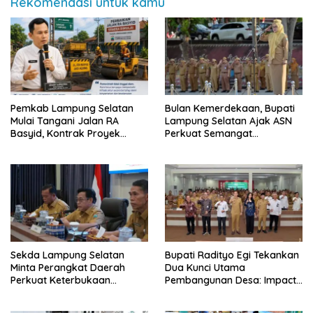
Rekomendasi untuk kamu
Pemkab Lampung Selatan
Bulan Kemerdekaan, Bupati
Mulai Tangani Jalan RA
Lampung Selatan Ajak ASN
Basyid, Kontrak Proyek
Perkuat Semangat
Sudah Rampung
Pengabdian dan Tingkatkan
Pelayanan Publik
Sekda Lampung Selatan
Bupati Radityo Egi Tekankan
Minta Perangkat Daerah
Dua Kunci Utama
Perkuat Keterbukaan
Pembangunan Desa: Impact
Informasi Publik
dan Sustainable