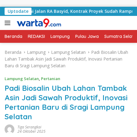
Langsung ke konten
angani Jalan RA Basyid, Kontrak Proyek Sudah Rampung
Uptodate
Beranda
REDAKSI
Lampung
Pulau Jawa
Sumatra Selata
Beranda
Lampung
Lampung Selatan
Padi Biosalin Ubah
Lahan Tambak Asin Jadi Sawah Produktif, Inovasi Pertanian
Baru di Sragi Lampung Selatan
Lampung Selatan
,
Pertanian
Padi Biosalin Ubah Lahan Tambak
Asin Jadi Sawah Produktif, Inovasi
Pertanian Baru di Sragi Lampung
Selatan
Tiga Serangkai
24 Oktober 2025