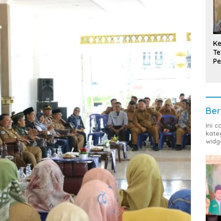
Ke
Te
Pe
T
Ber
Ini 
kate
widg