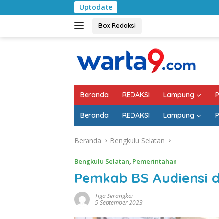
Langsung
Uptodate
Pemkab Lampung S
ke
konten
Box Redaksi
Beranda
REDAKSI
Lampung
P
Beranda
REDAKSI
Lampung
P
Beranda
Bengkulu Selatan
Bengkulu Selatan
,
Pemerintahan
Pemkab BS Audiensi 
Tiga Serangkai
5 September 2023