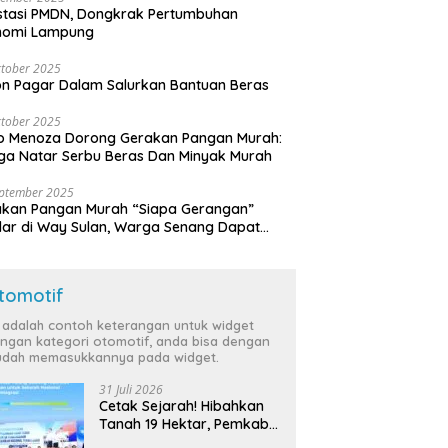
stasi PMDN, Dongkrak Pertumbuhan
nomi Lampung
tober 2025
n Pagar Dalam Salurkan Bantuan Beras
tober 2025
o Menoza Dorong Gerakan Pangan Murah:
a Natar Serbu Beras Dan Minyak Murah
eptember 2025
akan Pangan Murah “Siapa Gerangan”
lar di Way Sulan, Warga Senang Dapat
a Bersubsidi
tomotif
i adalah contoh keterangan untuk widget
ngan kategori otomotif, anda bisa dengan
dah memasukkannya pada widget.
31 Juli 2026
Cetak Sejarah! Hibahkan
Tanah 19 Hektar, Pemkab
Tulang Bawang Siap