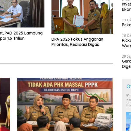
Inve
Eko
13 Ok
Peko
at, PAD 2025 Lampung
10 Ok
ai 1,6 Triliun
DPA 2026 Fokus Anggaran
Rick
Prioritas, Realisasi Digas
Warg
29 S
Ger
Dige
Harg
O
In
de
mu