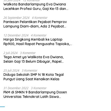
30 Juni 2024
12 Komentar
Walkota Bandarlampung Eva Dwiana
Lecehkan Profesi Guru, Gaji Ke-13 dan
THR Tidak Dibayarkan
26 September 2024
4 Komentar
Pantesan Pelantikan Pejabat Pemprov
Lampung Diam-diam, Ada 2 Pejabat
yang Dilantik Masih Golongan III/b
12 Desember 2024
4 Komentar
Harga Singkong Kembali ke Laptop
Rp900, Hasil Rapat Pengusaha Tapioka,
Petani Singkong dengan Pj. Gubernur
Lampung
2 Juli 2024
3 Komentar
Tega Amet ya Walikota Eva Dwiana,
Selain Gaji 13 Belum Dibayar, Rapel
Kenaikan Gaji 2 Bulan Juga Belum
Dibayar
25 Juli 2024
3 Komentar
Diduga Sekolah SMP N 18 Kota Tegal
Pungut Uang Saat Kenaikan Kelas
31 Desember 2022
3 Komentar
PkM di SMKN 9 Bandarlampung Dosen
Universitas Teknokrat Latih Siswa
Membuat Program Mobil RC Berbasis IoT