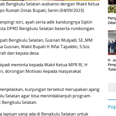
b Bengkulu Selatan auduensi dengan Wakil Ketua
po Rumah Dinas Bupati, Senin (04/09/2023).
Peng
mpingi istri, ayah serta adik kandungnya Siptin
Dilan
ota DPRD Bengkulu Selatan beserta rombongan.
pati Bengkulu Selatan, Gusnan Mulyadi, SE.,MM
 Gusnan, Wakil Bupati H Rifai Tajuddin, S.Sos
rah dan kepala desa.
H. J
yadi meminta kepada Wakil Ketua MPR RI, H
Pim
Tula
n, dorongan Motivasi kepada masyarakat
Targ
Terb
202
 menjelaskan, kunjungan tersebut merupakan ajang
lu Selatan agar bisa menindaklanjuti program-
 Bengkulu Selatan.
Pop
a lapisan yang ada di Bengkulu Selatan untuk