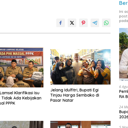
Ber
Ini 
post
pada
6 Agu
Jelang Idulfitri, Bupati Egi
Pemk
amsel Klarifikasi Isu
Tinjau Harga Sembako di
RA B
 Tidak Ada Kebijakan
Pasar Natar
sal PPPK
24 Me
Bupa
2026
5 No