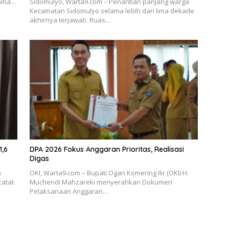
atama…
Sidomulyo, Warta9.com – Penantian panjang warga
Kecamatan Sidomulyo selama lebih dari lima dekade
akhirnya terjawab. Ruas…
1,6
DPA 2026 Fokus Anggaran Prioritas, Realisasi
Digas
h
OKI, Warta9.com – Bupati Ogan Komering Ilir (OKI) H.
catat
Muchendi Mahzareki menyerahkan Dokumen
Pelaksanaan Anggaran…