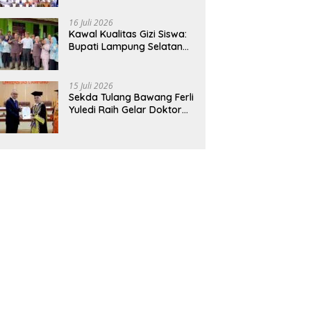
Hadirkan Sekolah Nasional
Terintegrasi Pertama di
16 Juli 2026
Lampung
Kawal Kualitas Gizi Siswa:
Bupati Lampung Selatan
dan Kajati Lampung Tinjau
Langsung Program Makan
Bergizi Gratis di Natar
15 Juli 2026
Sekda Tulang Bawang Ferli
Yuledi Raih Gelar Doktor
Unila, Angkat Model P4GN
Berbasis Kearifan Lokal