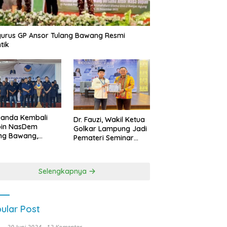
urus GP Ansor Tulang Bawang Resmi
tik
uanda Kembali
Dr. Fauzi, Wakil Ketua
pin NasDem
Golkar Lampung Jadi
ng Bawang,
Pemateri Seminar
etkan Kursi DPRD
Nasional FEB Unila,
anyak di Pemilu
Membangun Fondasi
9
Kuat Melalui 4 Pilar
Selengkapnya
Kebangsaan
ular Post