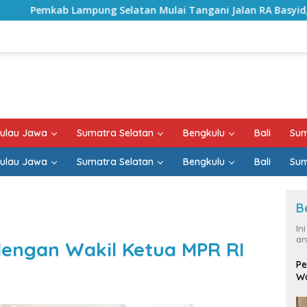
elatan Mulai Tangani Jalan RA Basyid, Kontrak Proyek Sudah
ulau Jawa
Sumatra Selatan
Bengkulu
Bali
Sum
ulau Jawa
Sumatra Selatan
Bengkulu
Bali
Sum
B
In
an
dengan Wakil Ketua MPR RI
Pe
Wa