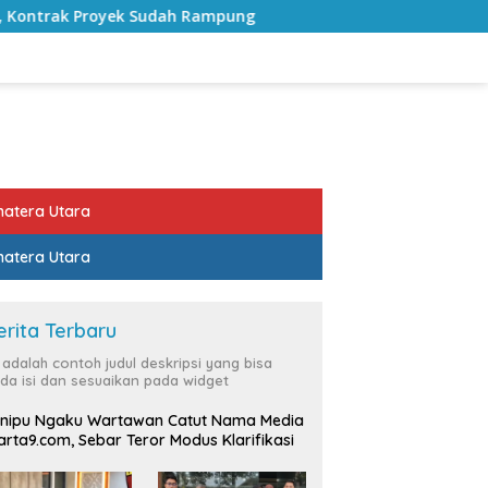
 Rampung
Bulan Kemerdekaan, Bupati Lampung Selatan
atera Utara
atera Utara
erita Terbaru
i adalah contoh judul deskripsi yang bisa
da isi dan sesuaikan pada widget
nipu Ngaku Wartawan Catut Nama Media
rta9.com, Sebar Teror Modus Klarifikasi