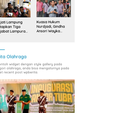
Kuasa Hukum
jati Lampung
Nurdjadi, Gindha
tapkan Tiga
Ansori Wayka
jabat Lampura
Laporkan
ersangka
Penyerobotan
Tanah ke Polda
Lampung
ita Olahraga
contoh widget dengan style gallery pada
gori olahraga, anda bisa mengaturnya pada
et recent post wpberita.