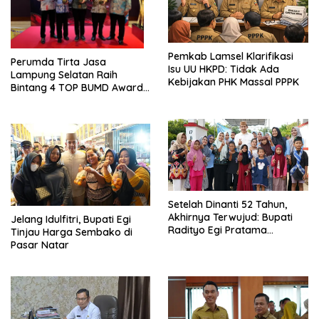
Pemkab Lamsel Klarifikasi
Perumda Tirta Jasa
Isu UU HKPD: Tidak Ada
Lampung Selatan Raih
Kebijakan PHK Massal PPPK
Bintang 4 TOP BUMD Awards
2026, Tiga Penghargaan
Sekaligus Diborong
Setelah Dinanti 52 Tahun,
Akhirnya Terwujud: Bupati
Jelang Idulfitri, Bupati Egi
Radityo Egi Pratama
Tinjau Harga Sembako di
Resmikan Jalan Kota
Pasar Natar
Dalam–Budidaya