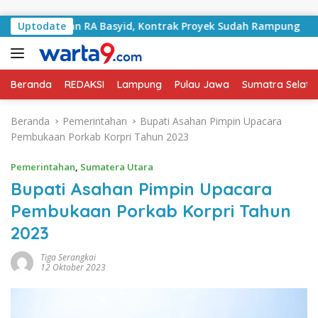
Langsung ke konten
ni Jalan RA Basyid, Kontrak Proyek Sudah Rampung
Uptodate
Bu
Beranda
REDAKSI
Lampung
Pulau Jawa
Sumatra Selata
Beranda
Pemerintahan
Bupati Asahan Pimpin Upacara
Pembukaan Porkab Korpri Tahun 2023
Pemerintahan
,
Sumatera Utara
Bupati Asahan Pimpin Upacara
Pembukaan Porkab Korpri Tahun
2023
Tiga Serangkai
12 Oktober 2023