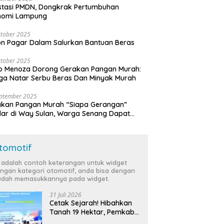
stasi PMDN, Dongkrak Pertumbuhan
nomi Lampung
tober 2025
n Pagar Dalam Salurkan Bantuan Beras
tober 2025
o Menoza Dorong Gerakan Pangan Murah:
a Natar Serbu Beras Dan Minyak Murah
eptember 2025
akan Pangan Murah “Siapa Gerangan”
lar di Way Sulan, Warga Senang Dapat
a Bersubsidi
tomotif
i adalah contoh keterangan untuk widget
ngan kategori otomotif, anda bisa dengan
dah memasukkannya pada widget.
31 Juli 2026
Cetak Sejarah! Hibahkan
Tanah 19 Hektar, Pemkab
Tulang Bawang Siap