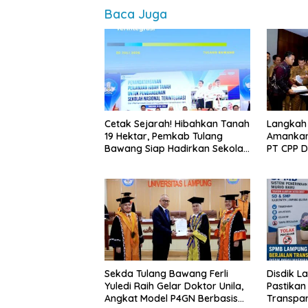
Baca Juga
Cetak Sejarah! Hibahkan Tanah
Langkah
19 Hektar, Pemkab Tulang
Amankan
Bawang Siap Hadirkan Sekolah
PT CPP 
Nasional Terintegrasi Pertama
Kawasan
di Lampung
Sekda Tulang Bawang Ferli
Disdik L
Yuledi Raih Gelar Doktor Unila,
Pastikan
Angkat Model P4GN Berbasis
Transpa