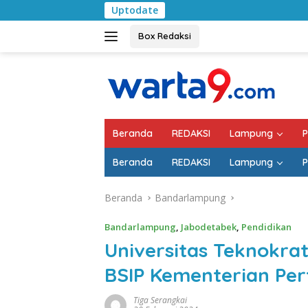
Langsung
Uptodate
Pemkab Lampung Sel
ke
konten
Box Redaksi
Beranda
REDAKSI
Lampung
P
Beranda
REDAKSI
Lampung
P
Beranda
Bandarlampung
Bandarlampung
,
Jabodetabek
,
Pendidikan
Universitas Teknokra
BSIP Kementerian Per
Tiga Serangkai