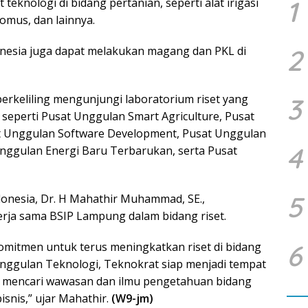
1
teknologi di bidang pertanian, seperti alat irigasi
omus, dan lainnya.
nesia juga dapat melakukan magang dan PKL di
2
erkeliling mengunjungi laboratorium riset yang
3
 seperti Pusat Unggulan Smart Agriculture, Pusat
t Unggulan Software Development, Pusat Unggulan
4
Unggulan Energi Baru Terbarukan, serta Pusat
5
donesia, Dr. H Mahathir Muhammad, SE.,
ja sama BSIP Lampung dalam bidang riset.
6
omitmen untuk terus meningkatkan riset di bidang
Unggulan Teknologi, Teknokrat siap menjadi tempat
k mencari wawasan dan ilmu pengetahuan bidang
snis,” ujar Mahathir.
(W9-jm)