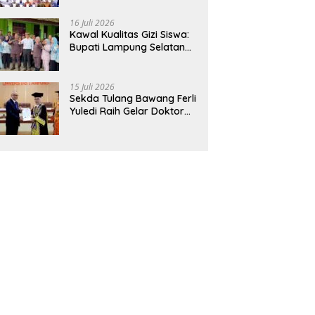
Hadirkan Sekolah Nasional
Terintegrasi Pertama di
16 Juli 2026
Lampung
Kawal Kualitas Gizi Siswa:
Bupati Lampung Selatan
dan Kajati Lampung Tinjau
Langsung Program Makan
Bergizi Gratis di Natar
15 Juli 2026
Sekda Tulang Bawang Ferli
Yuledi Raih Gelar Doktor
Unila, Angkat Model P4GN
Berbasis Kearifan Lokal