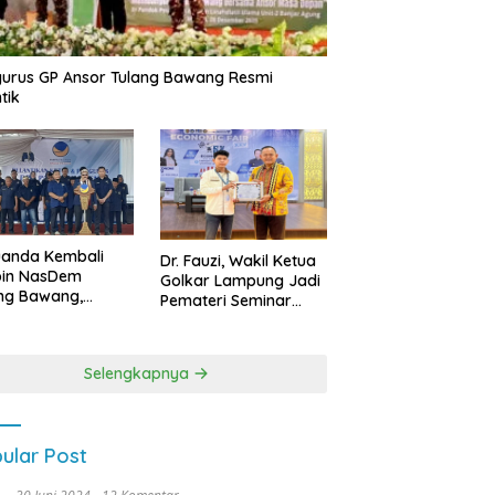
urus GP Ansor Tulang Bawang Resmi
tik
uanda Kembali
Dr. Fauzi, Wakil Ketua
pin NasDem
Golkar Lampung Jadi
ng Bawang,
Pemateri Seminar
etkan Kursi DPRD
Nasional FEB Unila,
anyak di Pemilu
Membangun Fondasi
9
Kuat Melalui 4 Pilar
Selengkapnya
Kebangsaan
ular Post