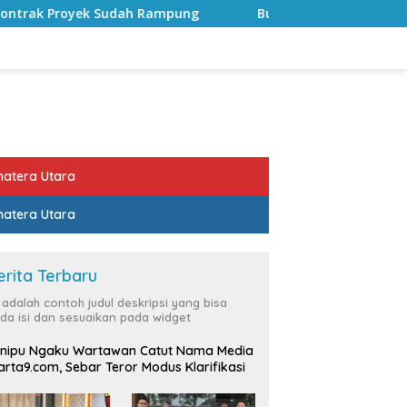
Rampung
Bulan Kemerdekaan, Bupati Lampung Selatan A
atera Utara
atera Utara
erita Terbaru
i adalah contoh judul deskripsi yang bisa
da isi dan sesuaikan pada widget
nipu Ngaku Wartawan Catut Nama Media
rta9.com, Sebar Teror Modus Klarifikasi