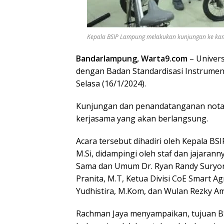
Kepala BSIP Lampung melakukan kunjungan ke kampus
Bandarlampung, Warta9.com
– Univers
dengan Badan Standardisasi Instrumen 
Selasa (16/1/2024).
Kunjungan dan penandatanganan nota
kerjasama yang akan berlangsung.
Acara tersebut dihadiri oleh Kepala BSI
M.Si, didampingi oleh staf dan jajarann
Sama dan Umum Dr. Ryan Randy Suryono
Pranita, M.T, ⁠Ketua Divisi CoE Smart Ag
Yudhistira, M.Kom, dan Wulan Rezky Am
Rachman Jaya menyampaikan, tujuan B