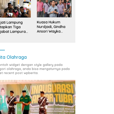
Kuasa Hukum
jati Lampung
Nurdjadi, Gindha
tapkan Tiga
Ansori Wayka
jabat Lampura
Laporkan
ersangka
Penyerobotan
Tanah ke Polda
Lampung
ita Olahraga
contoh widget dengan style gallery pada
gori olahraga, anda bisa mengaturnya pada
et recent post wpberita.