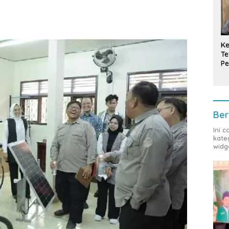
Ke
Te
Pe
T
Ber
Ini 
kate
widg