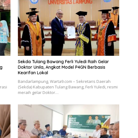
Sekda Tulang Bawang Ferli Yuledi Raih Gelar
ng
Doktor Unila, Angkat Model P4GN Berbasis
Kearifan Lokal
Bandarlampung, Warta9.com – Sekretaris Daerah
rasi
(Sekda) Kabupaten Tulang Bawang, Ferli Yuledi, resmi
meraih gelar Doktor…