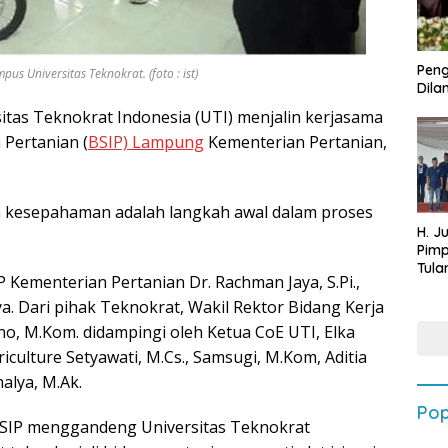
Peng
 Universitas Teknokrat. (foto : ist)
Dilan
itas Teknokrat Indonesia (UTI) menjalin kerjasama
Pertanian (
BSIP) Lampung
Kementerian Pertanian,
 kesepahaman adalah langkah awal dalam proses
H. J
Pim
Tula
P Kementerian Pertanian Dr. Rachman Jaya, S.Pi.,
Targ
Terb
ya. Dari pihak Teknokrat, Wakil Rektor Bidang Kerja
202
, M.Kom. didampingi oleh Ketua CoE UTI, Elka
riculture Setyawati, M.Cs., Samsugi, M.Kom, Aditia
alya, M.Ak.
Pop
SIP menggandeng Universitas Teknokrat