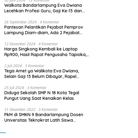
30 Juni 2024
12 Komentar
Walkota Bandarlampung Eva Dwiana
Lecehkan Profesi Guru, Gaji Ke-13 dan
THR Tidak Dibayarkan
26 September 2024
4 Komentar
Pantesan Pelantikan Pejabat Pemprov
Lampung Diam-diam, Ada 2 Pejabat
yang Dilantik Masih Golongan III/b
12 Desember 2024
4 Komentar
Harga Singkong Kembali ke Laptop
Rp900, Hasil Rapat Pengusaha Tapioka,
Petani Singkong dengan Pj. Gubernur
Lampung
2 Juli 2024
3 Komentar
Tega Amet ya Walikota Eva Dwiana,
Selain Gaji 13 Belum Dibayar, Rapel
Kenaikan Gaji 2 Bulan Juga Belum
Dibayar
25 Juli 2024
3 Komentar
Diduga Sekolah SMP N 18 Kota Tegal
Pungut Uang Saat Kenaikan Kelas
31 Desember 2022
3 Komentar
PkM di SMKN 9 Bandarlampung Dosen
Universitas Teknokrat Latih Siswa
Membuat Program Mobil RC Berbasis IoT