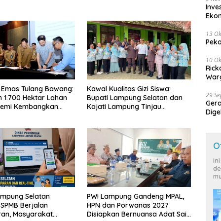
Inve
Eko
13 Ok
Peko
10 Ok
Rick
Warg
 Emas Tulang Bawang:
Kawal Kualitas Gizi Siswa:
29 S
 1.700 Hektar Lahan
Bupati Lampung Selatan dan
Ger
Demi Kembangkan
Kajati Lampung Tinjau
Dige
 Ekonomi Biru
Langsung Program Makan
Harg
Bergizi Gratis di Natar
O
In
de
mu
ampung Selatan
PWI Lampung Gandeng MPAL,
 SPMB Berjalan
HPN dan Porwanas 2027
ran, Masyarakat
Disiapkan Bernuansa Adat Sai