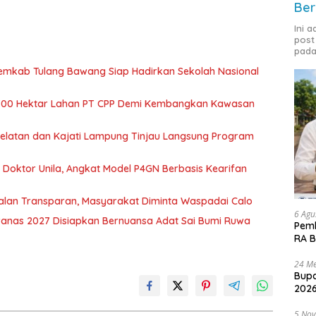
Ber
Ini 
post
pada
Pemkab Tulang Bawang Siap Hadirkan Sekolah Nasional
700 Hektar Lahan PT CPP Demi Kembangkan Kawasan
 Selatan dan Kajati Lampung Tinjau Langsung Program
r Doktor Unila, Angkat Model P4GN Berbasis Kearifan
jalan Transparan, Masyarakat Diminta Waspadai Calo
6 Agu
nas 2027 Disiapkan Bernuansa Adat Sai Bumi Ruwa
Pemk
RA B
24 Me
Bupa
2026
5 No