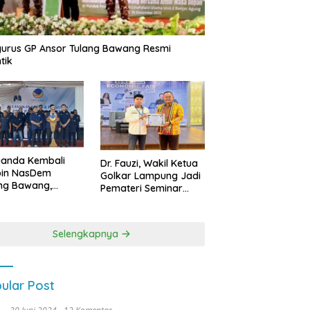
urus GP Ansor Tulang Bawang Resmi
tik
uanda Kembali
Dr. Fauzi, Wakil Ketua
pin NasDem
Golkar Lampung Jadi
ng Bawang,
Pemateri Seminar
etkan Kursi DPRD
Nasional FEB Unila,
anyak di Pemilu
Membangun Fondasi
9
Kuat Melalui 4 Pilar
Selengkapnya
Kebangsaan
ular Post