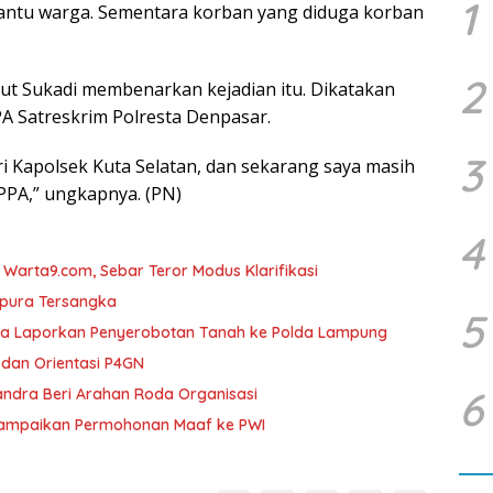
1
antu warga. Sementara korban yang diduga korban
2
ut Sukadi membenarkan kejadian itu. Dikatakan
PA Satreskrim Polresta Denpasar.
3
ari Kapolsek Kuta Selatan, dan sekarang saya masih
PPA,” ungkapnya. (PN)
4
arta9.com, Sebar Teror Modus Klarifikasi
mpura Tersangka
5
ka Laporkan Penyerobotan Tanah ke Polda Lampung
dan Orientasi P4GN
6
andra Beri Arahan Roda Organisasi
Sampaikan Permohonan Maaf ke PWI