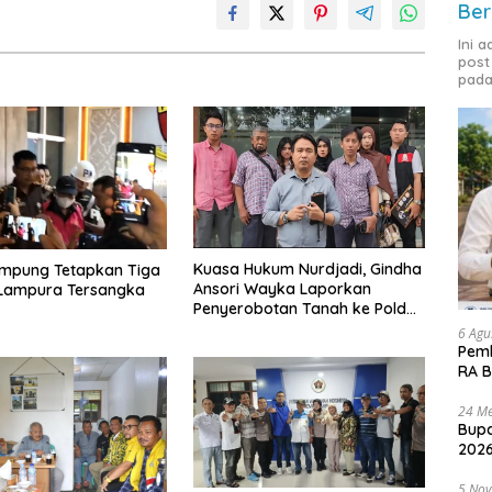
Ber
Ini 
post
pada
Kuasa Hukum Nurdjadi, Gindha
ampung Tetapkan Tiga
Ansori Wayka Laporkan
 Lampura Tersangka
Penyerobotan Tanah ke Polda
Lampung
6 Agu
Pemk
RA B
24 Me
Bupa
2026
5 No