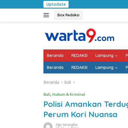
Langsung
Uptodate
Pemkab Lampung 
ke
konten
Box Redaksi
Beranda
REDAKSI
Lampung
P
Beranda
REDAKSI
Lampung
P
Beranda
Bali
Bali
,
Hukum & Kriminal
Polisi Amankan Terdu
Perum Kori Nuansa
Tiga Serangkai