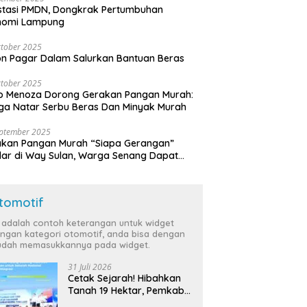
stasi PMDN, Dongkrak Pertumbuhan
nomi Lampung
tober 2025
n Pagar Dalam Salurkan Bantuan Beras
tober 2025
o Menoza Dorong Gerakan Pangan Murah:
a Natar Serbu Beras Dan Minyak Murah
eptember 2025
akan Pangan Murah “Siapa Gerangan”
lar di Way Sulan, Warga Senang Dapat
a Bersubsidi
tomotif
i adalah contoh keterangan untuk widget
ngan kategori otomotif, anda bisa dengan
dah memasukkannya pada widget.
31 Juli 2026
Cetak Sejarah! Hibahkan
Tanah 19 Hektar, Pemkab
Tulang Bawang Siap