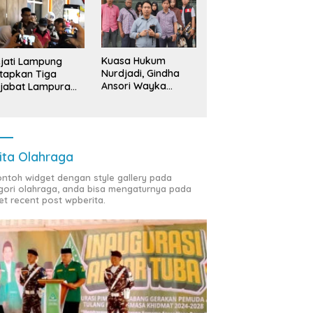
Kuasa Hukum
jati Lampung
Nurdjadi, Gindha
tapkan Tiga
Ansori Wayka
jabat Lampura
Laporkan
ersangka
Penyerobotan
Tanah ke Polda
Lampung
ita Olahraga
contoh widget dengan style gallery pada
gori olahraga, anda bisa mengaturnya pada
et recent post wpberita.