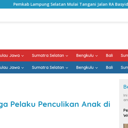
Selatan Mulai Tangani Jalan RA Basyid, Kontrak Proyek Suda
ulau Jawa
Sumatra Selatan
Bengkulu
Bali
Sum
ulau Jawa
Sumatra Selatan
Bengkulu
Bali
Sum
B
In
an
ga Pelaku Penculikan Anak di
Pe
Wa