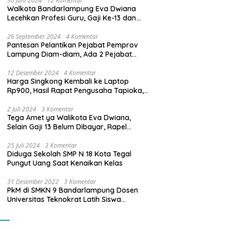
30 Juni 2024
12 Komentar
Walkota Bandarlampung Eva Dwiana
Lecehkan Profesi Guru, Gaji Ke-13 dan
THR Tidak Dibayarkan
26 September 2024
4 Komentar
Pantesan Pelantikan Pejabat Pemprov
Lampung Diam-diam, Ada 2 Pejabat
yang Dilantik Masih Golongan III/b
12 Desember 2024
4 Komentar
Harga Singkong Kembali ke Laptop
Rp900, Hasil Rapat Pengusaha Tapioka,
Petani Singkong dengan Pj. Gubernur
Lampung
2 Juli 2024
3 Komentar
Tega Amet ya Walikota Eva Dwiana,
Selain Gaji 13 Belum Dibayar, Rapel
Kenaikan Gaji 2 Bulan Juga Belum
Dibayar
25 Juli 2024
3 Komentar
Diduga Sekolah SMP N 18 Kota Tegal
Pungut Uang Saat Kenaikan Kelas
31 Desember 2022
3 Komentar
PkM di SMKN 9 Bandarlampung Dosen
Universitas Teknokrat Latih Siswa
Membuat Program Mobil RC Berbasis IoT