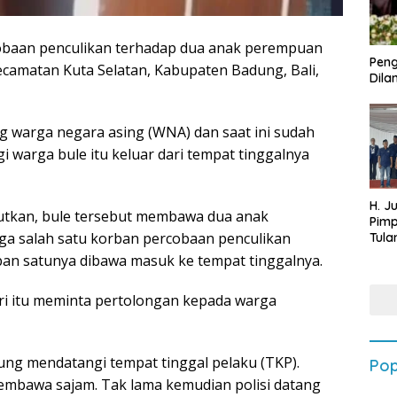
obaan penculikan terhadap dua anak perempuan
Peng
camatan Kuta Selatan, Kabupaten Badung, Bali,
Dilan
g warga negara asing (WNA) dan saat ini sudah
i warga bule itu keluar dari tempat tinggalnya
H. J
utkan, bule tersebut membawa dua anak
Pim
ga salah satu korban percobaan penculikan
Tula
Targ
rban satunya dibawa masuk ke tempat tinggalnya.
Terb
202
diri itu meminta pertolongan kepada warga
ng mendatangi tempat tinggal pelaku (TKP).
Pop
embawa sajam. Tak lama kemudian polisi datang