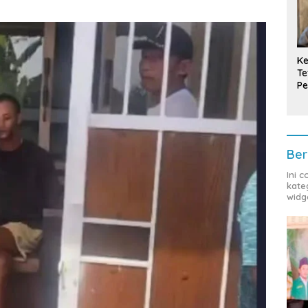
Ke
Te
Pe
T
Ber
Ini 
kate
widg