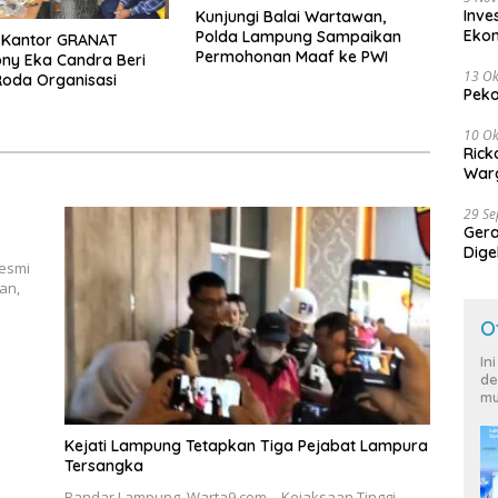
Inve
Kunjungi Balai Wartawan,
Eko
Polda Lampung Sampaikan
e Kantor GRANAT
Permohonan Maaf ke PWI
ony Eka Candra Beri
13 Ok
oda Organisasi
Peko
10 Ok
Rick
Warg
29 S
Ger
Dige
resmi
Harg
an,
O
In
de
mu
Kejati Lampung Tetapkan Tiga Pejabat Lampura
Tersangka
Bandar Lampung, Warta9.com – Kejaksaan Tinggi