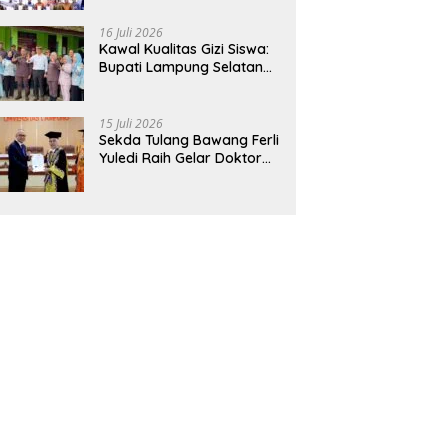
Hadirkan Sekolah Nasional
Terintegrasi Pertama di
16 Juli 2026
Lampung
Kawal Kualitas Gizi Siswa:
Bupati Lampung Selatan
dan Kajati Lampung Tinjau
Langsung Program Makan
Bergizi Gratis di Natar
15 Juli 2026
Sekda Tulang Bawang Ferli
Yuledi Raih Gelar Doktor
Unila, Angkat Model P4GN
Berbasis Kearifan Lokal